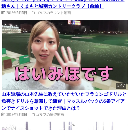
穂さん｜くまもと城南カントリークラブ【前編】
2018年5月5日
ゴルフのラウンド動画
5:47
山本道場の山本先生に教えていただいたフラミンゴドリルと
魚突きドリルを意識して練習｜マッスルバックの5番アイア
ンでナイスショットできた理由とは？
2018年3月8日
ゴルフの練習動画