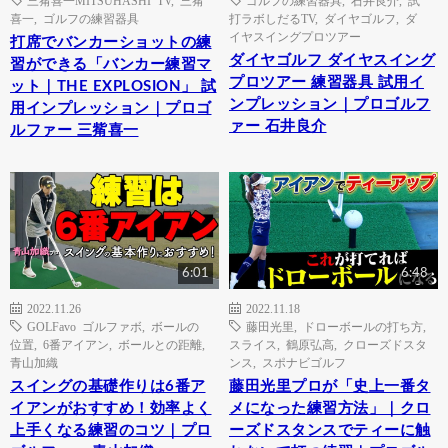
喜一
,
ゴルフの練習器具
打ラボしだるTV
,
ダイヤゴルフ
,
ダ
イヤスイングプロツアー
打席でバンカーショットの練
ダイヤゴルフ ダイヤスイング
習ができる「バンカー練習マ
プロツアー 練習器具 試用イ
ット｜THE EXPLOSION」 試
ンプレッション｜プロゴルフ
用インプレッション｜プロゴ
ァー 石井良介
ルファー 三觜喜一
6:01
6:48
2022.11.26
2022.11.18
GOLFavo ゴルファボ
,
ボールの
藤田光里
,
ドローボールの打ち方
,
位置
,
6番アイアン
,
ボールとの距離
,
スライス
,
鶴原弘高
,
クローズドスタ
青山加織
ンス
,
スポナビゴルフ
スイングの基礎作りは6番ア
藤田光里プロが「史上一番タ
イアンがおすすめ！効率よく
メになった練習方法」｜クロ
上手くなる練習のコツ｜プロ
ーズドスタンスでティーに触