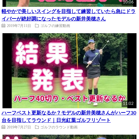
10:06
軽やかで美しいスイングを目指して練習していたら急にドラ
イバーが絶好調になったモデルの新井美穂さん
2019年7月11日
ゴルフの練習動画
11:02
ハーフベスト更新なるか？モデルの新井美穂さんがハーフ30
台を目指してラウンド｜日光紅葉ゴルフリゾート
2019年7月27日
ゴルフのラウンド動画