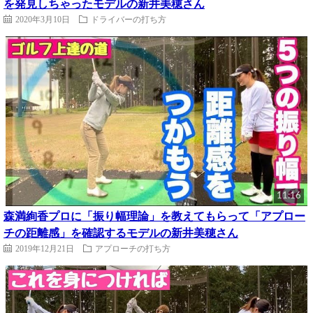
を発見しちゃったモデルの新井美穂さん
2020年3月10日
ドライバーの打ち方
11:16
森満絢香プロに「振り幅理論」を教えてもらって「アプロー
チの距離感」を確認するモデルの新井美穂さん
2019年12月21日
アプローチの打ち方