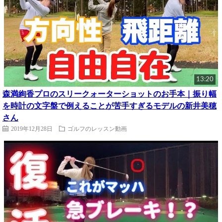
13:20
森満絢香プロのスリークォーターショットのお手本｜振り幅
を時計の文字盤で例えることが苦手すぎるモデルの新井美穂
さん
2019年12月28日
ゴルフのレッスン動画