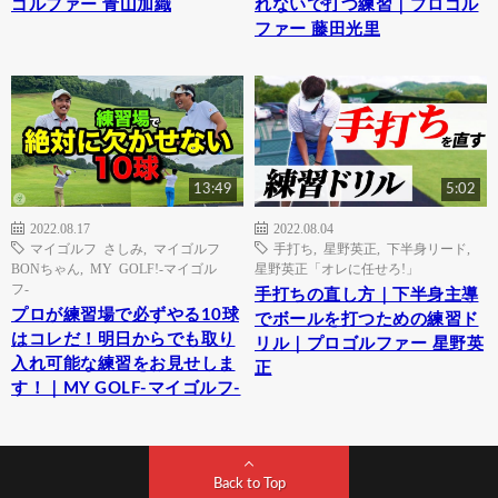
ゴルファー 青山加織
れないで打つ練習｜プロゴル
ファー 藤田光里
13:49
5:02
2022.08.17
2022.08.04
マイゴルフ さしみ
,
マイゴルフ
手打ち
,
星野英正
,
下半身リード
,
BONちゃん
,
MY GOLF!-マイゴル
星野英正「オレに任せろ!」
フ-
手打ちの直し方｜下半身主導
プロが練習場で必ずやる10球
でボールを打つための練習ド
はコレだ！明日からでも取り
リル｜プロゴルファー 星野英
入れ可能な練習をお見せしま
正
す！｜MY GOLF-マイゴルフ-
Back to Top