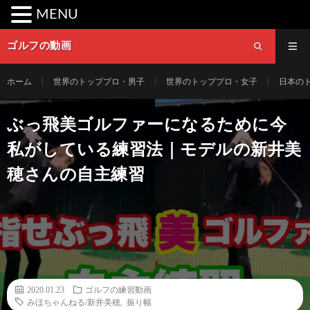
MENU
ゴルフの動画
ホーム
世界のトッププロ・男子
世界のトッププロ・女子
日本の
ぶっ飛美ゴルファーになるために今
私がしている練習法｜モデルの新井美
穂さんの自主練習
2020.01.23
ゴルフの練習動画
みほちゃんねる/新井美穂
,
振り幅