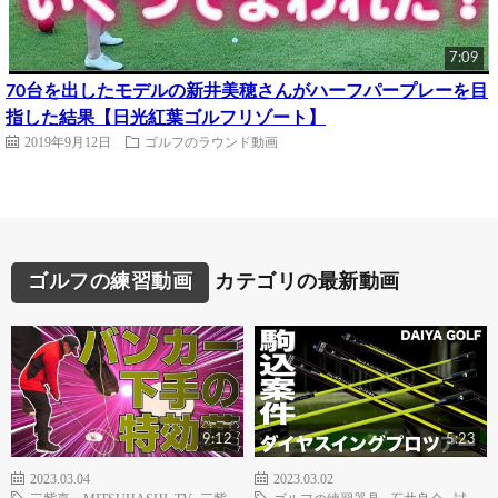
7:09
70台を出したモデルの新井美穂さんがハーフパープレーを目
指した結果【日光紅葉ゴルフリゾート】
2019年9月12日
ゴルフのラウンド動画
ゴルフの練習動画
カテゴリの最新動画
9:12
5:23
2023.03.04
2023.03.02
三觜喜一MITSUHASHI TV
,
三觜
ゴルフの練習器具
,
石井良介
,
試