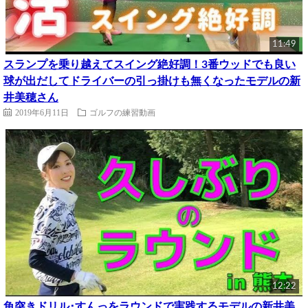
11:49
スランプを乗り越えてスイング絶好調！3番ウッドでも良い
球が出だしてドライバーの引っ掛けも無くなったモデルの新
井美穂さん
2019年6月11日
ゴルフの練習動画
12:22
魚突きドリル･すんっをラウンドで実践するモデルの新井美