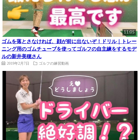
11:05
ゴムを落とさなければ、顔が前に出ないぞ！ドリル｜トレー
ニング用のゴムチューブを使ってゴルフの自主練をするモデ
ルの新井美穂さん
2019年2月7日
ゴルフの練習動画