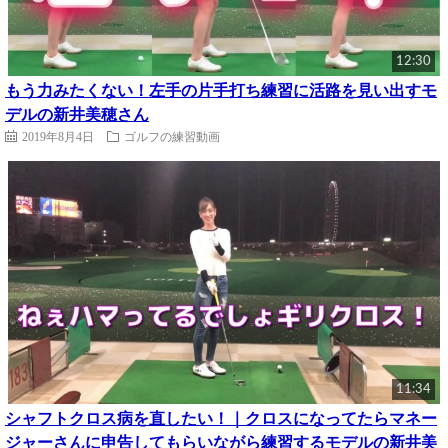
12:30
もう力みたくない！左手の片手打ち練習に活路を見い出すモ
デルの新井美穂さん
2019年8月4日
ゴルフの練習動画
11:34
シャフトクロス病を直したい！｜クロスになってたらマネー
ジャーさんに申告してもらいながら練習するモデルの新井美