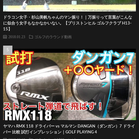
ドラコン女子・杉山美帆ちゃんのマン振り！｜万振りって言葉がこんな
に似合う女子もなかなかいない。【ブリストンヒル ゴルフクラブ H13-
15】
2018.01.23
ゴルフのラウンド動画
ヤマハ RMX 118 ドライバー vs マルマン DANGAN（ダンガン）7 ドライ
バー 比較 試打インプレッション｜GOLF PLAYING 4