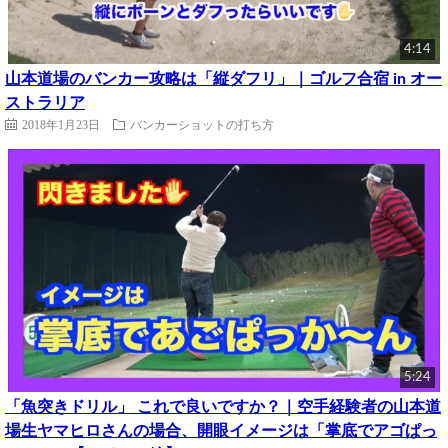
4:14
山本道場のバンカー攻略は「縦ダフリ」｜ゴルフ合宿 in オー
ストラリア
2018年1月23日
バンカーショットの打ち方
5:24
「魚突きドリル」 これで良いですか？｜空手経験者の山本道
場生ヤマヒロさんの場合、開眼イメージは「掌底でアゴぱっ