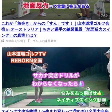
7:59
これが「魚突き」からの「すん」です！｜山本道場ゴルフ合
宿 in オーストラリア｜ちさと選手の練習風景「地面反力スイ
ング」の真実とは？
2018年1月29日
ゴルフの練習動画
2:51
スイング大改造物語！〜生まれ変わって✋めざせ全国大会👍