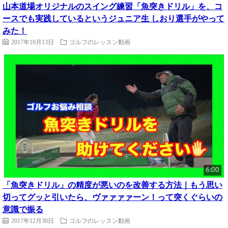
山本道場オリジナルのスイング練習「魚突きドリル」を、コ
ースでも実践しているというジュニア生 しおり選手がやって
みた！
2017年10月13日
ゴルフのレッスン動画
6:00
「魚突きドリル」の精度が悪いのを改善する方法｜もう思い
切ってグッと引いたら、ヴァァァァーン！って突くぐらいの
意識で振る
2017年12月30日
ゴルフのレッスン動画