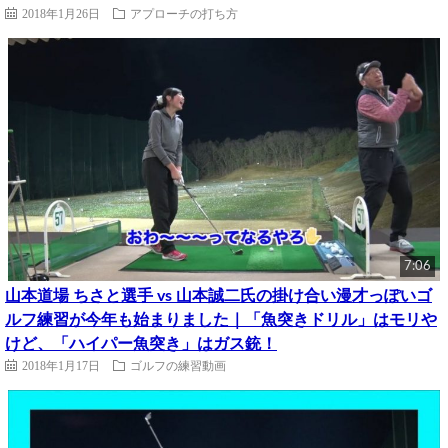
2018年1月26日
アプローチの打ち方
7:06
山本道場 ちさと選手 vs 山本誠二氏の掛け合い漫才っぽいゴ
ルフ練習が今年も始まりました｜「魚突きドリル」はモリや
けど、「ハイパー魚突き」はガス銃！
2018年1月17日
ゴルフの練習動画