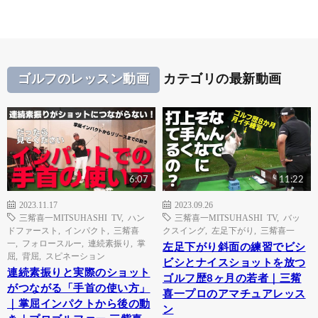
ゴルフのレッスン動画
カテゴリの最新動画
6:07
11:22
2023.11.17
2023.09.26
三觜喜一MITSUHASHI TV
,
ハン
三觜喜一MITSUHASHI TV
,
バッ
ドファースト
,
インパクト
,
三觜喜
クスイング
,
左足下がり
,
三觜喜一
一
,
フォロースルー
,
連続素振り
,
掌
左足下がり斜面の練習でビシ
屈
,
背屈
,
スピネーション
ビシとナイスショットを放つ
連続素振りと実際のショット
ゴルフ歴8ヶ月の若者｜三觜
がつながる「手首の使い方」
喜一プロのアマチュアレッス
｜掌屈インパクトから後の動
ン