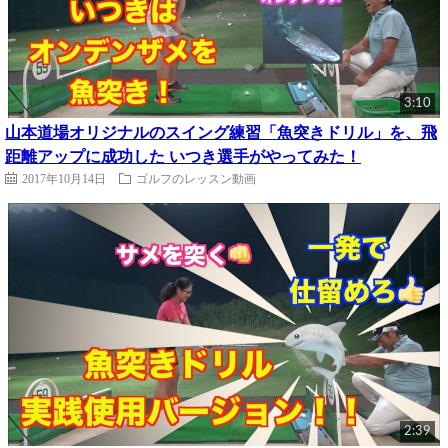
3:10
山本道場オリジナルのスイング練習「魚突きドリル」を、飛
距離アップに成功した いつき選手がやってみた！
2017年10月14日
ゴルフのレッスン動画
2:39