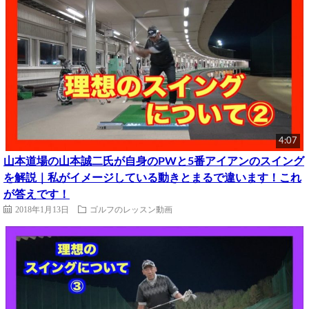
4:07
山本道場の山本誠二氏が自身のPWと5番アイアンのスイング
を解説｜私がイメージしている動きとまるで違います！これ
が答えです！
2018年1月13日
ゴルフのレッスン動画