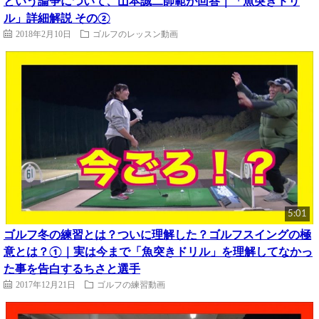
という論争について、山本誠二師範が回答｜「魚突きドリ
ル」詳細解説 その②
2018年2月10日
ゴルフのレッスン動画
5:01
ゴルフ冬の練習とは？ついに理解した？ゴルフスイングの極
意とは？①｜実は今まで「魚突きドリル」を理解してなかっ
た事を告白するちさと選手
2017年12月21日
ゴルフの練習動画