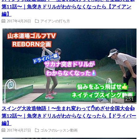
第11話〜｜魚突きドリルがわからなくなったら【アイアン
編】
2017年4月26日
アイアンの打ち方
2:51
スイング大改造物語！〜生まれ変わって✋めざせ全国大会👍
第12話〜｜魚突きドリルがわからなくなったら【ドライバー
編】
2017年4月27日
ゴルフのレッスン動画