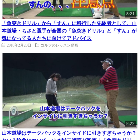
8:21
「魚突きドリル」から「すん」に移行した先駆者として、山
本道場・ちさと選手が全国の「魚突きドリル」と「すん」が
気になってる人たちに向けてアドバイス
2018年2月20日
ゴルフのレッスン動画
8:22
山本道場はテークバックをインサイドに引きすぎちゃうか？