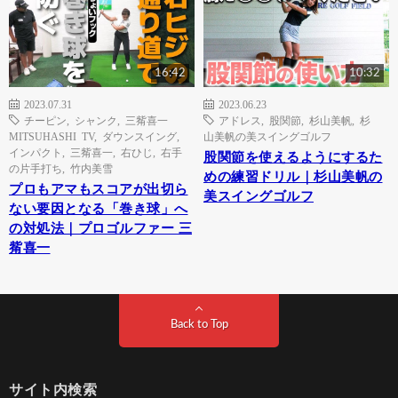
16:42
10:32
2023.07.31
2023.06.23
チーピン
,
シャンク
,
三觜喜一
アドレス
,
股関節
,
杉山美帆
,
杉
MITSUHASHI TV
,
ダウンスイング
,
山美帆の美スイングゴルフ
インパクト
,
三觜喜一
,
右ひじ
,
右手
股関節を使えるようにするた
の片手打ち
,
竹内美雪
めの練習ドリル｜杉山美帆の
プロもアマもスコアが出切ら
美スイングゴルフ
ない要因となる「巻き球」へ
の対処法｜プロゴルファー 三
觜喜一
Back to Top
サイト内検索