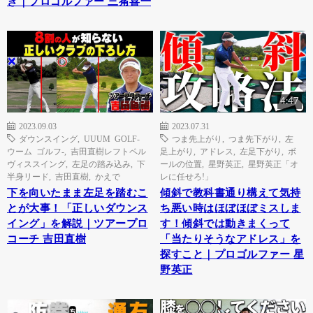
き｜プロゴルファー 三觜喜一
17:45
4:47
2023.09.03
2023.07.31
ダウンスイング
,
UUUM GOLF-
つま先上がり
,
つま先下がり
,
左
ウーム ゴルフ-
,
吉田直樹レフトペル
足上がり
,
アドレス
,
左足下がり
,
ボ
ヴィススイング
,
左足の踏み込み
,
下
ールの位置
,
星野英正
,
星野英正「オ
半身リード
,
吉田直樹
,
かえで
レに任せろ!」
下を向いたまま左足を踏むこ
傾斜で教科書通り構えて気持
とが大事！「正しいダウンス
ち悪い時はほぼほぼミスしま
イング」を解説｜ツアープロ
す！傾斜では動きまくって
コーチ 吉田直樹
「当たりそうなアドレス」を
探すこと｜プロゴルファー 星
野英正