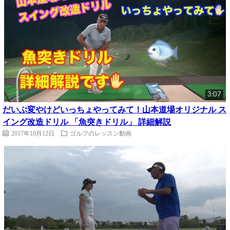
3:07
だいぶ変やけどいっちょやってみて！山本道場オリジナル ス
イング改造ドリル 「魚突きドリル」 詳細解説
2017年10月12日
ゴルフのレッスン動画