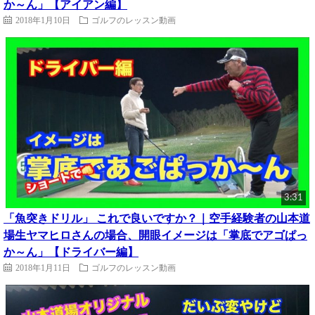
か～ん」【アイアン編】
2018年1月10日
ゴルフのレッスン動画
3:31
「魚突きドリル」 これで良いですか？｜空手経験者の山本道
場生ヤマヒロさんの場合、開眼イメージは「掌底でアゴぱっ
か～ん」【ドライバー編】
2018年1月11日
ゴルフのレッスン動画