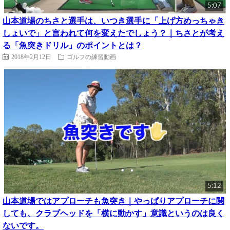
5:07
山本道場のちさと選手は、いつき選手に「上げ方めっちゃき
しょいで」と言われて何を変えたでしょう？｜ちさとが考え
る「魚突きドリル」のポイントとは？
2018年2月12日
ゴルフの練習動画
5:12
山本道場ではアプローチも魚突き｜やっぱりアプローチに関
しても、クラブヘッドを「横に動かす」意識というのは良く
ないです。