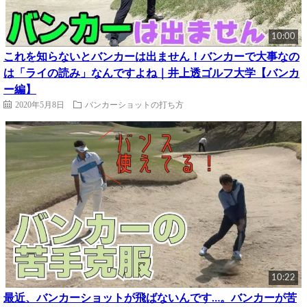
10:00
これを知らないとバンカーは出ません！バンカーで大事なの
は「ライの読み」なんですよね｜井上透ゴルフ大学【バンカ
ー編】
2020年5月8日
バンカーショットの打ち方
10:22
最近、バンカーショットが飛ばないんです…。バンカーが苦