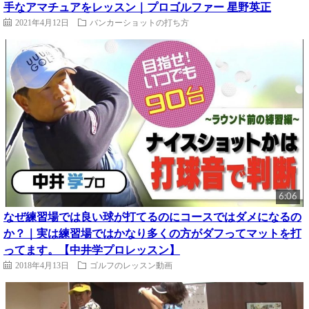
手なアマチュアをレッスン｜プロゴルファー 星野英正
2021年4月12日
バンカーショットの打ち方
6:06
なぜ練習場では良い球が打てるのにコースではダメになるの
か？｜実は練習場ではかなり多くの方がダフってマットを打
ってます。【中井学プロレッスン】
2018年4月13日
ゴルフのレッスン動画