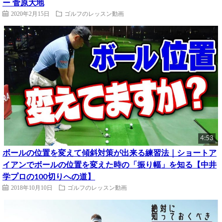
ー 菅原大地
2020年2月15日
ゴルフのレッスン動画
4:53
ボールの位置を変えて傾斜対策が出来る練習法｜ショートア
イアンでボールの位置を変えた時の「振り幅」を知る【中井
学プロの100切りへの道】
2018年10月10日
ゴルフのレッスン動画