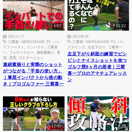
6:07
11:22
2023.11.17
2023.09.26
三觜喜一MITSUHASHI TV
,
ハン
三觜喜一MITSUHASHI TV
,
バッ
ドファースト
,
インパクト
,
三觜喜
クスイング
,
左足下がり
,
三觜喜一
一
,
フォロースルー
,
連続素振り
,
掌
左足下がり斜面の練習でビシ
屈
,
背屈
,
スピネーション
ビシとナイスショットを放つ
連続素振りと実際のショット
ゴルフ歴8ヶ月の若者｜三觜
がつながる「手首の使い方」
喜一プロのアマチュアレッス
｜掌屈インパクトから後の動
ン
き｜プロゴルファー 三觜喜一
17:45
4:47