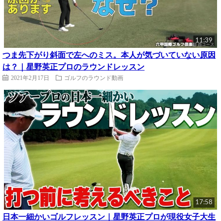
11:39
つま先下がり斜面で左へのミス。本人が気づいていない原因
は？｜星野英正プロのラウンドレッスン
2021年2月17日
ゴルフのラウンド動画
17:58
日本一細かいゴルフレッスン｜星野英正プロが現役女子大生