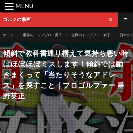
MENU
ゴルフの動画
ホーム
世界のトッププロ・男子
世界のトッププロ・女子
日本の
傾斜で教科書通り構えて気持ち悪い時
はほぼほぼミスします！傾斜では動
きまくって「当たりそうなアドレ
ス」を探すこと｜プロゴルファー 星
野英正