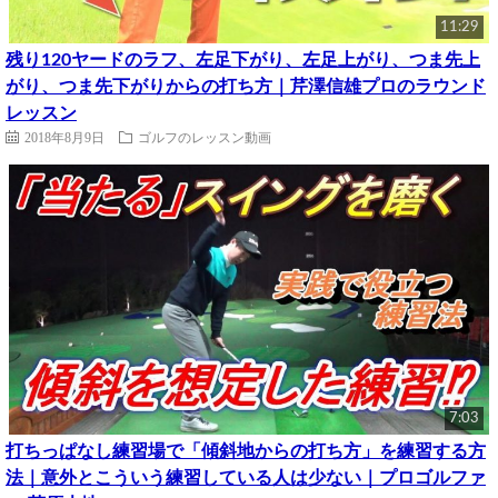
11:29
残り120ヤードのラフ、左足下がり、左足上がり、つま先上
がり、つま先下がりからの打ち方｜芹澤信雄プロのラウンド
レッスン
2018年8月9日
ゴルフのレッスン動画
7:03
打ちっぱなし練習場で「傾斜地からの打ち方」を練習する方
法｜意外とこういう練習している人は少ない｜プロゴルファ