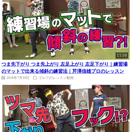
11:58
つま先下がり つま先上がり 左足上がり 左足下がり｜練習場
のマットで出来る傾斜の練習法｜芹澤信雄プロのレッスン
2018年7月10日
ゴルフのレッスン動画