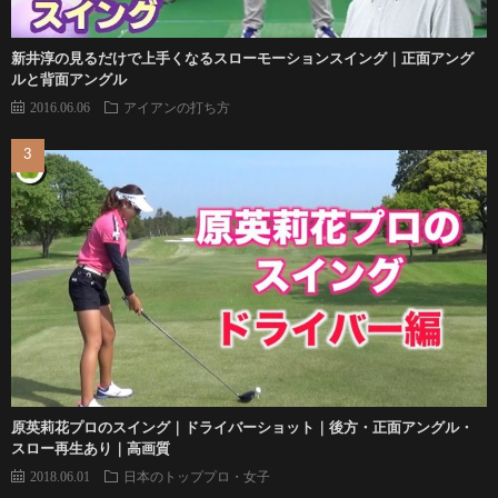
新井淳の見るだけで上手くなるスローモーションスイング｜正面アング
ルと背面アングル
2016.06.06
アイアンの打ち方
原英莉花プロのスイング｜ドライバーショット｜後方・正面アングル・
スロー再生あり｜高画質
2018.06.01
日本のトッププロ・女子