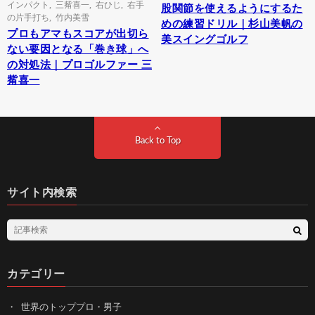
インパクト
,
三觜喜一
,
右ひじ
,
右手
股関節を使えるようにするた
の片手打ち
,
竹内美雪
めの練習ドリル｜杉山美帆の
プロもアマもスコアが出切ら
美スイングゴルフ
ない要因となる「巻き球」へ
の対処法｜プロゴルファー 三
觜喜一
Back to Top
サイト内検索
カテゴリー
世界のトッププロ・男子