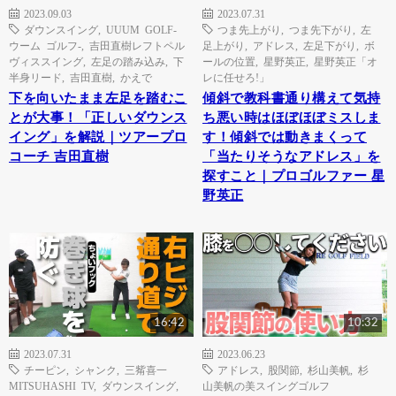
2023.09.03
2023.07.31
ダウンスイング
,
UUUM GOLF-
つま先上がり
,
つま先下がり
,
左
ウーム ゴルフ-
,
吉田直樹レフトペル
足上がり
,
アドレス
,
左足下がり
,
ボ
ヴィススイング
,
左足の踏み込み
,
下
ールの位置
,
星野英正
,
星野英正「オ
半身リード
,
吉田直樹
,
かえで
レに任せろ!」
下を向いたまま左足を踏むこ
傾斜で教科書通り構えて気持
とが大事！「正しいダウンス
ち悪い時はほぼほぼミスしま
イング」を解説｜ツアープロ
す！傾斜では動きまくって
コーチ 吉田直樹
「当たりそうなアドレス」を
探すこと｜プロゴルファー 星
野英正
16:42
10:32
2023.07.31
2023.06.23
チーピン
,
シャンク
,
三觜喜一
アドレス
,
股関節
,
杉山美帆
,
杉
MITSUHASHI TV
,
ダウンスイング
,
山美帆の美スイングゴルフ