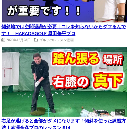
8:47
傾斜地では空間認識が必要｜コレを知らないからダフるんで
す！｜HARADAGOLF 原田修平プロ
2020年12月28日
ゴルフのレッスン動画
8:42
右足が逃げると全部がダメになります！傾斜を使った練習方
法｜赤澤全彦プロのレッスン #14