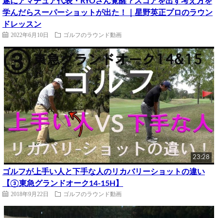
遂にアマチュア代表・RYOさん覚醒？スコアを出す考え方を
学んだらスーパーショットが出た！｜星野英正プロのラウン
ドレッスン
2022年6月10日
ゴルフのラウンド動画
23:28
ゴルフが上手い人と下手な人のリカバリーショットの違い
【③東急グランドオーク14-15H】
2018年9月22日
ゴルフのラウンド動画