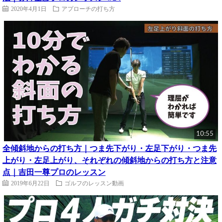
2020年4月1日
アプローチの打ち方
10:55
全傾斜地からの打ち方｜つま先下がり・左足下がり・つま先
上がり・左足上がり、それぞれの傾斜地からの打ち方と注意
点｜吉田一尊プロのレッスン
2019年6月22日
ゴルフのレッスン動画