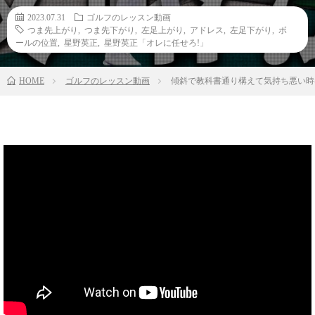
2023.07.31
ゴルフのレッスン動画
つま先上がり
,
つま先下がり
,
左足上がり
,
アドレス
,
左足下がり
,
ボ
ールの位置
,
星野英正
,
星野英正「オレに任せろ!」
HOME
ゴルフのレッスン動画
傾斜で教科書通り構えて気持ち悪い時