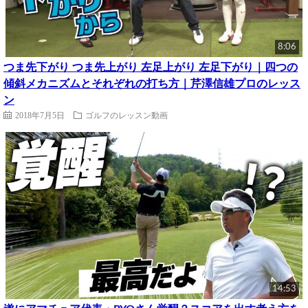
8:06
つま先下がり つま先上がり 左足上がり 左足下がり｜四つの
傾斜メカニズムとそれぞれの打ち方｜芹澤信雄プロのレッス
ン
2018年7月5日
ゴルフのレッスン動画
14:53