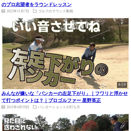
のプロ志望者をラウンドレッスン
2022年11月7日
ゴルフのラウンド動画
4:59
みんなが嫌いな「バンカーの左足下がり」｜フワリと浮かせ
て打つポイントは？｜プロゴルファー 星野英正
2021年4月19日
バンカーショットの打ち方