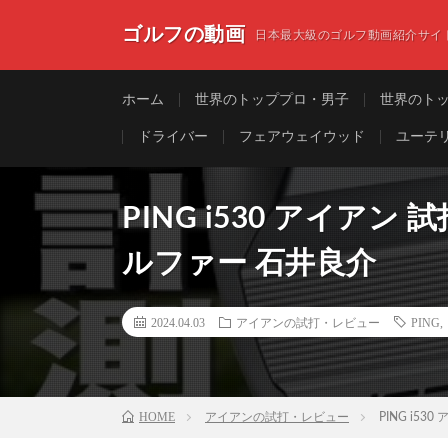
ゴルフの動画
日本最大級のゴルフ動画紹介サイ
ホーム
世界のトッププロ・男子
世界のト
ドライバー
フェアウェイウッド
ユーテ
PING i530 アイア
ルファー 石井良介
2024.04.03
アイアンの試打・レビュー
PING
HOME
アイアンの試打・レビュー
PING i