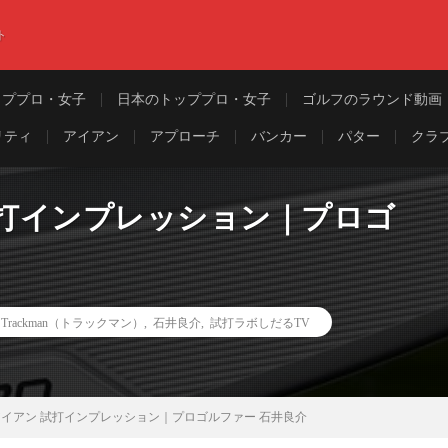
ト
ッププロ・女子
日本のトッププロ・女子
ゴルフのラウンド動画
リティ
アイアン
アプローチ
バンカー
パター
クラ
ン 試打インプレッション｜プロゴ
,
Trackman（トラックマン）
,
石井良介
,
試打ラボしだるTV
530 アイアン 試打インプレッション｜プロゴルファー 石井良介