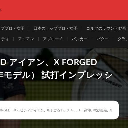
ト
ッププロ・女子
日本のトッププロ・女子
ゴルフのラウンド動画
リティ
アイアン
アプローチ
バンカー
パター
クラ
D アイアン、X FORGED
24年モデル） 試打インプレッシ
ORGED
,
キャビティアイアン
,
ちゃごるTV
,
チャーリー高沖
,
軟鉄鍛造
,
X