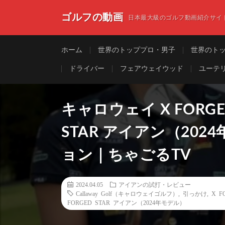
ゴルフの動画
日本最大級のゴルフ動画紹介サイ
ホーム
世界のトッププロ・男子
世界のト
ドライバー
フェアウェイウッド
ユーテ
キャロウェイ X FORGE
STAR アイアン（20
ョン｜ちゃごるTV
2024.04.05
アイアンの試打・レビュー
Callaway Golf（キャロウェイゴルフ）
,
引っかけ
,
X F
FORGED STAR アイアン（2024年モデル）