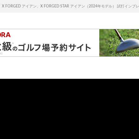
X FORGED アイアン、X FORGED STAR アイアン（2024年モデル） 試打イン