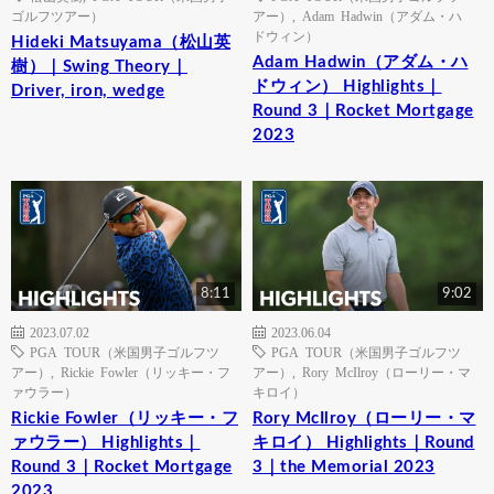
ゴルフツアー）
アー）
,
Adam Hadwin（アダム・ハ
ドウィン）
Hideki Matsuyama（松山英
Adam Hadwin（アダム・ハ
樹）｜Swing Theory｜
ドウィン） Highlights｜
Driver, iron, wedge
Round 3｜Rocket Mortgage
2023
8:11
9:02
2023.07.02
2023.06.04
PGA TOUR（米国男子ゴルフツ
PGA TOUR（米国男子ゴルフツ
アー）
,
Rickie Fowler（リッキー・フ
アー）
,
Rory McIlroy（ローリー・マ
ァウラー）
キロイ）
Rickie Fowler（リッキー・フ
Rory McIlroy（ローリー・マ
ァウラー） Highlights｜
キロイ） Highlights｜Round
Round 3｜Rocket Mortgage
3｜the Memorial 2023
2023