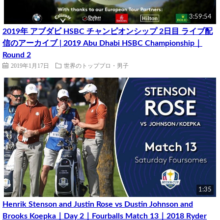
3:59:54
2019年 アブダビ HSBC チャンピオンシップ 2日目 ライブ配
信のアーカイブ | 2019 Abu Dhabi HSBC Championship｜
Round 2
2019年1月17日
世界のトッププロ・男子
1:35
Henrik Stenson and Justin Rose vs Dustin Johnson and
Brooks Koepka｜Day 2｜Fourballs Match 13｜2018 Ryder