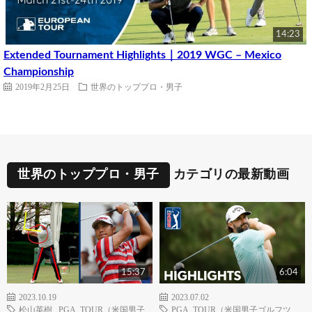
14:23
Extended Tournament Highlights｜2019 WGC – Mexico
Championship
2019年2月25日
世界のトッププロ・男子
世界のトッププロ・男子
カテゴリの最新動画
15:37
6:04
2023.10.19
2023.07.02
松山英樹
,
PGA TOUR（米国男子
PGA TOUR（米国男子ゴルフツ