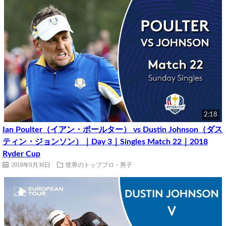
2:18
Ian Poulter（イアン・ポールター） vs Dustin Johnson（ダス
ティン・ジョンソン）｜Day 3｜Singles Match 22｜2018
Ryder Cup
2018年9月30日
世界のトッププロ・男子