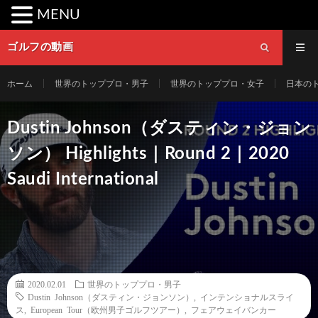
MENU
ゴルフの動画
ホーム
世界のトッププロ・男子
世界のトッププロ・女子
日本の
Dustin Johnson（ダスティン・ジョン
ソン） Highlights｜Round 2｜2020
Saudi International
2020.02.01
世界のトッププロ・男子
Dustin Johnson（ダスティン・ジョンソン）
,
インテンショナルスライ
ス
,
European Tour（欧州男子ゴルフツアー）
,
フェアウェイバンカー