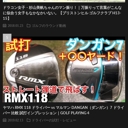
ドラコン女子・杉山美帆ちゃんのマン振り！｜万振りって言葉がこんな
に似合う女子もなかなかいない。【ブリストンヒル ゴルフクラブ H13-
15】
2018.01.23
ゴルフのラウンド動画
ヤマハ RMX 118 ドライバー vs マルマン DANGAN（ダンガン）7 ドライ
バー 比較 試打インプレッション｜GOLF PLAYING 4
2019.02.13
ドライバーの試打・レビュー