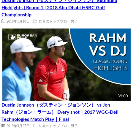
Dustin Johnson（ダスティン・ジョンソン） Extended
Highlights | Round 1 | 2018 Abu Dhabi HSBC Golf
Championship
2018年1月18日
世界のトッププロ・男子
39:00
Dustin Johnson（ダスティン・ジョンソン） vs Jon
Rahm（ジョン・ラーム） Every shot｜2017 WGC-Dell
Technologies Match Play｜Final
2019年3月27日
世界のトッププロ・男子