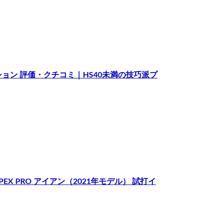
レッション 評価・クチコミ｜HS40未満の技巧派プ
 APEX PRO アイアン（2021年モデル） 試打イ