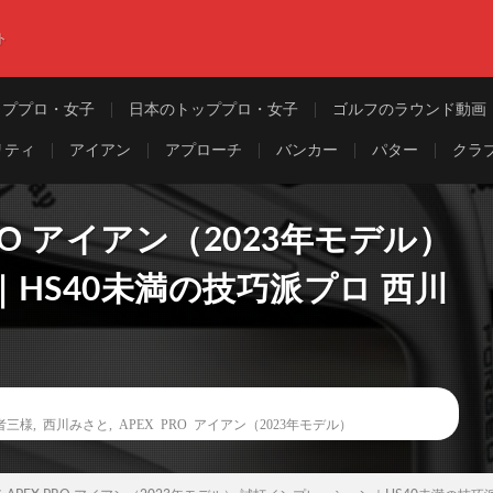
ト
ッププロ・女子
日本のトッププロ・女子
ゴルフのラウンド動画
リティ
アイアン
アプローチ
バンカー
パター
クラ
RO アイアン（2023年モデル）
HS40未満の技巧派プロ 西川
者三様
,
西川みさと
,
APEX PRO アイアン（2023年モデル）