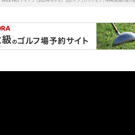
 APEX PRO アイアン（2023年モデル） 試打インプレッション｜HS40未満の技巧