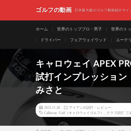
ゴルフの動画
日本最大級のゴルフ動画紹介サイ
ホーム
世界のトッププロ・男子
世界のト
ドライバー
フェアウェイウッド
ユーテ
キャロウェイ APEX P
試打インプレッション｜
みさと
2023.11.28
アイアンの試打・レビュー
Callaway Golf（キャロウェイゴルフ）
,
クラブ試打 三