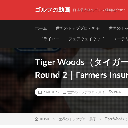
ゴルフの動画
日本最大級のゴルフ動画紹介サイ
ホーム
世界のトッププロ・男子
世界のト
ドライバー
フェアウェイウッド
ユーテ
Tiger Woods（タイガー
Round 2｜Farmers Insu
2020.01.25
世界のトッププロ・男子
PGA 
HOME
世界のトッププロ・男子
Tiger Woods