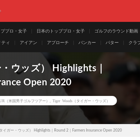
ト
ッププロ・女子
日本のトッププロ・女子
ゴルフのラウンド動画
リティ
アイアン
アプローチ
バンカー
パター
クラ
・ウッズ） Highlights｜
rance Open 2020
TOUR（米国男子ゴルフツアー）
,
Tiger Woods（タイガー・ウッズ）
（タイガー・ウッズ） Highlights｜Round 2｜Farmers Insurance Open 2020