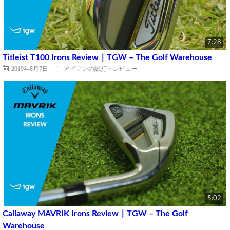
7:28
Titleist T100 Irons Review｜TGW – The Golf Warehouse
2019年8月7日
アイアンの試打・レビュー
5:02
Callaway MAVRIK Irons Review｜TGW – The Golf
Warehouse