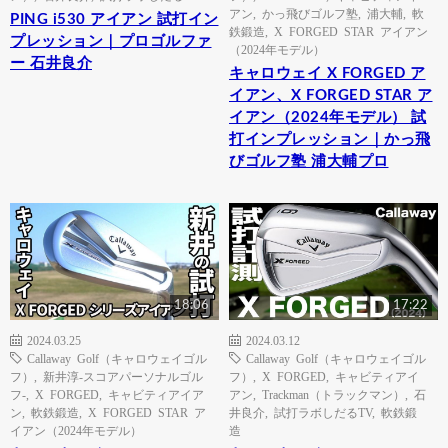
アン
,
かっ飛びゴルフ塾
,
浦大輔
,
軟
PING i530 アイアン 試打イン
鉄鍛造
,
X FORGED STAR アイアン
プレッション｜プロゴルファ
（2024年モデル）
ー 石井良介
キャロウェイ X FORGED ア
イアン、X FORGED STAR ア
イアン（2024年モデル） 試
打インプレッション｜かっ飛
びゴルフ塾 浦大輔プロ
18:06
17:22
2024.03.25
2024.03.12
Callaway Golf（キャロウェイゴル
Callaway Golf（キャロウェイゴル
フ）
,
新井淳-スコアパーソナルゴル
フ）
,
X FORGED
,
キャビティアイ
フ-
,
X FORGED
,
キャビティアイア
アン
,
Trackman（トラックマン）
,
石
ン
,
軟鉄鍛造
,
X FORGED STAR ア
井良介
,
試打ラボしだるTV
,
軟鉄鍛
イアン（2024年モデル）
造