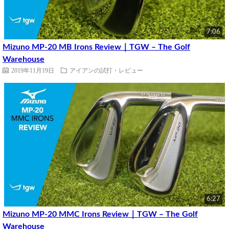
7:06
Mizuno MP-20 MB Irons Review｜TGW – The Golf
Warehouse
2019年11月19日
アイアンの試打・レビュー
6:27
Mizuno MP-20 MMC Irons Review｜TGW – The Golf
Warehouse