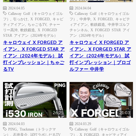
2024.04.05
2024.04.04
Callaway Golf（キャロウェイゴル
Callaway Golf（キャロウェイゴル
フ）
,
引っかけ
,
X FORGED
,
キャビ
フ）
,
中井学
,
X FORGED
,
キャビテ
ティアイアン
,
ちゃごるTV
,
チャー
ィアイアン
,
軟鉄鍛造
,
中井学ゴルフ
リー高沖
,
軟鉄鍛造
,
X FORGED
チャンネル
,
X FORGED STAR アイ
STAR アイアン（2024年モデル）
アン（2024年モデル）
キャロウェイ X FORGED ア
キャロウェイ X FORGED ア
イアン、X FORGED STAR ア
イアン、X FORGED STAR ア
イアン（2024年モデル） 試
イアン（2024年モデル） 試
打インプレッション｜ちゃご
打インプレッション｜プロゴ
るTV
ルファー 中井学
26:25
21:03
2024.04.03
2024.03.29
PING
,
Trackman（トラックマ
Callaway Golf（キャロウェイゴル
ン）
,
石井良介
,
試打ラボしだるTV
フ）
,
X FORGED
,
キャビティアイ