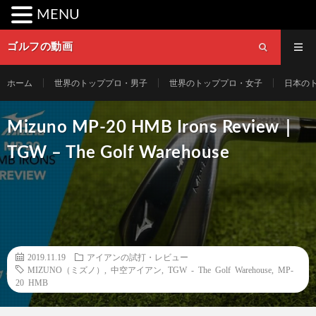
MENU
ゴルフの動画
ホーム
世界のトッププロ・男子
世界のトッププロ・女子
日本の
Mizuno MP-20 HMB Irons Review｜
TGW – The Golf Warehouse
2019.11.19
アイアンの試打・レビュー
MIZUNO（ミズノ）
,
中空アイアン
,
TGW - The Golf Warehouse
,
MP-
20 HMB