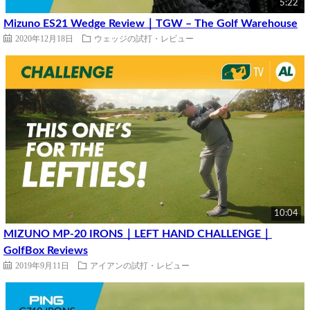
5:22
Mizuno ES21 Wedge Review｜TGW – The Golf Warehouse
2020年12月18日
ウェッジの試打・レビュー
10:04
MIZUNO MP-20 IRONS｜LEFT HAND CHALLENGE｜
GolfBox Reviews
2019年9月11日
アイアンの試打・レビュー