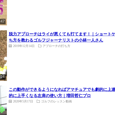
:47
脱力アプローチはライが悪くても打てます！｜ショート
ち方を教わるゴルフジャーナリストの小林一人さん
2019年12月14日
アプローチの打ち方
:24
この動作ができるようになればアマチュアでも劇的に上達
的に上手くなる左肩の使い方｜増田哲仁プロ
2020年5月17日
ゴルフのレッスン動画