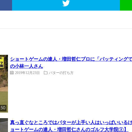
ショートゲームの達人・増田哲仁プロに「パッティング
の小林一人さん
2019年12月23日
パターの打ち方
:50
真っ直ぐなところではパターが上手い人はいっぱいいる
ョートゲームの達人・増田哲仁さんのゴルフ大学院②】