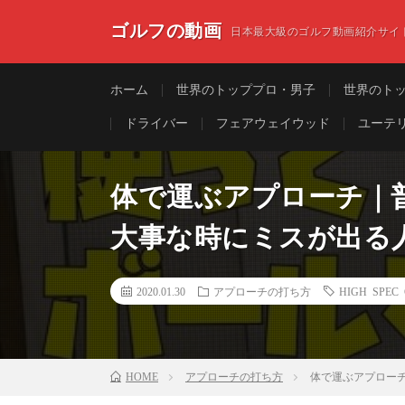
ゴルフの動画
日本最大級のゴルフ動画紹介サイ
ホーム
世界のトッププロ・男子
世界のト
ドライバー
フェアウェイウッド
ユーテ
体で運ぶアプローチ｜
大事な時にミスが出る
2020.01.30
アプローチの打ち方
HIGH SPEC
HOME
アプローチの打ち方
体で運ぶアプロー