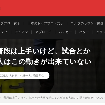
ト
ッププロ・女子
日本のトッププロ・女子
ゴルフのラウンド動画
リティ
アイアン
アプローチ
バンカー
パター
クラ
普段は上手いけど、試合とか
人はこの動きが出来ていない
 GOLF
,
入射角
,
小林一人
,
増田哲仁
チ｜普段は上手いけど、試合とか大事な時にミスが出る人はこの動きが出来ていない