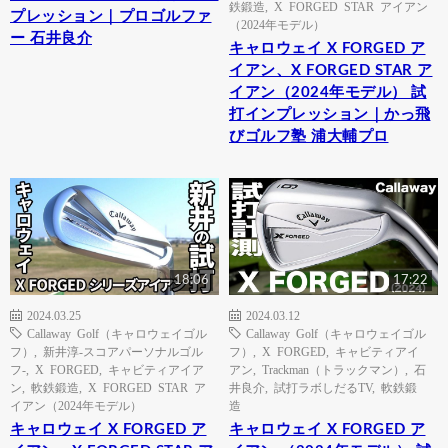
鉄鍛造
,
X FORGED STAR アイアン
プレッション｜プロゴルファ
（2024年モデル）
ー 石井良介
キャロウェイ X FORGED ア
イアン、X FORGED STAR ア
イアン（2024年モデル） 試
打インプレッション｜かっ飛
びゴルフ塾 浦大輔プロ
18:06
17:22
2024.03.25
2024.03.12
Callaway Golf（キャロウェイゴル
Callaway Golf（キャロウェイゴル
フ）
,
新井淳-スコアパーソナルゴル
フ）
,
X FORGED
,
キャビティアイ
フ-
,
X FORGED
,
キャビティアイア
アン
,
Trackman（トラックマン）
,
石
ン
,
軟鉄鍛造
,
X FORGED STAR ア
井良介
,
試打ラボしだるTV
,
軟鉄鍛
イアン（2024年モデル）
造
キャロウェイ X FORGED ア
キャロウェイ X FORGED ア