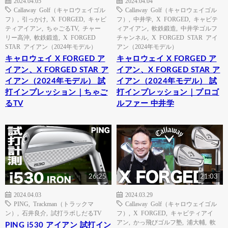
2024.04.05
2024.04.04
Callaway Golf（キャロウェイゴル
Callaway Golf（キャロウェイゴル
フ）
,
引っかけ
,
X FORGED
,
キャビ
フ）
,
中井学
,
X FORGED
,
キャビテ
ティアイアン
,
ちゃごるTV
,
チャー
ィアイアン
,
軟鉄鍛造
,
中井学ゴルフ
リー高沖
,
軟鉄鍛造
,
X FORGED
チャンネル
,
X FORGED STAR アイ
STAR アイアン（2024年モデル）
アン（2024年モデル）
キャロウェイ X FORGED ア
キャロウェイ X FORGED ア
イアン、X FORGED STAR ア
イアン、X FORGED STAR ア
イアン（2024年モデル） 試
イアン（2024年モデル） 試
打インプレッション｜ちゃご
打インプレッション｜プロゴ
るTV
ルファー 中井学
26:25
21:03
2024.04.03
2024.03.29
PING
,
Trackman（トラックマ
Callaway Golf（キャロウェイゴル
ン）
,
石井良介
,
試打ラボしだるTV
フ）
,
X FORGED
,
キャビティアイ
アン
,
かっ飛びゴルフ塾
,
浦大輔
,
軟
PING i530 アイアン 試打イン