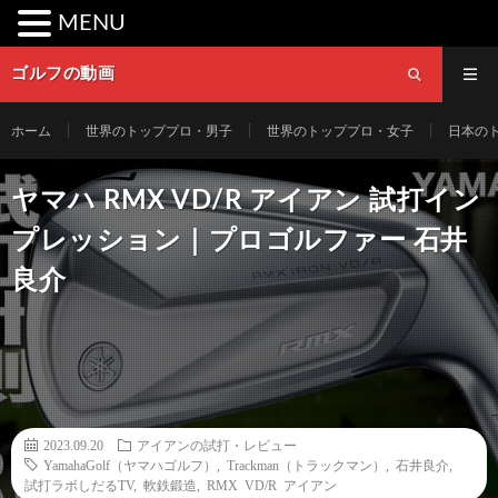
MENU
ゴルフの動画
ホーム
世界のトッププロ・男子
世界のトッププロ・女子
日本の
ヤマハ RMX VD/R アイアン 試打イン
プレッション｜プロゴルファー 石井
良介
2023.09.20
アイアンの試打・レビュー
YamahaGolf（ヤマハゴルフ）
,
Trackman（トラックマン）
,
石井良介
,
試打ラボしだるTV
,
軟鉄鍛造
,
RMX VD/R アイアン