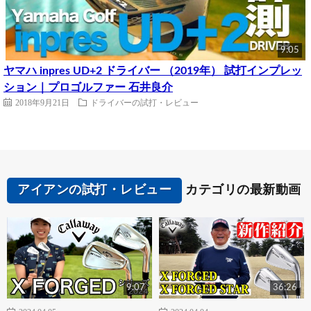
9:05
ヤマハ inpres UD+2 ドライバー （2019年） 試打インプレッ
ション｜プロゴルファー 石井良介
2018年9月21日
ドライバーの試打・レビュー
アイアンの試打・レビュー
カテゴリの最新動画
9:07
36:26