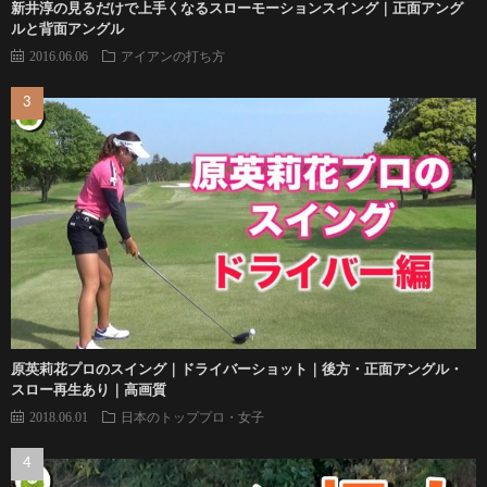
新井淳の見るだけで上手くなるスローモーションスイング｜正面アング
ルと背面アングル
2016.06.06
アイアンの打ち方
原英莉花プロのスイング｜ドライバーショット｜後方・正面アングル・
スロー再生あり｜高画質
2018.06.01
日本のトッププロ・女子