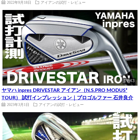
2022年9月18日
アイアンの試打・レビュー
19:43
ヤマハ inpres DRIVESTAR アイアン（N.S.PRO MODUS³
TOUR） 試打インプレッション｜プロゴルファー 石井良介
2023年3月1日
アイアンの試打・レビュー