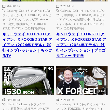
2024.04.05
2024.04.04
Callaway Golf（キャロウェイゴル
Callaway Golf（キャロウェイゴル
フ）
,
引っかけ
,
X FORGED
,
キャビ
フ）
,
中井学
,
X FORGED
,
キャビテ
ティアイアン
,
ちゃごるTV
,
チャー
ィアイアン
,
軟鉄鍛造
,
中井学ゴルフ
リー高沖
,
軟鉄鍛造
,
X FORGED
チャンネル
,
X FORGED STAR アイ
STAR アイアン（2024年モデル）
アン（2024年モデル）
キャロウェイ X FORGED ア
キャロウェイ X FORGED ア
イアン、X FORGED STAR ア
イアン、X FORGED STAR ア
イアン（2024年モデル） 試
イアン（2024年モデル） 試
打インプレッション｜ちゃご
打インプレッション｜プロゴ
るTV
ルファー 中井学
26:25
21:03
2024.04.03
2024.03.29
PING
,
Trackman（トラックマ
Callaway Golf（キャロウェイゴル
ン）
,
石井良介
,
試打ラボしだるTV
フ）
,
X FORGED
,
キャビティアイ