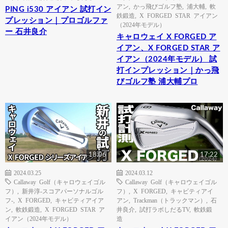
アン
,
かっ飛びゴルフ塾
,
浦大輔
,
軟
PING i530 アイアン 試打イン
鉄鍛造
,
X FORGED STAR アイアン
プレッション｜プロゴルファ
（2024年モデル）
ー 石井良介
キャロウェイ X FORGED ア
イアン、X FORGED STAR ア
イアン（2024年モデル） 試
打インプレッション｜かっ飛
びゴルフ塾 浦大輔プロ
18:06
17:22
2024.03.25
2024.03.12
Callaway Golf（キャロウェイゴル
Callaway Golf（キャロウェイゴル
フ）
,
新井淳-スコアパーソナルゴル
フ）
,
X FORGED
,
キャビティアイ
フ-
,
X FORGED
,
キャビティアイア
アン
,
Trackman（トラックマン）
,
石
ン
,
軟鉄鍛造
,
X FORGED STAR ア
井良介
,
試打ラボしだるTV
,
軟鉄鍛
イアン（2024年モデル）
造