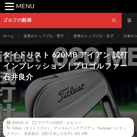
MENU
ゴルフの動画
ホーム
世界のトッププロ・男子
世界のトッププロ・女子
日本の
タイトリスト 620MB アイアン 試打
インプレッション｜プロゴルファー
石井良介
2020.01.23
アイアンの試打・レビュー
Titleist（タイトリスト）
,
マッスルバックアイアン
,
Trackman（トラッ
クマン）
,
石井良介
,
試打ラボしだるTV
,
620 MB