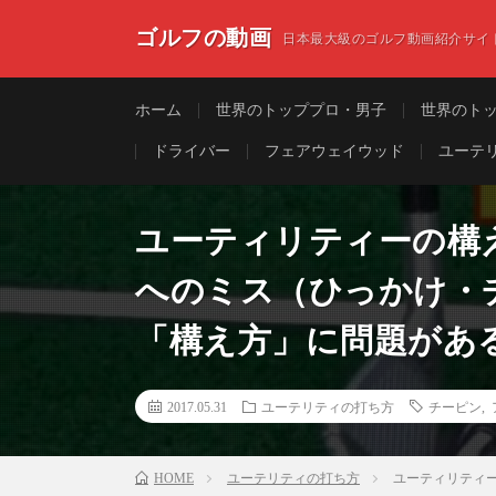
ゴルフの動画
日本最大級のゴルフ動画紹介サイ
ホーム
世界のトッププロ・男子
世界のト
ドライバー
フェアウェイウッド
ユーテ
ユーティリティーの構
へのミス（ひっかけ・
「構え方」に問題があ
2017.05.31
ユーテリティの打ち方
チーピン
,
HOME
ユーテリティの打ち方
ユーティリティ