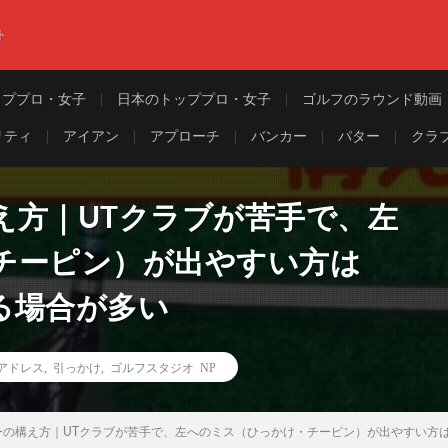
ト
ッププロ・女子
日本のトッププロ・女子
ゴルフのラウンド動画
リティ
アイアン
アプローチ
バンカー
パター
クラ
え方｜UTクラブが苦手で、左
チーピン）が出やすい方は
る場合が多い
アドレス
,
引っかけ
,
ゴルフスタジオ NP
ーの構え方｜UTクラブが苦手で、左へのミス（ひっかけ・チーピン）が出やすい方