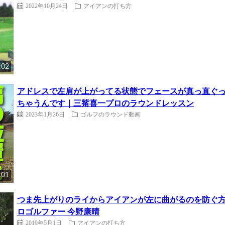
2022年10月24日
アイアンの打ち方
:02
アドレスで左肩が上がってる状態でフェースが真っ直ぐ
ちゃうんです｜三觜喜一プロのラウンドレッスン
2023年1月26日
ゴルフのラウンド動画
:01
つま先上がりのライからアイアンが左に曲がるのを防ぐ方法
ロゴルファー 今野康晴
2019年5月1日
アイアンの打ち方