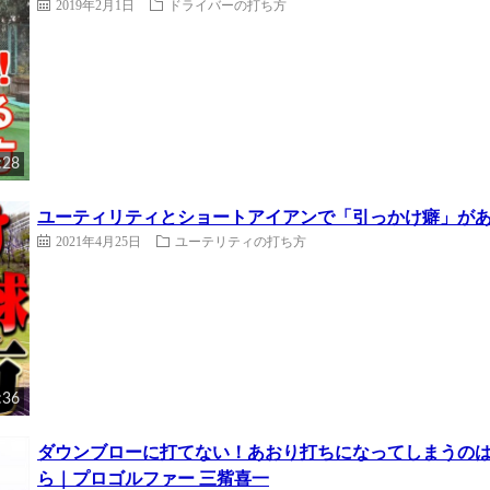
2019年2月1日
ドライバーの打ち方
:28
ユーティリティとショートアイアンで「引っかけ癖」があ
2021年4月25日
ユーテリティの打ち方
:36
ダウンブローに打てない！あおり打ちになってしまうの
ら｜プロゴルファー 三觜喜一