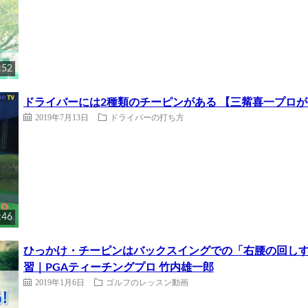
:52
ドライバーには2種類のチーピンがある 【三觜喜一プロ
2019年7月13日
ドライバーの打ち方
:46
ひっかけ・チーピンはバックスイングでの「右腰の回し
習｜PGAティーチングプロ 竹内雄一郎
2019年1月6日
ゴルフのレッスン動画