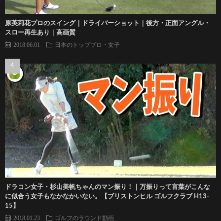
原英莉花プロのスイング｜ドライバーショット｜後方・正面アングル・
スロー再生あり｜高画質
2018.06.01
日本のトッププロ・女子
ドラコン女子・杉山美帆ちゃんのマン振り！｜万振りって言葉がこんな
に似合う女子もなかなかいない。【ブリストンヒル ゴルフクラブ H13-
15】
2018.01.23
ゴルフのラウンド動画