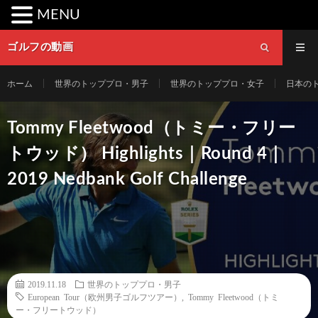
MENU
ゴルフの動画
ホーム
世界のトッププロ・男子
世界のトッププロ・女子
日本の
Tommy Fleetwood（トミー・フリー
トウッド） Highlights｜Round 4｜
2019 Nedbank Golf Challenge
2019.11.18
世界のトッププロ・男子
European Tour（欧州男子ゴルフツアー）
,
Tommy Fleetwood（トミ
ー・フリートウッド）