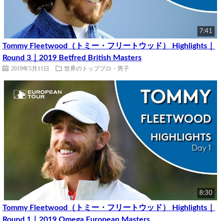
7:41
Tommy Fleetwood（トミー・フリートウッド） Highlights｜
Round 3｜2019 Betfred British Masters
2019年5月11日
世界のトッププロ・男子
8:30
Tommy Fleetwood（トミー・フリートウッド） Highlights｜
Round 1｜2019 Omega European Masters