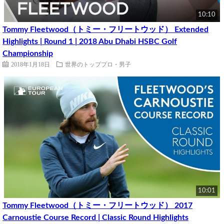
10:10
Tommy Fleetwood（トミー・フリートウッド） Extended
Highlights | Round 1 | 2018 Abu Dhabi HSBC Golf
Championship
2018年1月18日
世界のトッププロ・男子
10:01
Tommy Fleetwood（トミー・フリートウッド） 2017
Carnoustie Course Record | Classic Round Highlights