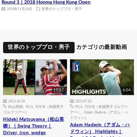
Round 3｜2018 Honma Hong Kong Open
2018年11月24日
世界のトッププロ・男子
世界のトッププロ・男子
カテゴリの最新動画
15:37
6:04
2023.10.19
2023.07.02
松山英樹
,
PGA TOUR（米国男子
PGA TOUR（米国男子ゴルフツ
ゴルフツアー）
アー）
,
Adam Hadwin（アダム・ハ
ドウィン）
Hideki Matsuyama（松山英
Adam Hadwin（アダム・ハ
樹）｜Swing Theory｜
ドウィン） Highlights｜
Driver, iron, wedge