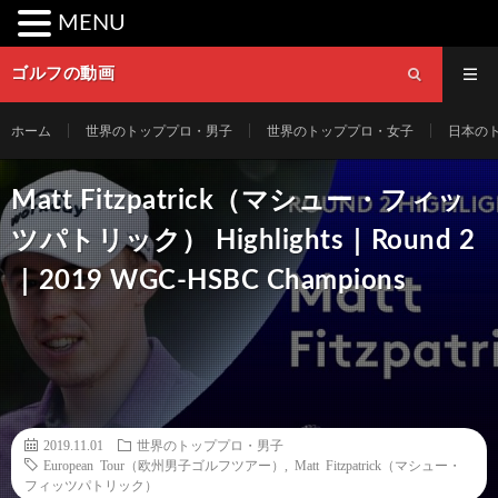
MENU
ゴルフの動画
ホーム
世界のトッププロ・男子
世界のトッププロ・女子
日本の
Matt Fitzpatrick（マシュー・フィッ
ツパトリック） Highlights｜Round 2
｜2019 WGC-HSBC Champions
2019.11.01
世界のトッププロ・男子
European Tour（欧州男子ゴルフツアー）
,
Matt Fitzpatrick（マシュー・
フィッツパトリック）