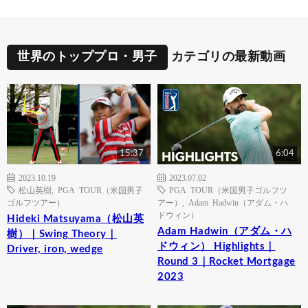
世界のトッププロ・男子
カテゴリの最新動画
15:37
6:04
2023.10.19
2023.07.02
松山英樹
,
PGA TOUR（米国男子
PGA TOUR（米国男子ゴルフツ
ゴルフツアー）
アー）
,
Adam Hadwin（アダム・ハ
ドウィン）
Hideki Matsuyama（松山英
Adam Hadwin（アダム・ハ
樹）｜Swing Theory｜
ドウィン） Highlights｜
Driver, iron, wedge
Round 3｜Rocket Mortgage
2023