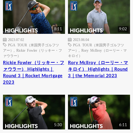
8:11
9:02
2023.07.02
2023.06.04
PGA TOUR（米国男子ゴルフツ
PGA TOUR（米国男子ゴルフツ
アー）
,
Rickie Fowler（リッキー・フ
アー）
,
Rory McIlroy（ローリー・マ
ァウラー）
キロイ）
Rickie Fowler（リッキー・フ
Rory McIlroy（ローリー・マ
ァウラー） Highlights｜
キロイ） Highlights｜Round
Round 3｜Rocket Mortgage
3｜the Memorial 2023
2023
5:30
6:11