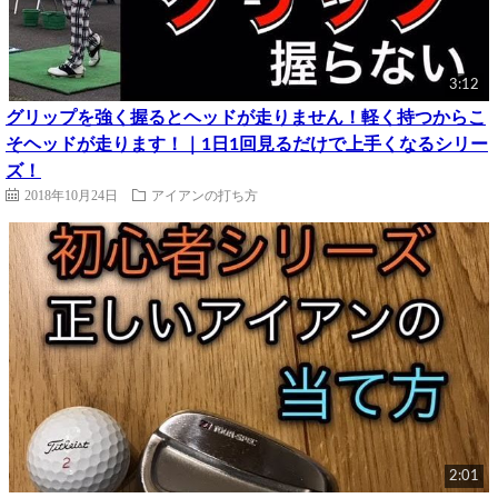
3:12
グリップを強く握るとヘッドが走りません！軽く持つからこ
そヘッドが走ります！｜1日1回見るだけで上手くなるシリー
ズ！
2018年10月24日
アイアンの打ち方
2:01