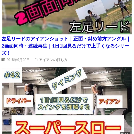
2:52
左足リードのアイアンショット｜正面・斜め前方アングル｜
2画面同時・連続再生｜1日1回見るだけで上手くなるシリー
ズ！
2018年9月29日
アイアンの打ち方