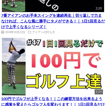
2:20
7番アイアンのお手本スイングを連続再生｜切り返しで力ま
なければ、こんな風に勝手にタメができる！｜ 1日1回見るだ
けで上手くなるシリーズ！
2018年10月22日
アイアンの打ち方
2:24
100円でゴルフが上手くなる！｜この練習方法を出来るよう
に感覚を変えたらゴルフ人生変わります！｜ 1日1回見るだけ