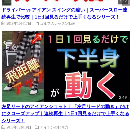
7:32
ドライバー vs アイアン スイングの違い｜スーパースロー連
続再生で比較｜1日1回見るだけで上手くなるシリーズ！
2018年10月17日
ゴルフのレッスン動画
3:49
左足リードのアイアンショット｜「左足リードの動き」だけ
にクローズアップ｜連続再生｜1日1回見るだけで上手くなる
シリーズ！
2018年12月19日
アイアンの打ち方