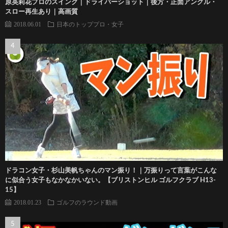
原英莉花プロのスイング｜ドライバーショット｜後方・正面アングル・
スロー再生あり｜高画質
2018.06.01
日本のトッププロ・女子
ドラコン女子・杉山美帆ちゃんのマン振り！｜万振りって言葉がこんな
に似合う女子もなかなかいない。【ブリストンヒル ゴルフクラブ H13-
15】
2018.01.23
ゴルフのラウンド動画