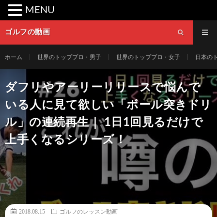
MENU
ゴルフの動画
ホーム
世界のトッププロ・男子
世界のトッププロ・女子
日本の
ダフリやアーリーリリースで悩んで
いる人に見て欲しい「ボール突きドリ
ル」の連続再生｜ 1日1回見るだけで
上手くなるシリーズ！
2018.08.15
ゴルフのレッスン動画