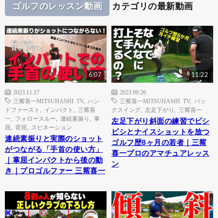
ゴルフのレッスン動画
カテゴリの最新動画
6:07
11:22
2023.11.17
2023.09.26
三觜喜一MITSUHASHI TV
,
ハン
三觜喜一MITSUHASHI TV
,
バッ
ドファースト
,
インパクト
,
三觜喜
クスイング
,
左足下がり
,
三觜喜一
一
,
フォロースルー
,
連続素振り
,
掌
左足下がり斜面の練習でビシ
屈
,
背屈
,
スピネーション
ビシとナイスショットを放つ
連続素振りと実際のショット
ゴルフ歴8ヶ月の若者｜三觜
がつながる「手首の使い方」
喜一プロのアマチュアレッス
｜掌屈インパクトから後の動
ン
き｜プロゴルファー 三觜喜一