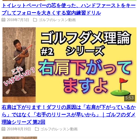
トイレットペーパーの芯を使った、ハンドファーストをキー
プしてフォローを大きくする室内練習ドリル
2018年7月5日
ゴルフのレッスン動画
5:53
右肩は下がります！ダフリの原因は「右肩が下がっているか
ら」ではなく「右手のリリースが早いから」｜ゴルフのダメ
理論シリーズ 第2回
2018年8月19日
ゴルフのレッスン動画