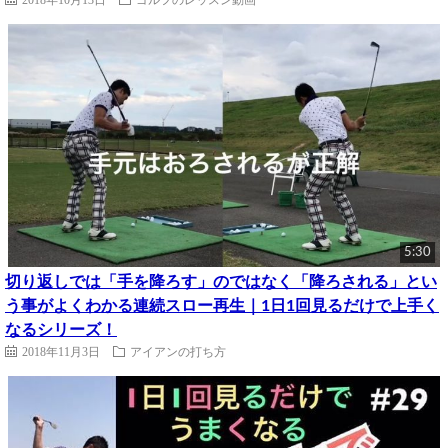
5:30
切り返しでは「手を降ろす」のではなく「降ろされる」とい
う事がよくわかる連続スロー再生｜1日1回見るだけで上手く
なるシリーズ！
2018年11月3日
アイアンの打ち方