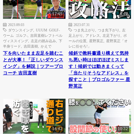
17:45
4:47
2023.09.03
2023.07.31
ダウンスイング
,
UUUM GOLF-
つま先上がり
,
つま先下がり
,
左
ウーム ゴルフ-
,
吉田直樹レフトペル
足上がり
,
アドレス
,
左足下がり
,
ボ
ヴィススイング
,
左足の踏み込み
,
下
ールの位置
,
星野英正
,
星野英正「オ
半身リード
,
吉田直樹
,
かえで
レに任せろ!」
下を向いたまま左足を踏むこ
傾斜で教科書通り構えて気持
とが大事！「正しいダウンス
ち悪い時はほぼほぼミスしま
イング」を解説｜ツアープロ
す！傾斜では動きまくって
コーチ 吉田直樹
「当たりそうなアドレス」を
探すこと｜プロゴルファー 星
野英正
16:42
10:32