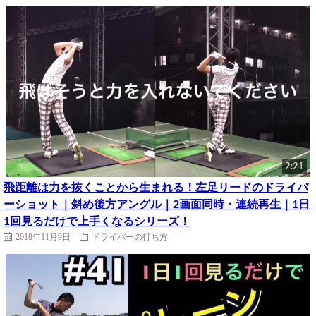
2:21
飛距離は力を抜くことから生まれる！左足リードのドライバ
ーショット｜斜め後方アングル｜2画面同時・連続再生｜1日
1回見るだけで上手くなるシリーズ！
2018年11月9日
ドライバーの打ち方