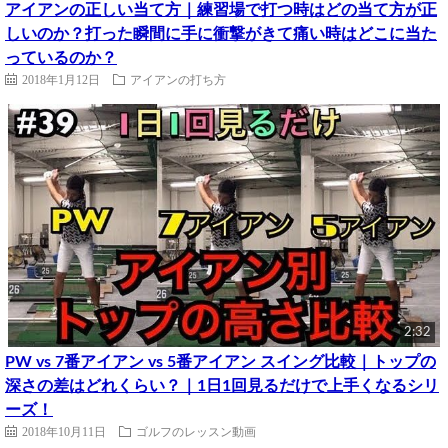
アイアンの正しい当て方｜練習場で打つ時はどの当て方が正
しいのか？打った瞬間に手に衝撃がきて痛い時はどこに当た
っているのか？
2018年1月12日
アイアンの打ち方
2:32
PW vs 7番アイアン vs 5番アイアン スイング比較｜トップの
深さの差はどれくらい？｜1日1回見るだけで上手くなるシリ
ーズ！
2018年10月11日
ゴルフのレッスン動画