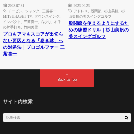
2023.07.31
2023.06.23
チーピン
,
シャンク
,
三觜喜一
アドレス
,
股関節
,
杉山美帆
,
杉
MITSUHASHI TV
,
ダウンスイング
,
山美帆の美スイングゴルフ
インパクト
,
三觜喜一
,
右ひじ
,
右手
股関節を使えるようにするた
の片手打ち
,
竹内美雪
めの練習ドリル｜杉山美帆の
プロもアマもスコアが出切ら
美スイングゴルフ
ない要因となる「巻き球」へ
の対処法｜プロゴルファー 三
觜喜一
Back to Top
サイト内検索