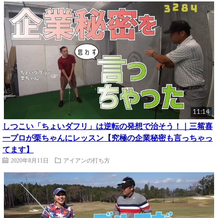
11:14
しつこい「ちょいダフリ」は逆転の発想で治そう！｜三觜喜
一プロが栗ちゃんにレッスン【究極の企業秘密も言っちゃっ
てます】
2020年8月11日
アイアンの打ち方