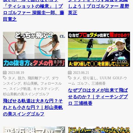
「ティショットの極意」｜プ
しよう｜プロゴルファー 星野
ロゴルファー 深掘圭一郎、藤
英正
田寛之
8:38
13:00
2023.08.19
2023.06.21
タメ
,
脱力
,
飛距離アップ
,
ダウ
タメ
,
切り返し
,
UUUM GOLF-ウ
ンスイング
,
杉山美帆
,
フォロースル
ーム ゴルフ-
,
三浦桃香
ー
,
スイング軌道
,
キャスティング
,
なぜプロはタメが出来て飛ば
杉山美帆の美スイングゴルフ
せるのか？｜ティーチングプ
飛ばせる軌道は大きな円？そ
ロ 三浦桃香
れとも小さな円？｜杉山美帆
の美スイングゴルフ