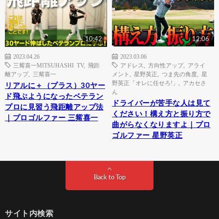
10:42
12:06
2023.04.26
2023.03.06
三觜喜一MITSUHASHI TV
,
飛距
アドレス
,
方向性アップ
,
アライ
離アップ
,
三觜喜一
メント
,
星野英正
,
つま先の角度
,
星
野英正「オレに任せろ!」
,
アカセさ
リアルに＋（プラス）30ヤー
ん
ド飛ぶようになったベテラン
ドライバーが苦手な人は見て
プロに見習う飛距離アップ法
ください！構え方と振り方で
｜プロゴルファー 三觜喜一
曲がらなくなりますよ｜プロ
ゴルファー 星野英正
Back to Top
サイト内検索