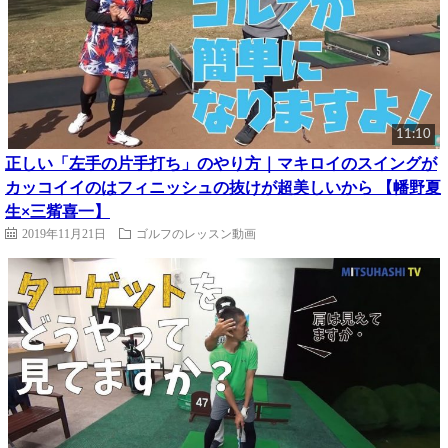
11:10
正しい「左手の片手打ち」のやり方｜マキロイのスイングが
カッコイイのはフィニッシュの抜けが超美しいから 【幡野夏
生×三觜喜一】
2019年11月21日
ゴルフのレッスン動画