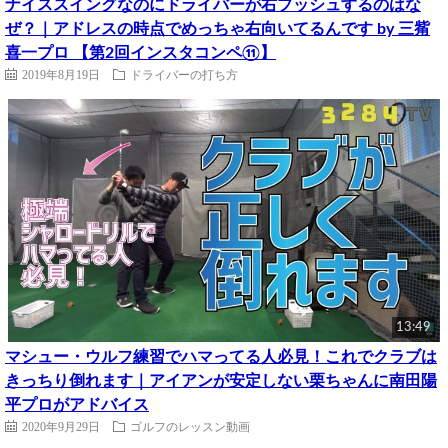
ナイススイングなのにドライバーが右プッシュするのはな
ぜ？｜アドレスの時点でめっちゃ右向いてるんです by 三觜
喜一プロ 【第2回インスタコンペ⑪】
2019年8月19日
ドライバーの打ち方
13:49
マシュー・ウルフ練習でハマってる人必見！これでクラブは
きっちり倒れます｜アイアンが安定しない栗ちゃんに南田陽
平プロがアドバイス
2020年9月29日
ゴルフのレッスン動画