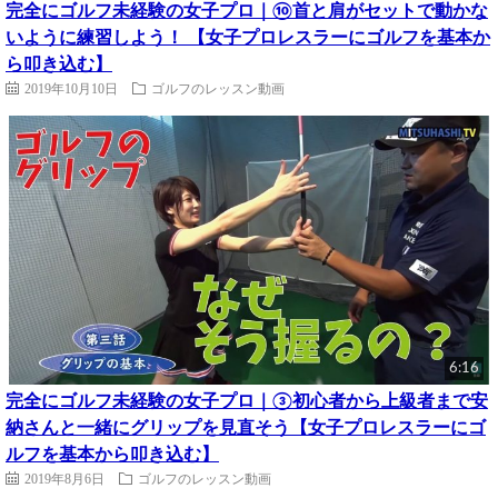
完全にゴルフ未経験の女子プロ｜⑩首と肩がセットで動かな
いように練習しよう！ 【女子プロレスラーにゴルフを基本か
ら叩き込む】
2019年10月10日
ゴルフのレッスン動画
6:16
完全にゴルフ未経験の女子プロ｜③初心者から上級者まで安
納さんと一緒にグリップを見直そう【女子プロレスラーにゴ
ルフを基本から叩き込む】
2019年8月6日
ゴルフのレッスン動画