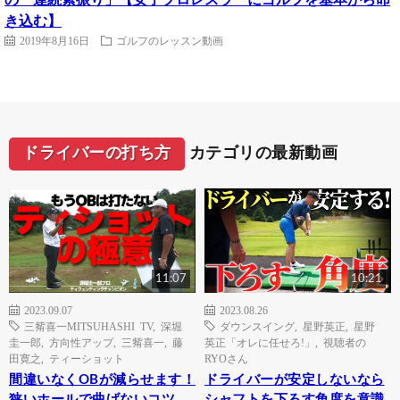
き込む】
2019年8月16日
ゴルフのレッスン動画
ドライバーの打ち方
カテゴリの最新動画
11:07
10:21
2023.09.07
2023.08.26
三觜喜一MITSUHASHI TV
,
深堀
ダウンスイング
,
星野英正
,
星野
圭一郎
,
方向性アップ
,
三觜喜一
,
藤
英正「オレに任せろ!」
,
視聴者の
田寛之
,
ティーショット
RYOさん
間違いなくOBが減らせます！
ドライバーが安定しないなら
狭いホールで曲げないコツ
シャフトを下ろす角度を意識