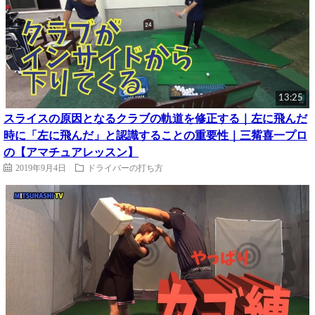
13:25
スライスの原因となるクラブの軌道を修正する｜左に飛んだ
時に「左に飛んだ」と認識することの重要性｜三觜喜一プロ
の【アマチュアレッスン】
2019年9月4日
ドライバーの打ち方