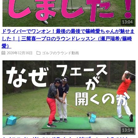
13:04
ドライバーでワンオン！最後の最後で篠崎愛ちゃんが魅せま
した！｜三觜喜一プロのラウンドレッスン（瀬戸瑞希/篠崎
愛）
2020年12月16日
ゴルフのラウンド動画
13:14