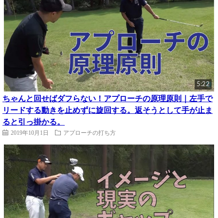
5:22
ちゃんと回せばダフらない！アプローチの原理原則｜左手で
リードする動きを止めずに旋回する。返そうとして手が止ま
ると引っ掛かる。
2019年10月1日
アプローチの打ち方