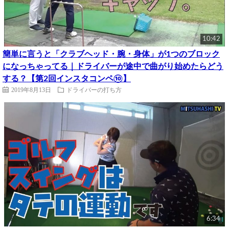
10:42
簡単に言うと「クラブヘッド・腕・身体」が1つのブロック
になっちゃってる｜ドライバーが途中で曲がり始めたらどう
する？【第2回インスタコンペ⑩】
2019年8月13日
ドライバーの打ち方
6:34