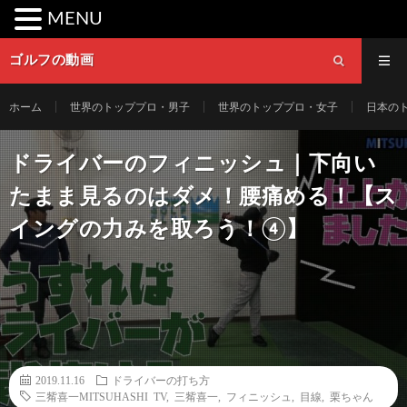
MENU
ゴルフの動画
ホーム
世界のトッププロ・男子
世界のトッププロ・女子
日本の
ドライバーのフィニッシュ｜下向い
たまま見るのはダメ！腰痛める！【ス
イングの力みを取ろう！④】
2019.11.16
ドライバーの打ち方
三觜喜一MITSUHASHI TV
,
三觜喜一
,
フィニッシュ
,
目線
,
栗ちゃん