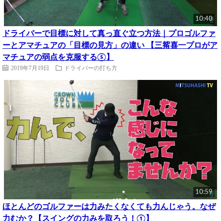
10:40
ドライバーで目標に対して真っ直ぐ立つ方法｜プロゴルファ
ーとアマチュアの「目標の見方」の違い 【三觜喜一プロがア
マチュアの弱点を克服する⑤】
2019年7月19日
ドライバーの打ち方
10:59
ほとんどのゴルファーは力みたくなくても力んじゃう。なぜ
力むか？【スイングの力みを取ろう！①】