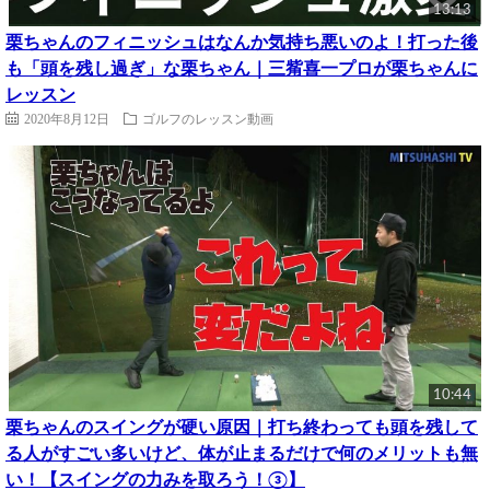
13:13
栗ちゃんのフィニッシュはなんか気持ち悪いのよ！打った後
も「頭を残し過ぎ」な栗ちゃん｜三觜喜一プロが栗ちゃんに
レッスン
2020年8月12日
ゴルフのレッスン動画
10:44
栗ちゃんのスイングが硬い原因｜打ち終わっても頭を残して
る人がすごい多いけど、体が止まるだけで何のメリットも無
い！【スイングの力みを取ろう！③】