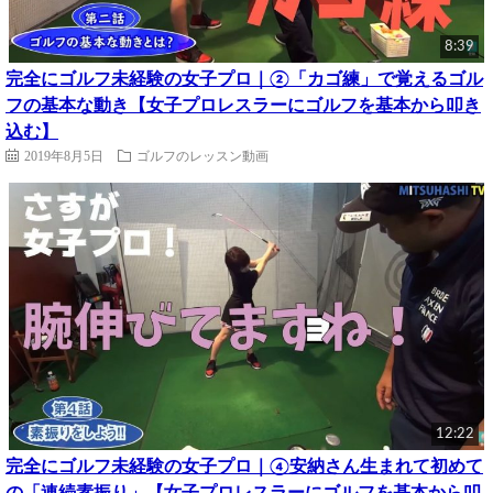
8:39
完全にゴルフ未経験の女子プロ｜②「カゴ練」で覚えるゴル
フの基本な動き【女子プロレスラーにゴルフを基本から叩き
込む】
2019年8月5日
ゴルフのレッスン動画
12:22
完全にゴルフ未経験の女子プロ｜④安納さん生まれて初めて
の「連続素振り」【女子プロレスラーにゴルフを基本から叩