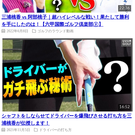
22:36
三浦桃香 vs 阿部桃子｜超ハイレベルな戦い！果たして勝利
を手にしたのは！【六甲国際ゴルフ倶楽部②】
2022年6月8日
ゴルフのラウンド動画
16:52
シャフトをしならせてドライバーを爆飛びさせる打ち方を三
浦桃香が伝授します！
2021年11月5日
ドライバーの打ち方