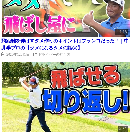
14:48
飛距離を伸ばすタメ作りのポイントはブランコだった！｜中
井学プロの【タメになるタメの話③】
2020年12月1日
ドライバーの打ち方
5:21