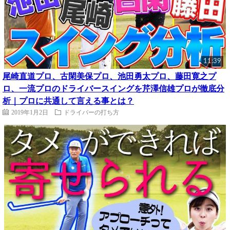
11:39
尾崎直道プロ、古閑美保プロ、池田勇太プロ、藤田寛之プ
ロ、一流プロのドライバースイングを芹澤信雄プロが徹底分
析｜プロに共通して言える事とは？
2019年1月2日
ドライバーの打ち方