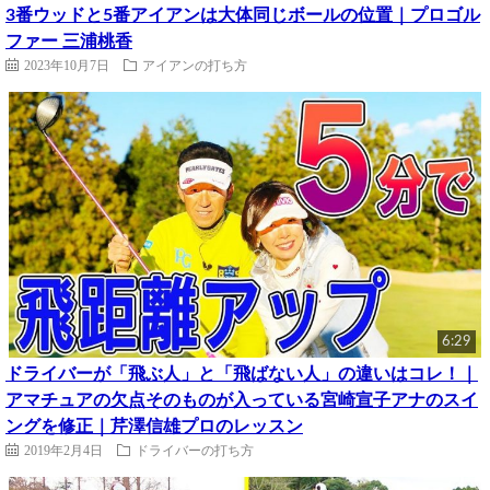
3番ウッドと5番アイアンは大体同じボールの位置｜プロゴル
ファー 三浦桃香
2023年10月7日
アイアンの打ち方
6:29
ドライバーが「飛ぶ人」と「飛ばない人」の違いはコレ！｜
アマチュアの欠点そのものが入っている宮崎宣子アナのスイ
ングを修正｜芹澤信雄プロのレッスン
2019年2月4日
ドライバーの打ち方