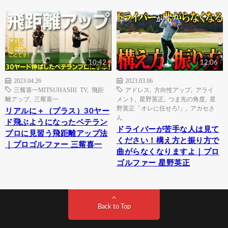
10:42
12:06
2023.04.26
2023.03.06
三觜喜一MITSUHASHI TV
,
飛距
アドレス
,
方向性アップ
,
アライ
離アップ
,
三觜喜一
メント
,
星野英正
,
つま先の角度
,
星
野英正「オレに任せろ!」
,
アカセさ
リアルに＋（プラス）30ヤー
ん
ド飛ぶようになったベテラン
ドライバーが苦手な人は見て
プロに見習う飛距離アップ法
ください！構え方と振り方で
｜プロゴルファー 三觜喜一
曲がらなくなりますよ｜プロ
ゴルファー 星野英正
Back to Top