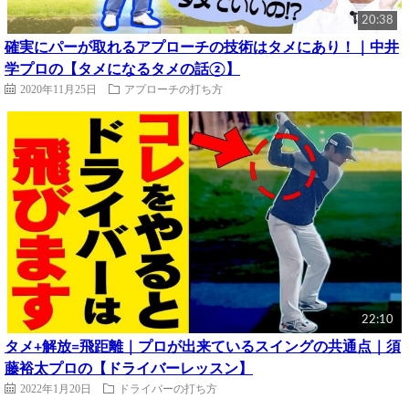
20:38
確実にパーが取れるアプローチの技術はタメにあり！｜中井
学プロの【タメになるタメの話②】
2020年11月25日
アプローチの打ち方
22:10
タメ+解放=飛距離｜プロが出来ているスイングの共通点｜須
藤裕太プロの【ドライバーレッスン】
2022年1月20日
ドライバーの打ち方