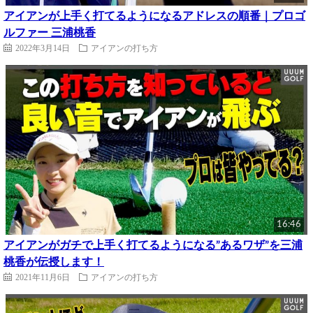
アイアンが上手く打てるようになるアドレスの順番｜プロゴ
ルファー 三浦桃香
2022年3月14日
アイアンの打ち方
16:46
アイアンがガチで上手く打てるようになる”あるワザ”を三浦
桃香が伝授します！
2021年11月6日
アイアンの打ち方