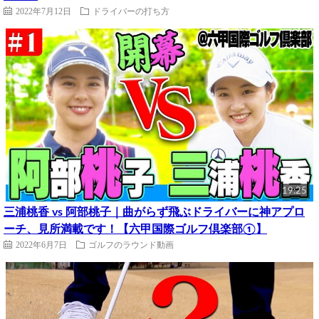
2022年7月12日
ドライバーの打ち方
19:25
三浦桃香 vs 阿部桃子｜曲がらず飛ぶドライバーに神アプロ
ーチ、見所満載です！【六甲国際ゴルフ倶楽部①】
2022年6月7日
ゴルフのラウンド動画