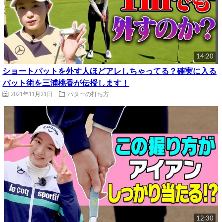
14:20
ショートパットを外す人ほどアレしちゃってる？確実に入る
パット術を三浦桃香が伝授します！
2021年11月21日
パターの打ち方
12:30