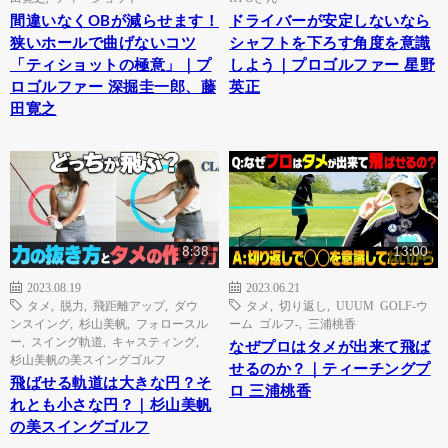
間違いなくOBが減らせます！
ドライバーが安定しないなら
狭いホールで曲げないコツ
シャフトを下ろす角度を意識
「ティショットの極意」｜プ
しよう｜プロゴルファー 星野
ロゴルファー 深掘圭一郎、藤
英正
田寛之
8:38
13:00
2023.08.19
2023.06.21
タメ
,
脱力
,
飛距離アップ
,
ダウ
タメ
,
切り返し
,
UUUM GOLF-ウ
ンスイング
,
杉山美帆
,
フォロースル
ーム ゴルフ-
,
三浦桃香
ー
,
スイング軌道
,
キャスティング
,
なぜプロはタメが出来て飛ば
杉山美帆の美スイングゴルフ
せるのか？｜ティーチングプ
飛ばせる軌道は大きな円？そ
ロ 三浦桃香
れとも小さな円？｜杉山美帆
の美スイングゴルフ