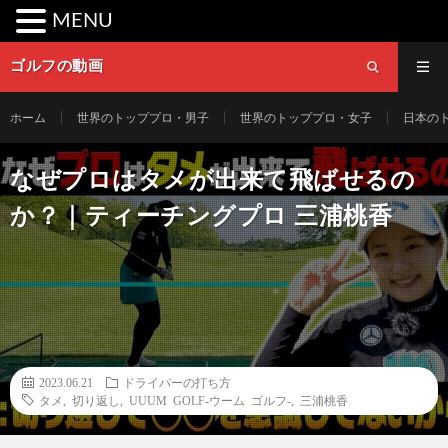
MENU
ゴルフの動画
ホーム
世界のトッププロ・男子
世界のトッププロ・女子
日本の
なぜプロはタメが出来て飛ばせるの
か？｜ティーチングプロ 三浦桃香
2023.06.21
ドライバーの打ち方
タメ
,
切り返し
,
UUUM GOLF-ウーム ゴルフ-
,
三浦桃香