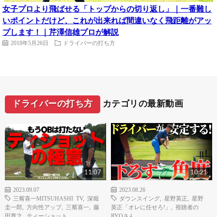
女子プロより飛ばせる「トップからの切り返し」｜一番難し
いポイントだけど、これが出来れば間違いなく飛距離がアッ
プします！｜芹澤信雄プロが解説
2018年5月26日
ドライバーの打ち方
ドライバーの打ち方
カテゴリの最新動画
11:07
10:21
2023.09.07
2023.08.26
三觜喜一MITSUHASHI TV
,
深堀
ダウンスイング
,
星野英正
,
星野
圭一郎
,
方向性アップ
,
三觜喜一
,
藤
英正「オレに任せろ!」
,
視聴者の
田寛之
,
ティーショット
RYOさん