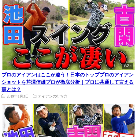
9:25
プロのアイアンはここが違う！日本のトッププロのアイアン
ショットを芹澤信雄プロが徹底分析｜プロに共通して言える
事とは？
2019年1月3日
アイアンの打ち方