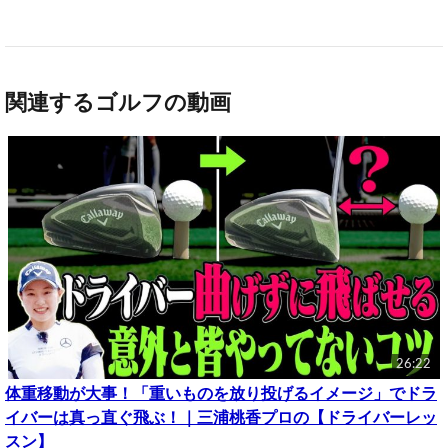
関連するゴルフの動画
26:22
体重移動が大事！「重いものを放り投げるイメージ」でドラ
イバーは真っ直ぐ飛ぶ！｜三浦桃香プロの【ドライバーレッ
スン】