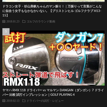
ドラコン女子・杉山美帆ちゃんのマン振り！｜万振りって言葉がこんな
に似合う女子もなかなかいない。【ブリストンヒル ゴルフクラブ H13-
15】
2018.01.23
ゴルフのラウンド動画
ヤマハ RMX 118 ドライバー vs マルマン DANGAN（ダンガン）7 ドライ
バー 比較 試打インプレッション｜GOLF PLAYING 4
2019.02.13
ドライバーの試打・レビュー