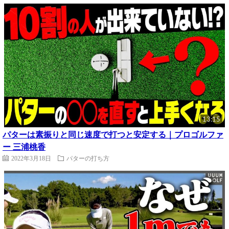
13:15
パターは素振りと同じ速度で打つと安定する｜プロゴルファ
ー 三浦桃香
2022年3月18日
パターの打ち方