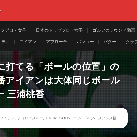
ト
ッププロ・女子
日本のトッププロ・女子
ゴルフのラウンド動画
リティ
アイアン
アプローチ
バンカー
パター
クラ
に打てる「ボールの位置」の
5番アイアンは大体同じボール
 三浦桃香
番アイアン
,
フォロースルー
,
UUUM GOLF-ウーム ゴルフ-
,
スタンス幅
,