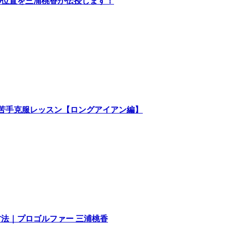
の位置を三浦桃香が伝授します！
苦手克服レッスン【ロングアイアン編】
法｜プロゴルファー 三浦桃香