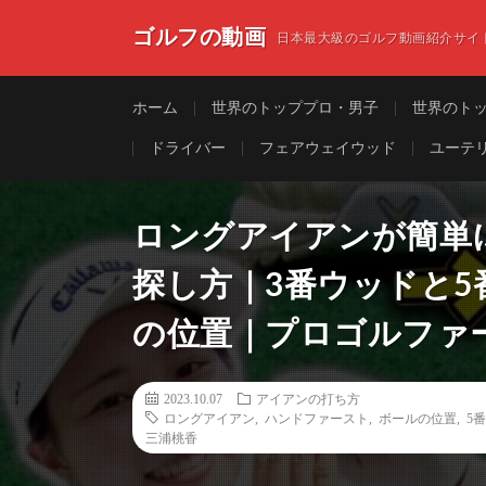
ゴルフの動画
日本最大級のゴルフ動画紹介サイ
ホーム
世界のトッププロ・男子
世界のト
ドライバー
フェアウェイウッド
ユーテ
ロングアイアンが簡単
探し方｜3番ウッドと
の位置｜プロゴルファー
2023.10.07
アイアンの打ち方
ロングアイアン
,
ハンドファースト
,
ボールの位置
,
5
三浦桃香