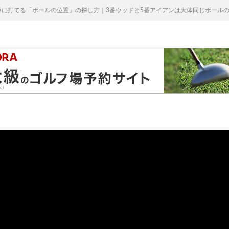
に打てる「ボールの位置」の探し方｜3番ウッドと5番アイアンは大体同じボールの