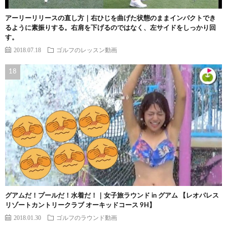
アーリーリリースの直し方｜右ひじを曲げた状態のままインパクトでき
るように素振りする。右肩を下げるのではなく、左サイドをしっかり回
す。
2018.07.18
ゴルフのレッスン動画
グアムだ！プールだ！水着だ！｜女子旅ラウンド in グアム 【レオパレス
リゾートカントリークラブ オーキッドコース 9H】
2018.01.30
ゴルフのラウンド動画