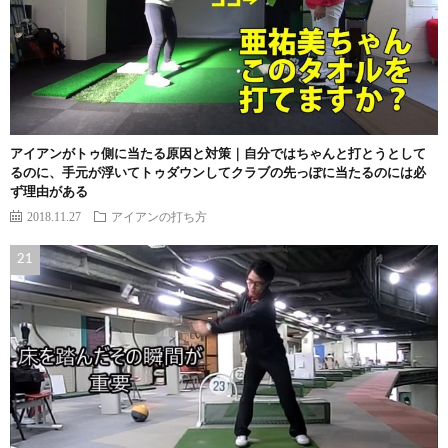
アイアンがトゥ側に当たる原因と対策｜自分ではちゃんと打とうとして
るのに、手元が浮いてトゥダウンしてクラブの先っぽに当たるのには必
ず理由がある
2018.11.27
アイアンの打ち方