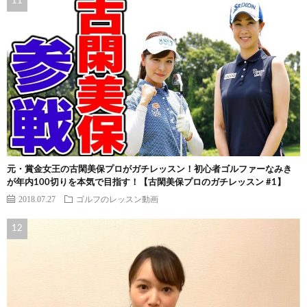
元・賞金女王の古閑美保プロがガチレッスン！初心者ゴルファーなみき
が年内100切りを本気で目指す！【古閑美保プロのガチレッスン #1】
2018.07.27
ゴルフのレッスン動画