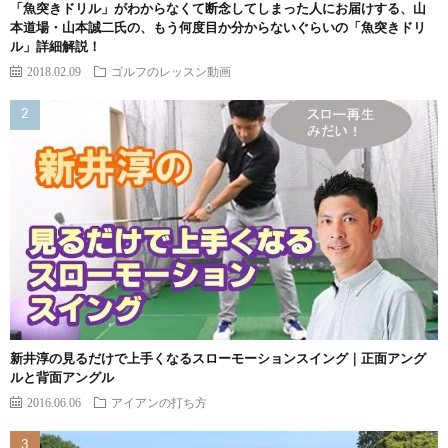
「魚突きドリル」がわからなくて断念してしまった人にお届けする、山
本道場・山本誠二氏の、もう何度目か分からないぐらいの「魚突きドリ
ル」詳細解説！
2018.02.09
ゴルフのレッスン動画
新井淳の見るだけで上手くなるスローモーションスイング｜正面アング
ルと背面アングル
2016.06.06
アイアンの打ち方