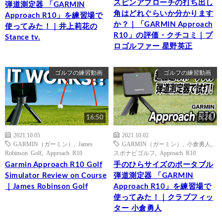
スピンアプローチの打ち出し
弾道測定器 「GARMIN
角はどれぐらいか分かります
Approach R10」を練習場で
か？｜「GARMIN Approach
使ってみた！｜井上莉花の
R10」の評価・クチコミ｜プ
Stance tv.
ロゴルファー 星野英正
ゴルフの練習動画
ゴルフの練習動画
16:50
5:28
2021.10.05
2021.10.02
GARMIN（ガーミン）
,
James
GARMIN（ガーミン）
,
小倉勇人
,
Robinson Golf
,
Approach R10
スポナビゴルフ
,
Approach R10
Garmin Approach R10 Golf
手のひらサイズのポータブル
Simulator Review on Course
弾道測定器 「GARMIN
｜James Robinson Golf
Approach R10」を練習場で
使ってみた！｜クラブフィッ
ター 小倉勇人