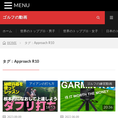
MENU
ゴルフの動画
ホーム
世界のトッププロ・男子
世界のトッププロ・女子
日本の
HOME
タグ：Approach R10
タグ：Approach R10
アイアンの打ち方
ゴルフの練習動画
16:53
20:36
2023.09.09
2022.06.09