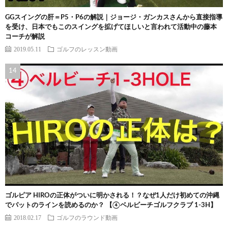
GGスイングの肝＝P5・P6の解説｜ジョージ・ガンカスさんから直接指導
を受け、日本でもこのスイングを拡げてほしいと言われて活動中の藤本
コーチが解説
2019.05.11
ゴルフのレッスン動画
ゴルピア HIROの正体がついに明かされる！？なぜ1人だけ初めての沖縄
でパットのラインを読めるのか？ 【④ベルビーチゴルフクラブ 1-3H】
2018.02.17
ゴルフのラウンド動画