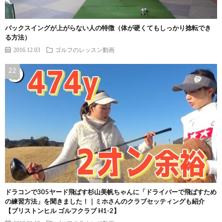
バックスイングが上がらない人の特徴（体が硬くてもしっかり捻転でき
る方法）
2016.12.03
ゴルフのレッスン動画
ドラコンで305ヤード飛ばす杉山美帆ちゃんに「ドライバーで飛ばすため
の練習方法」を聞きました！｜ミホさんのクラブセッティングも紹介
【ブリストンヒル ゴルフクラブ H1-2】