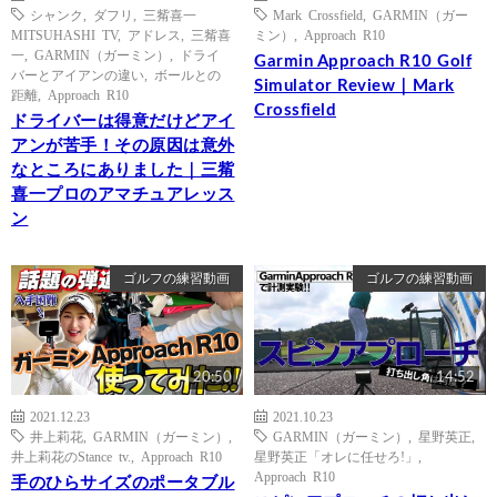
シャンク
,
ダフリ
,
三觜喜一
Mark Crossfield
,
GARMIN（ガー
MITSUHASHI TV
,
アドレス
,
三觜喜
ミン）
,
Approach R10
一
,
GARMIN（ガーミン）
,
ドライ
Garmin Approach R10 Golf
バーとアイアンの違い
,
ボールとの
Simulator Review｜Mark
距離
,
Approach R10
Crossfield
ドライバーは得意だけどアイ
アンが苦手！その原因は意外
なところにありました｜三觜
喜一プロのアマチュアレッス
ン
ゴルフの練習動画
ゴルフの練習動画
20:50
14:52
2021.12.23
2021.10.23
井上莉花
,
GARMIN（ガーミン）
,
GARMIN（ガーミン）
,
星野英正
,
井上莉花のStance tv.
,
Approach R10
星野英正「オレに任せろ!」
,
Approach R10
手のひらサイズのポータブル