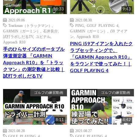
28:33
9:43
2021.09.06
2021.08.30
Trackman（トラックマン）
,
PING
,
GOLF PLAYING 4
,
GARMIN（ガーミン）
,
石井良介
,
GARMIN（ガーミン）
,
i59 アイア
試打ラボしだるTV
,
ユピテル
,
ン
,
Approach R10
Approach R10
PING i59アイアンを入れたク
手のひらサイズのポータブル
ラブセッティングで、
弾道測定器 「GARMIN
「GARMIN Approach R10」
Approach R10」を「トラッ
をラウンドで使ってみた！｜
クマン」の測定数値と比較｜
GOLF PLAYING 4
試打ラボしだるTV
ゴルフの練習動画
ゴルフの練習動画
8:11
8:42
2021.08.28
2021.08.27
GOLF PLAYING 4
,
GOLF PLAYING 4
,