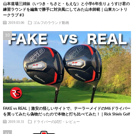
山本道場三姉妹（いつき・ちさと・もえな）と小学6年生りょうすけ君の
練習ラウンドを編集で勝手に対決風にしてみた山本師範｜山東カントリ
ークラブ #3
2019.03.06
ゴルフのラウンド動画
FAKE vs REAL｜激安の怪しいサイトで、テーラーメイドのM6ドライバー
を買ってみたら偽物だったので本物と打ち比べてみた！｜Rick Shiels Golf
2019.10.31
ドライバーの試打・レビュー