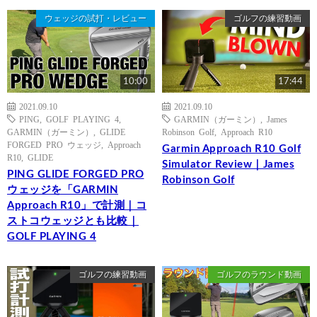
ウェッジの試打・レビュー
ゴルフの練習動画
10:00
17:44
2021.09.10
2021.09.10
PING
,
GOLF PLAYING 4
,
GARMIN（ガーミン）
,
James
GARMIN（ガーミン）
,
GLIDE
Robinson Golf
,
Approach R10
FORGED PRO ウェッジ
,
Approach
Garmin Approach R10 Golf
R10
,
GLIDE
Simulator Review｜James
PING GLIDE FORGED PRO
Robinson Golf
ウェッジを「GARMIN
Approach R10」で計測｜コ
ストコウェッジとも比較｜
GOLF PLAYING 4
ゴルフの練習動画
ゴルフのラウンド動画