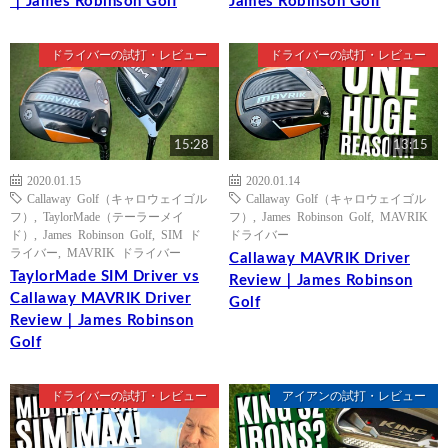
｜James Robinson Golf
James Robinson Golf
ドライバーの試打・レビュー
ドライバーの試打・レビュー
15:28
13:15
2020.01.15
2020.01.14
Callaway Golf（キャロウェイゴル
Callaway Golf（キャロウェイゴル
フ）
,
TaylorMade（テーラーメイ
フ）
,
James Robinson Golf
,
MAVRIK
ド）
,
James Robinson Golf
,
SIM ド
ドライバー
ライバー
,
MAVRIK ドライバー
Callaway MAVRIK Driver
TaylorMade SIM Driver vs
Review｜James Robinson
Callaway MAVRIK Driver
Golf
Review｜James Robinson
Golf
ドライバーの試打・レビュー
アイアンの試打・レビュー