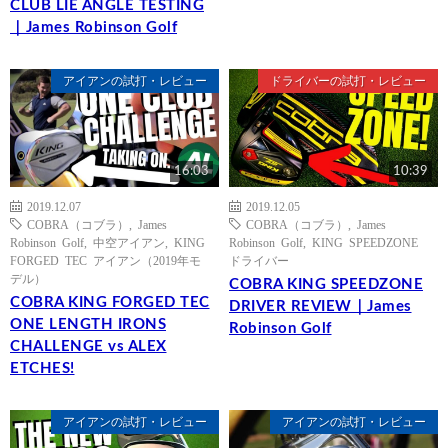
CLUB LIE ANGLE TESTING
｜James Robinson Golf
アイアンの試打・レビュー
ドライバーの試打・レビュー
16:03
10:39
2019.12.07
2019.12.05
COBRA（コブラ）
,
James
COBRA（コブラ）
,
James
Robinson Golf
,
中空アイアン
,
KING
Robinson Golf
,
KING SPEEDZONE
FORGED TEC アイアン（2019年モ
ドライバー
デル）
COBRA KING SPEEDZONE
COBRA KING FORGED TEC
DRIVER REVIEW｜James
ONE LENGTH IRONS
Robinson Golf
CHALLENGE vs ALEX
ETCHES!
アイアンの試打・レビュー
アイアンの試打・レビュー