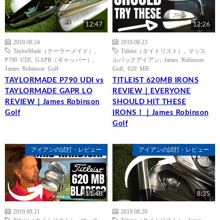
12:47
12:26
2019.08.24
2019.08.23
TaylorMade（テーラーメイド）
,
Titleist（タイトリスト）
,
マッス
P790 UDI
,
GAPR（ギャッパー）
,
ルバックアイアン
,
James Robinson
James Robinson Golf
Golf
,
620 MB
TAYLORMADE P790 UDI vs
TITLEIST 620MB IRONS
TAYLORMADE GAPR LO
REVIEW｜EVERYONE
REVIEW｜James Robinson
SHOULD HIT THESE
Golf
IRONS！｜James Robinson
Golf
アイアンの試打・レビュー
アイアンの試打・レビュー
11:48
8:35
2019.08.21
2019.08.20
Titleist（タイトリスト）
,
マッス
Titleist（タイトリスト）
,
James