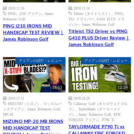
2019.11.20
2019.11.16
PING
,
i210 アイアン
,
James
Titleist（タイトリスト）
,
PING
,
Robinson Golf
TS2 ドライバー
,
G410 PLUS ドラ
イバー
,
James Robinson Golf
PING i210 IRONS MID
Titleist TS2 Driver vs PING
HANDICAP TEST REVIEW｜
G410 PLUS Driver Review｜
James Robinson Golf
James Robinson Golf
アイアンの試打・レビュー
アイアンの試打・レビュー
15:51
12:24
2019.11.11
2019.10.29
MIZUNO（ミズノ）
,
マッスルバ
Callaway Golf（キャロウェイゴル
ックアイアン
,
James Robinson Golf
,
フ）
,
TaylorMade（テーラーメイ
MP-20
ド）
,
James Robinson Golf
,
EPIC
FORGED アイアン
,
P790 Ti
MIZUNO MP-20 MB IRONS
TAYLORMADE P790 Ti vs
MID HANDICAP TEST
CALLAWAY EPIC FORGED