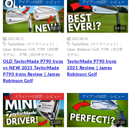
アイアンの試打・レビュー
アイアンの試打・レビュー
15:37
14:05
2021.08.12
2021.08.10
TaylorMade（テーラーメイド）
,
TaylorMade（テーラーメイド）
,
James Robinson Golf
,
P790（2019年
James Robinson Golf
,
P790（2021年
モデル）
,
P790（2021年モデル）
モデル）
OLD TaylorMade P790 Irons
TaylorMade P790 Irons
vs NEW 2021 TaylorMade
2021 Review｜James
P790 Irons Review｜James
Robinson Golf
Robinson Golf
ドライバーの試打・レビュー
アイアンの試打・レビュー
12:05
18:30