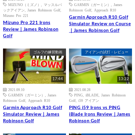
MIZUNO（ミズノ）
,
マッスルバ
GARMIN（ガーミン）
,
James
ックアイアン
,
James Robinson Golf
,
Robinson Golf
,
Approach R10
Mizuno Pro 221
Garmin Approach R10 Golf
Mizuno Pro 221 Irons
Simulator Review on Course
Review｜James Robinson
｜James Robinson Golf
Golf
ゴルフの練習動画
アイアンの試打・レビュー
17:44
13:22
2021.09.10
2021.08.28
GARMIN（ガーミン）
,
James
PING
,
iBLADE
,
James Robinson
Robinson Golf
,
Approach R10
Golf
,
i59 アイアン
Garmin Approach R10 Golf
PING i59 Irons vs PING
Simulator Review｜James
iBlade Irons Review｜James
Robinson Golf
Robinson Golf