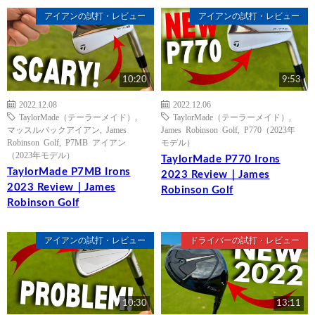
アイアンの試打・レビュー
アイアンの試打・レビュー
10:20
9:53
2022.12.08
2022.12.06
TaylorMade（テーラーメイド）
,
TaylorMade（テーラーメイド）
,
マッスルバックアイアン
,
James
James Robinson Golf
,
P770（2023年
Robinson Golf
,
P7MB アイアン
モデル）
（2023年モデル）
TaylorMade P770 Irons
TaylorMade P7MB Irons
2023 Review｜James
2023 Review｜James
Robinson Golf
Robinson Golf
アイアンの試打・レビュー
ドライバーの試打・レビュー
10:30
13:11