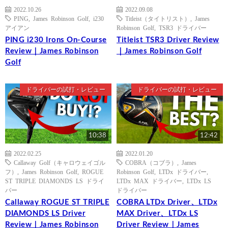
2022.10.26
2022.09.08
PING
,
James Robinson Golf
,
i230
Titleist（タイトリスト）
,
James
アイアン
Robinson Golf
,
TSR3 ドライバー
PING i230 Irons On-Course
Titleist TSR3 Driver Review
Review｜James Robinson
｜James Robinson Golf
Golf
ドライバーの試打・レビュー
ドライバーの試打・レビュー
10:38
12:42
2022.02.25
2022.01.20
Callaway Golf（キャロウェイゴル
COBRA（コブラ）
,
James
フ）
,
James Robinson Golf
,
ROGUE
Robinson Golf
,
LTDx ドライバー
,
ST TRIPLE DIAMONDS LS ドライ
LTDx MAX ドライバー
,
LTDx LS
バー
ドライバー
Callaway ROGUE ST TRIPLE
COBRA LTDx Driver、LTDx
DIAMONDS LS Driver
MAX Driver、LTDx LS
Review｜James Robinson
Driver Review｜James