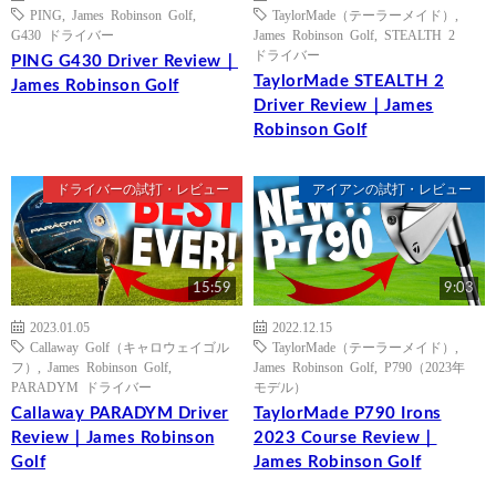
PING
,
James Robinson Golf
,
TaylorMade（テーラーメイド）
,
G430 ドライバー
James Robinson Golf
,
STEALTH 2
ドライバー
PING G430 Driver Review｜
TaylorMade STEALTH 2
James Robinson Golf
Driver Review｜James
Robinson Golf
ドライバーの試打・レビュー
アイアンの試打・レビュー
15:59
9:03
2023.01.05
2022.12.15
Callaway Golf（キャロウェイゴル
TaylorMade（テーラーメイド）
,
フ）
,
James Robinson Golf
,
James Robinson Golf
,
P790（2023年
PARADYM ドライバー
モデル）
Callaway PARADYM Driver
TaylorMade P790 Irons
Review｜James Robinson
2023 Course Review｜
Golf
James Robinson Golf