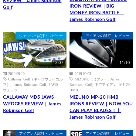
REVIEW｜James Robinson
IRON REVIEW｜BIG
Golf
MONEY IRON BATTLE｜
James Robinson Golf
ウェッジの試打・レビュー
アイアンの試打・レビュー
13:07
11:10
2019.09.10
2019.09.05
Callaway Golf（キャロウェイゴル
MIZUNO（ミズノ）
,
James
フ）
,
James Robinson Golf
,
JAWS
Robinson Golf
,
中空アイアン
,
MP-20
ウェッジ
HMB
CALLAWAY MD5 JAWS
MIZUNO MP-20 HMB
WEDGES REVIEW｜James
IRONS REVIEW｜NOW YOU
Robinson Golf
CAN PLAY BLADES！｜
James Robinson Golf
アイアンの試打・レビュー
アイアンの試打・レビュー