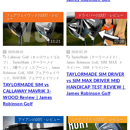
フェアウェイウッドの試打・レビ
ドライバーの試打・レビュー
ュー
11:21
10:08
2020.06.01
2020.05.29
Callaway Golf（キャロウェイゴル
TaylorMade（テーラーメイド）
,
フ）
,
TaylorMade（テーラーメイ
James Robinson Golf
,
SIM MAX ド
ド）
,
3番ウッド（スプーン）
,
James
ライバー
,
SIM ドライバー
Robinson Golf
,
SIM フェアウェイウ
TAYLORMADE SIM DRIVER
ッド
,
MAVRIK フェアウェイウッド
vs SIM MAX DRIVER MID
TAYLORMADE SIM vs
HANDICAP TEST REVIEW｜
CALLAWAY MAVRIK 3-
James Robinson Golf
WOOD Review｜James
Robinson Golf
アイアンの試打・レビュー
ユーティリティの試打・レビュー