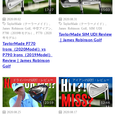
17:27
15:03
2020.09.02
2020.08.31
TaylorMade（テーラーメイド）
,
TaylorMade（テーラーメイド）
,
James Robinson Golf
,
中空アイアン
,
James Robinson Golf
,
SIM UDI
P790（2019年モデル）
,
P770（2020
TaylorMade SIM UDI Review
年モデル）
｜James Robinson Golf
TaylorMade P770
Irons（2020Model）vs
P790 Irons（2019Model）
Review｜James Robinson
Golf
ドライバーの試打・レビュー
アイアンの試打・レビュー
23:59
12:44
2020.08.25
2020.08.17