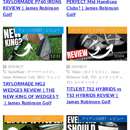
TAYLORMADE P760 IRONS
PERFECT Mid Handicap
REVIEW｜James Robinson
Clubs?｜James Robinson
Golf
Golf
ウェッジの試打・レビュー
ユーティリティの試打・レビュー
12:31
10:04
2019.08.27
2019.08.27
TaylorMade（テーラーメイド）
,
Titleist（タイトリスト）
,
James
James Robinson Golf
,
MG2 ウェッジ
Robinson Golf
,
TS2 ユーティリティ
,
TS3 ユーティリティ
TAYLORMADE MG2
TITLEIST TS2 HYBRIDS vs
WEDGES REVIEW｜THE
TS3 HYBRIDS REVIEW｜
NEW KING OF WEDGES？
James Robinson Golf
｜James Robinson Golf
ユーティリティの試打・レビュー
アイアンの試打・レビュー