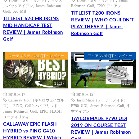
ルバックアイアン
,
James Robinson
Robinson Golf
,
T200 アイアン
Golf
,
620 MB
TITLEIST T200 IRONS
TITLEIST 620 MB IRONS
REVIEW｜WHO COULDN’T
MID HANDICAP TEST
PLAY THESE？｜James
REVIEW｜James Robinson
Robinson Golf
Golf
ユーティリティの試打・レビュー
アイアンの試打・レビュー
11:37
11:19
2019.08.17
2019.08.15
Callaway Golf（キャロウェイゴル
TaylorMade（テーラーメイド）
,
フ）
,
PING
,
G410 ハイブリッド
,
P790 UDI
,
James Robinson Golf
,
中
James Robinson Golf
,
EPIC FLASH
空アイアン
ユーティリティ
TAYLORMADE P790 UDI
CALLAWAY EPIC FLASH
2019 ON COURSE TEST
HYBRID vs PING G410
REVIEW｜James Robinson
HYBRID REVIEW｜Which