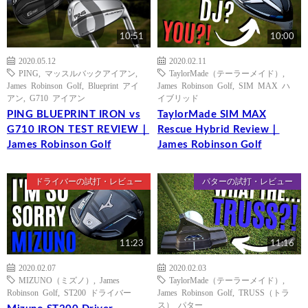
10:51
10:00
2020.05.12
2020.02.11
PING
,
マッスルバックアイアン
,
TaylorMade（テーラーメイド）
,
James Robinson Golf
,
Blueprint アイ
James Robinson Golf
,
SIM MAX ハ
アン
,
G710 アイアン
イブリッド
PING BLUEPRINT IRON vs
TaylorMade SIM MAX
G710 IRON TEST REVIEW｜
Rescue Hybrid Review｜
James Robinson Golf
James Robinson Golf
ドライバーの試打・レビュー
パターの試打・レビュー
11:23
11:16
2020.02.07
2020.02.03
MIZUNO（ミズノ）
,
James
TaylorMade（テーラーメイド）
,
Robinson Golf
,
ST200 ドライバー
James Robinson Golf
,
TRUSS（トラ
ス） パター