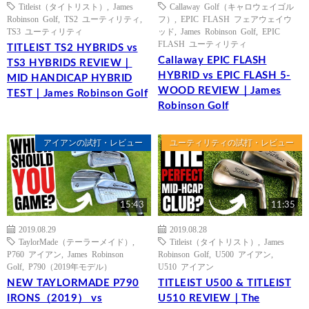
Titleist（タイトリスト）
,
James
Callaway Golf（キャロウェイゴル
Robinson Golf
,
TS2 ユーティリティ
,
フ）
,
EPIC FLASH フェアウェイウ
TS3 ユーティリティ
ッド
,
James Robinson Golf
,
EPIC
FLASH ユーティリティ
TITLEIST TS2 HYBRIDS vs
Callaway EPIC FLASH
TS3 HYBRIDS REVIEW｜
HYBRID vs EPIC FLASH 5-
MID HANDICAP HYBRID
WOOD REVIEW｜James
TEST｜James Robinson Golf
Robinson Golf
アイアンの試打・レビュー
ユーティリティの試打・レビュー
15:43
11:35
2019.08.29
2019.08.28
TaylorMade（テーラーメイド）
,
Titleist（タイトリスト）
,
James
P760 アイアン
,
James Robinson
Robinson Golf
,
U500 アイアン
,
Golf
,
P790（2019年モデル）
U510 アイアン
NEW TAYLORMADE P790
TITLEIST U500 & TITLEIST
IRONS（2019） vs
U510 REVIEW｜The