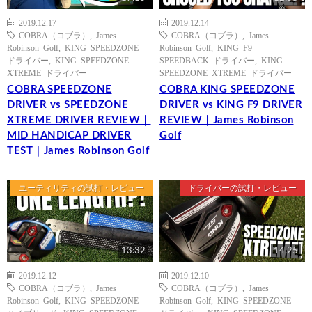
2019.12.17
2019.12.14
COBRA（コブラ）
,
James
COBRA（コブラ）
,
James
Robinson Golf
,
KING SPEEDZONE
Robinson Golf
,
KING F9
ドライバー
,
KING SPEEDZONE
SPEEDBACK ドライバー
,
KING
XTREME ドライバー
SPEEDZONE XTREME ドライバー
COBRA SPEEDZONE
COBRA KING SPEEDZONE
DRIVER vs SPEEDZONE
DRIVER vs KING F9 DRIVER
XTREME DRIVER REVIEW｜
REVIEW｜James Robinson
MID HANDICAP DRIVER
Golf
TEST｜James Robinson Golf
ユーティリティの試打・レビュー
ドライバーの試打・レビュー
13:32
14:25
2019.12.12
2019.12.10
COBRA（コブラ）
,
James
COBRA（コブラ）
,
James
Robinson Golf
,
KING SPEEDZONE
Robinson Golf
,
KING SPEEDZONE