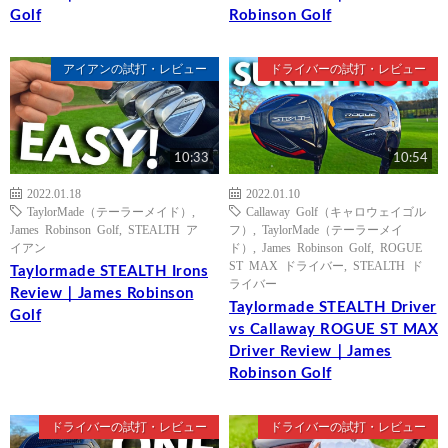
Golf
Robinson Golf
アイアンの試打・レビュー
ドライバーの試打・レビュー
10:33
10:54
2022.01.18
2022.01.10
TaylorMade（テーラーメイド）
,
Callaway Golf（キャロウェイゴル
James Robinson Golf
,
STEALTH ア
フ）
,
TaylorMade（テーラーメイ
イアン
ド）
,
James Robinson Golf
,
ROGUE
ST MAX ドライバー
,
STEALTH ド
Taylormade STEALTH Irons
ライバー
Review｜James Robinson
Taylormade STEALTH Driver
Golf
vs Callaway ROGUE ST MAX
Driver Review｜James
Robinson Golf
ドライバーの試打・レビュー
ドライバーの試打・レビュー