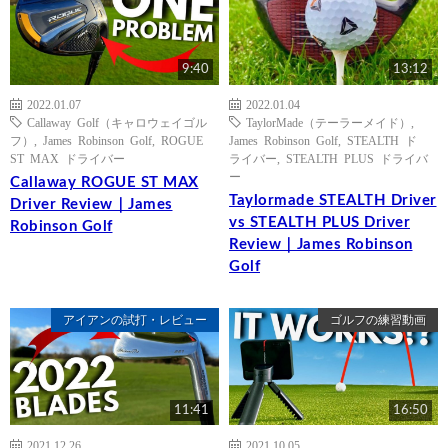
9:40
13:12
2022.01.07
2022.01.04
Callaway Golf（キャロウェイゴル
TaylorMade（テーラーメイド）
,
フ）
,
James Robinson Golf
,
ROGUE
James Robinson Golf
,
STEALTH ド
ST MAX ドライバー
ライバー
,
STEALTH PLUS ドライバ
ー
Callaway ROGUE ST MAX
Taylormade STEALTH Driver
Driver Review｜James
vs STEALTH PLUS Driver
Robinson Golf
Review｜James Robinson
Golf
アイアンの試打・レビュー
ゴルフの練習動画
11:41
16:50
2021.12.26
2021.10.05