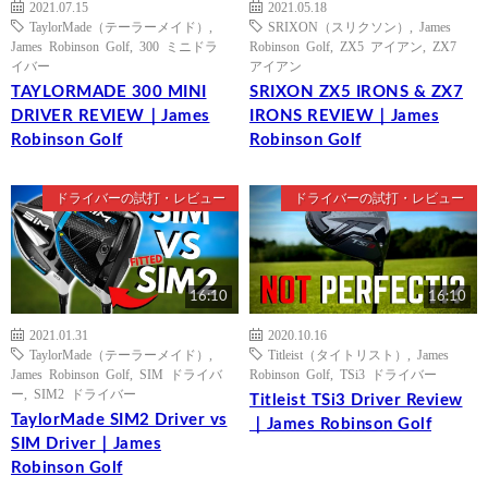
2021.07.15
2021.05.18
TaylorMade（テーラーメイド）
,
SRIXON（スリクソン）
,
James
James Robinson Golf
,
300 ミニドラ
Robinson Golf
,
ZX5 アイアン
,
ZX7
イバー
アイアン
TAYLORMADE 300 MINI
SRIXON ZX5 IRONS & ZX7
DRIVER REVIEW｜James
IRONS REVIEW｜James
Robinson Golf
Robinson Golf
ドライバーの試打・レビュー
ドライバーの試打・レビュー
16:10
16:10
2021.01.31
2020.10.16
TaylorMade（テーラーメイド）
,
Titleist（タイトリスト）
,
James
James Robinson Golf
,
SIM ドライバ
Robinson Golf
,
TSi3 ドライバー
ー
,
SIM2 ドライバー
Titleist TSi3 Driver Review
TaylorMade SIM2 Driver vs
｜James Robinson Golf
SIM Driver｜James
Robinson Golf