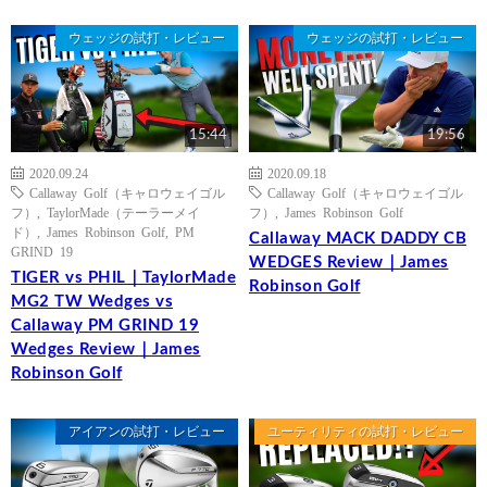
ウェッジの試打・レビュー
ウェッジの試打・レビュー
15:44
19:56
2020.09.24
2020.09.18
Callaway Golf（キャロウェイゴル
Callaway Golf（キャロウェイゴル
フ）
,
TaylorMade（テーラーメイ
フ）
,
James Robinson Golf
ド）
,
James Robinson Golf
,
PM
Callaway MACK DADDY CB
GRIND 19
WEDGES Review｜James
TIGER vs PHIL｜TaylorMade
Robinson Golf
MG2 TW Wedges vs
Callaway PM GRIND 19
Wedges Review｜James
Robinson Golf
アイアンの試打・レビュー
ユーティリティの試打・レビュー