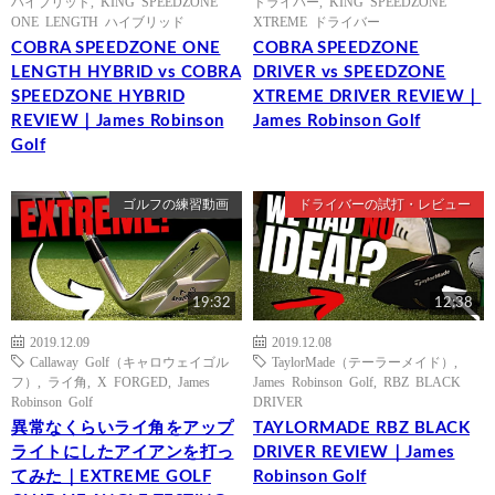
ハイブリッド
,
KING SPEEDZONE
ドライバー
,
KING SPEEDZONE
ONE LENGTH ハイブリッド
XTREME ドライバー
COBRA SPEEDZONE ONE
COBRA SPEEDZONE
LENGTH HYBRID vs COBRA
DRIVER vs SPEEDZONE
SPEEDZONE HYBRID
XTREME DRIVER REVIEW｜
REVIEW｜James Robinson
James Robinson Golf
Golf
ゴルフの練習動画
ドライバーの試打・レビュー
19:32
12:38
2019.12.09
2019.12.08
Callaway Golf（キャロウェイゴル
TaylorMade（テーラーメイド）
,
フ）
,
ライ角
,
X FORGED
,
James
James Robinson Golf
,
RBZ BLACK
Robinson Golf
DRIVER
異常なくらいライ角をアップ
TAYLORMADE RBZ BLACK
ライトにしたアイアンを打っ
DRIVER REVIEW｜James
てみた｜EXTREME GOLF
Robinson Golf