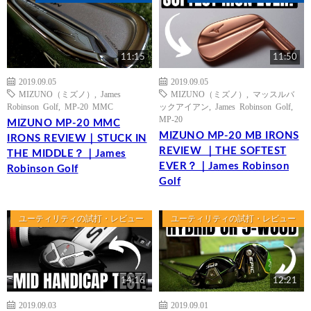
11:15
11:50
2019.09.05
2019.09.05
MIZUNO（ミズノ）
,
James
MIZUNO（ミズノ）
,
マッスルバ
Robinson Golf
,
MP-20 MMC
ックアイアン
,
James Robinson Golf
,
MP-20
MIZUNO MP-20 MMC
MIZUNO MP-20 MB IRONS
IRONS REVIEW｜STUCK IN
REVIEW ｜THE SOFTEST
THE MIDDLE？｜James
EVER？｜James Robinson
Robinson Golf
Golf
ユーティリティの試打・レビュー
ユーティリティの試打・レビュー
14:16
12:21
2019.09.03
2019.09.01