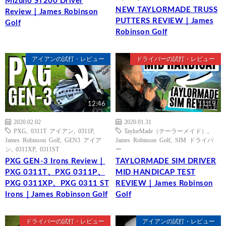
Mizuno ST200 Driver
NEW TAYLORMADE TRUSS
Review｜James Robinson
PUTTERS REVIEW｜James
Golf
Robinson Golf
アイアンの試打・レビュー
ドライバーの試打・レビュー
12:46
11:19
2020.02.02
2020.01.31
PXG
,
0311T アイアン
,
0311P
,
TaylorMade（テーラーメイド）
,
James Robinson Golf
,
GEN3 アイア
James Robinson Golf
,
SIM ドライバ
ン
,
0311XP
,
0311ST
ー
PXG GEN-3 Irons Review｜
TAYLORMADE SIM DRIVER
PXG 0311T、PXG 0311P、
MID HANDICAP TEST
PXG 0311XP、PXG 0311 ST
REVIEW｜James Robinson
Irons｜James Robinson Golf
Golf
ドライバーの試打・レビュー
アイアンの試打・レビュー