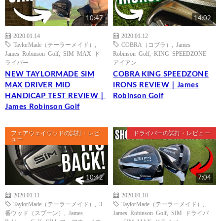
10:47
14:02
2020.01.14
2020.01.12
TaylorMade（テーラーメイド）
,
COBRA（コブラ）
,
James
James Robinson Golf
,
SIM MAX ド
Robinson Golf
,
KING SPEEDZONE
ライバー
アイアン
NEW TAYLORMADE SIM
COBRA KING SPEEDZONE
MAX DRIVER MID
IRONS REVIEW｜James
HANDICAP TEST REVIEW｜
Robinson Golf
James Robinson Golf
フェアウェイウッドの試打・レビ
ドライバーの試打・レビュー
ュー
10:42
7:04
2020.01.11
2020.01.10
TaylorMade（テーラーメイド）
,
3
TaylorMade（テーラーメイド）
,
番ウッド（スプーン）
,
James
James Robinson Golf
,
SIM ドライバ