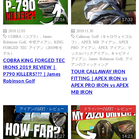
12:16
17:33
2019.12.03
2019.11.30
COBRA（コブラ）
,
James
Callaway Golf（キャロウェイゴル
Robinson Golf
,
中空アイアン
,
KING
フ）
,
APEX MB アイアン
,
APEX
FORGED TEC アイアン（2019年モ
PRO アイアン
,
APEX アイアン
,
マ
デル）
ッスルバックアイアン
,
キャビティ
アイアン
,
James Robinson Golf
,
アイ
COBRA KING FORGED TEC
アンのフィッティング
IRONS 2019 REVIEW｜
TOUR CALLAWAY IRON
P790 KILLERS???｜James
FITTING｜APEX IRON vs
Robinson Golf
APEX PRO IRON vs APEX
MB IRON
アイアンの試打・レビュー
ドライバーの試打・レビュー
17:27
14:23