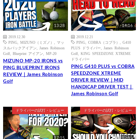
13:28
14:16
2019.12.30
2019.12.21
PING
,
MIZUNO（ミズノ）
,
マッ
PING
,
COBRA（コブラ）
,
G410
スルバックアイアン
,
James Robinson
PLUS ドライバー
,
James Robinson
Golf
,
Blueprint アイアン
,
MP-20
Golf
,
KING SPEEDZONE XTREME
ドライバー
MIZUNO MP-20 IRONS vs
PING G410 PLUS vs COBRA
PING BLUEPRINT IRONS
SPEEDZONE XTREME
REVIEW｜James Robinson
DRIVER REVIEW｜MID
Golf
HANDICAP DRIVER TEST｜
James Robinson Golf
ドライバーの試打・レビュー
ドライバーの試打・レビュー
17:15
12:55