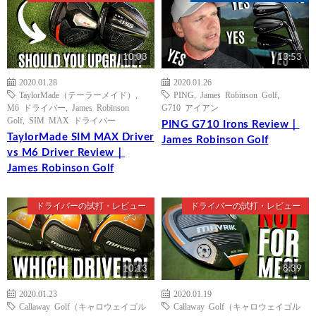
10:03
13:53
2020.01.28
2020.01.26
TaylorMade（テーラーメイド）
,
PING
,
James Robinson Golf
,
M6 ドライバー
,
James Robinson
G710 アイアン
Golf
,
SIM MAX ドライバー
PING G710 Irons Review｜
TaylorMade SIM MAX Driver
James Robinson Golf
vs M6 Driver Review｜
James Robinson Golf
ドライバーの試打・レビュー
ドライバーの試打・レビュー
10:13
8:39
2020.01.23
2020.01.19
Callaway Golf（キャロウェイゴル
Callaway Golf（キャロウェイゴル