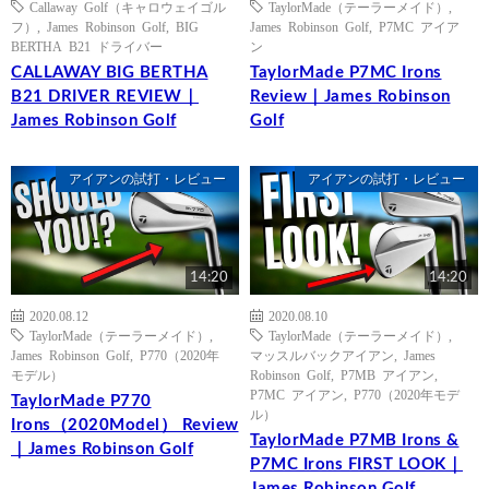
Callaway Golf（キャロウェイゴル
TaylorMade（テーラーメイド）
,
フ）
,
James Robinson Golf
,
BIG
James Robinson Golf
,
P7MC アイア
BERTHA B21 ドライバー
ン
CALLAWAY BIG BERTHA
TaylorMade P7MC Irons
B21 DRIVER REVIEW｜
Review｜James Robinson
James Robinson Golf
Golf
アイアンの試打・レビュー
アイアンの試打・レビュー
14:20
14:20
2020.08.12
2020.08.10
TaylorMade（テーラーメイド）
,
TaylorMade（テーラーメイド）
,
James Robinson Golf
,
P770（2020年
マッスルバックアイアン
,
James
モデル）
Robinson Golf
,
P7MB アイアン
,
P7MC アイアン
,
P770（2020年モデ
TaylorMade P770
ル）
Irons（2020Model） Review
TaylorMade P7MB Irons &
｜James Robinson Golf
P7MC Irons FIRST LOOK｜
James Robinson Golf