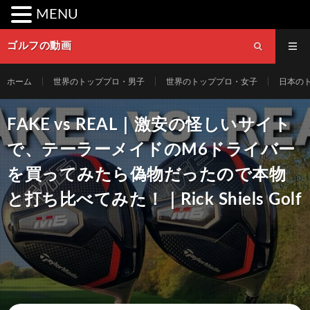
MENU
ゴルフの動画
ホーム
世界のトッププロ・男子
世界のトッププロ・女子
日本の
FAKE vs REAL｜激安の怪しいサイト
で、テーラーメイドのM6ドライバー
を買ってみたら偽物だったので本物
と打ち比べてみた！｜Rick Shiels Golf