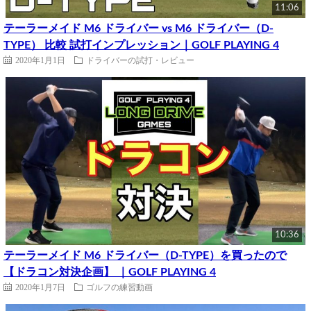
11:06
テーラーメイド M6 ドライバー vs M6 ドライバー（D-
TYPE） 比較 試打インプレッション｜GOLF PLAYING 4
2020年1月1日
ドライバーの試打・レビュー
10:36
テーラーメイド M6 ドライバー（D-TYPE）を買ったので
【ドラコン対決企画】 ｜GOLF PLAYING 4
2020年1月7日
ゴルフの練習動画