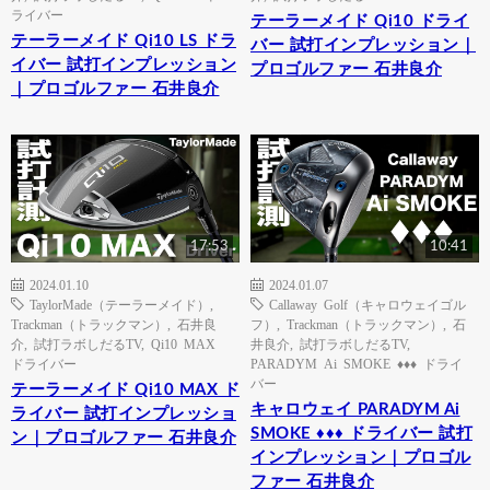
ライバー
テーラーメイド Qi10 ドライ
テーラーメイド Qi10 LS ドラ
バー 試打インプレッション｜
イバー 試打インプレッション
プロゴルファー 石井良介
｜プロゴルファー 石井良介
17:53
10:41
2024.01.10
2024.01.07
TaylorMade（テーラーメイド）
,
Callaway Golf（キャロウェイゴル
Trackman（トラックマン）
,
石井良
フ）
,
Trackman（トラックマン）
,
石
介
,
試打ラボしだるTV
,
Qi10 MAX
井良介
,
試打ラボしだるTV
,
ドライバー
PARADYM Ai SMOKE ♦♦♦ ドライ
バー
テーラーメイド Qi10 MAX ド
キャロウェイ PARADYM Ai
ライバー 試打インプレッショ
SMOKE ♦♦♦ ドライバー 試打
ン｜プロゴルファー 石井良介
インプレッション｜プロゴル
ファー 石井良介