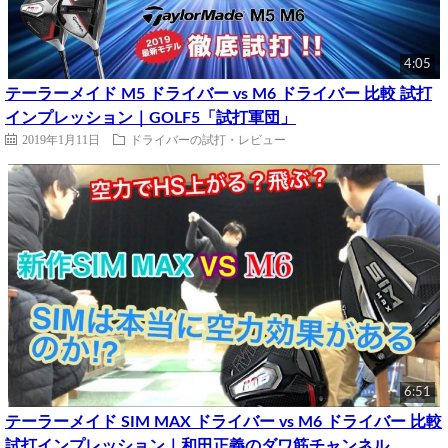
4:05
テーラーメイド M5 ドライバー vs M6 ドライバー 比較 試打
インプレッション｜GOLF5「試打軍団」
2019年1月11日
ドライバーの試打・レビュー
6:51
テーラーメイド SIM MAX ドライバー vs M6 ドライバー 比較
試打インプレッション｜和田正義のダワ筋チャンネル