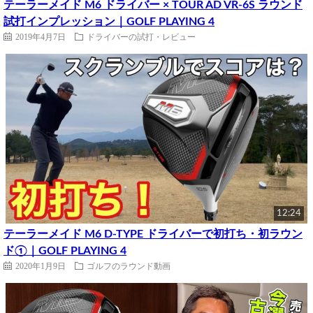
テーラーメイド M6 ドライバー × TOUR AD VR-6S ラウンド
試打インプレッション｜GOLF PLAYING 4
2019年4月7日
ドライバーの試打・レビュー
12:24
テーラーメイド M6 D-TYPE ドライバーで初打ち・初ラウン
ド①｜GOLF PLAYING 4
2020年1月9日
ゴルフのラウンド動画