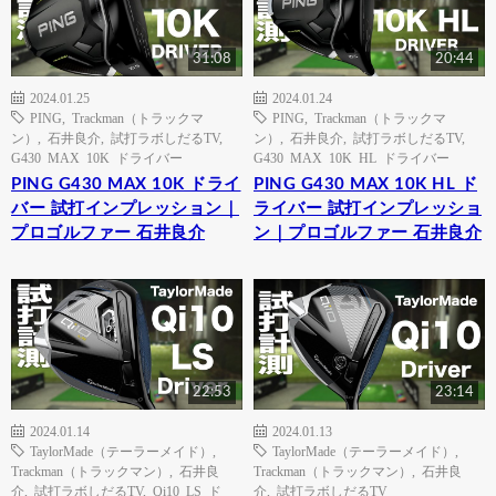
31:08
20:44
2024.01.25
2024.01.24
PING
,
Trackman（トラックマ
PING
,
Trackman（トラックマ
ン）
,
石井良介
,
試打ラボしだるTV
,
ン）
,
石井良介
,
試打ラボしだるTV
,
G430 MAX 10K ドライバー
G430 MAX 10K HL ドライバー
PING G430 MAX 10K ドライ
PING G430 MAX 10K HL ド
バー 試打インプレッション｜
ライバー 試打インプレッショ
プロゴルファー 石井良介
ン｜プロゴルファー 石井良介
22:53
23:14
2024.01.14
2024.01.13
TaylorMade（テーラーメイド）
,
TaylorMade（テーラーメイド）
,
Trackman（トラックマン）
,
石井良
Trackman（トラックマン）
,
石井良
介
,
試打ラボしだるTV
,
Qi10 LS ド
介
,
試打ラボしだるTV