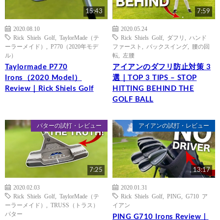
15:43
7:59
2020.08.10
2020.05.24
Rick Shiels Golf
,
TaylorMade（テ
Rick Shiels Golf
,
ダフリ
,
ハンド
ーラーメイド）
,
P770（2020年モデ
ファースト
,
バックスイング
,
腰の回
ル）
転
,
左腰
Taylormade P770
アイアンのダフリ防止対策 3
Irons（2020 Model）
選｜TOP 3 TIPS – STOP
Review｜Rick Shiels Golf
HITTING BEHIND THE
GOLF BALL
パターの試打・レビュー
アイアンの試打・レビュー
7:25
13:17
2020.02.03
2020.01.31
Rick Shiels Golf
,
TaylorMade（テ
Rick Shiels Golf
,
PING
,
G710 ア
ーラーメイド）
,
TRUSS（トラス）
イアン
パター
PING G710 Irons Review｜