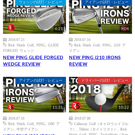
ウェッジの試打・レビュー
アイアンの試打・レビュー
6:21
9:04
2018.07.23
2018.07.16
Rick Shiels Golf
,
PING
,
GLIDE
Rick Shiels Golf
,
PING
,
i210 ア
FORGED ウェッジ
イアン
NEW PING GLIDE FORGED
NEW PING i210 IRONS
WEDGE REVIEW
REVIEW
アイアンの試打・レビュー
ドライバーの試打・レビュー
11:31
10:22
2018.07.16
2018.07.08
Rick Shiels Golf
,
PING
,
i500 ア
Callaway Golf（キャロウェイゴル
イアン
,
中空アイアン
フ）
,
Titleist（タイトリスト）
,
Rick
Shiels Golf
,
PING
,
TaylorMade（テー