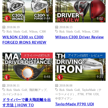
9:44
8:02
2018.06.19
2018.06.13
Rick Shiels Golf
,
Wilson
,
C300
Rick Shiels Golf
,
Wilson
,
C300
WILSON C300 vs C300
Wilson C300 Driver Review
FORGED IRONS REVIEW
ドライバーの打ち方
アイアンの試打・レビュー
8:48
9:31
2018.06.11
2018.06.08
Rick Shiels Golf
,
飛距離アップ
,
Rick Shiels Golf
,
TaylorMade（テ
スパインチルト
ーラーメイド）
,
P790
,
P790 UDI
,
中空アイアン
ドライバーで最大飛距離を出
TaylorMade P790 UDI
す方法｜HOW TO