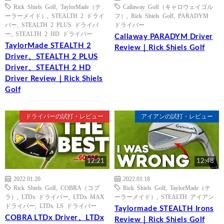
Rick Shiels Golf
,
TaylorMade（テ
Callaway Golf（キャロウェイゴル
ーラーメイド）
,
STEALTH 2 ドライ
フ）
,
Rick Shiels Golf
,
PARADYM
バー
,
STEALTH 2 PLUS ドライバ
ドライバー
ー
,
STEALTH 2 HD ドライバー
Callaway PARADYM Driver
TaylorMade STEALTH 2
Review｜Rick Shiels Golf
Driver、STEALTH 2 PLUS
Driver、STEALTH 2 HD
Driver Review｜Rick Shiels
Golf
ドライバーの試打・レビュー
アイアンの試打・レビュー
12:21
12:48
2022.01.20
2022.01.18
Rick Shiels Golf
,
COBRA（コブ
Rick Shiels Golf
,
TaylorMade（テ
ラ）
,
LTDx ドライバー
,
LTDx MAX
ーラーメイド）
,
STEALTH アイアン
ドライバー
,
LTDx LS ドライバー
Taylormade STEALTH Irons
COBRA LTDx Driver、LTDx
Review｜Rick Shiels Golf