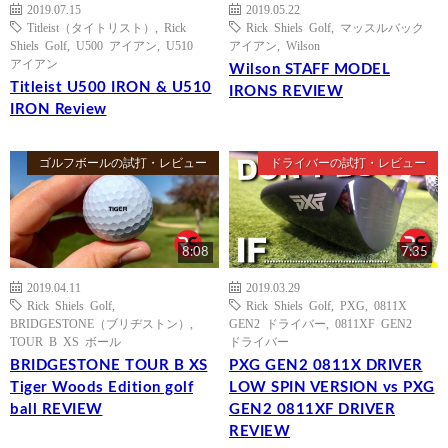
2019.07.15
2019.05.22
Titleist（タイトリスト）
,
Rick
Rick Shiels Golf
,
マッスルバック
Shiels Golf
,
U500 アイアン
,
U510
アイアン
,
Wilson
アイアン
Wilson STAFF MODEL
Titleist U500 IRON & U510
IRONS REVIEW
IRON Review
ゴルフボールの試打・レビュー
ドライバーの試打・レビュー
8:08
7:35
2019.04.11
2019.03.29
Rick Shiels Golf
,
Rick Shiels Golf
,
PXG
,
0811X
BRIDGESTONE（ブリヂストン）
,
GEN2 ドライバー
,
0811XF GEN2
TOUR B XS ボール
ドライバー
BRIDGESTONE TOUR B XS
PXG GEN2 0811X DRIVER
Tiger Woods Edition golf
LOW SPIN VERSION vs PXG
ball REVIEW
GEN2 0811XF DRIVER
REVIEW