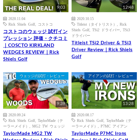
9:03
12:48
2020.11.04
2020.10.15
Rick Shiels Golf
,
コストコ
Titleist（タイトリスト）
,
Rick
Shiels Golf
,
TSi2 ドライバー
,
TSi3
コストコのウェッジ 試打イン
ドライバー
プレッション 評価・クチコミ
Titleist TSi2 Driver & TSi3
｜COSCTO KIRKLAND
Driver Review｜Rick Shiels
WEDGES REVIEW｜Rick
Golf
Shiels Golf
ウェッジの試打・レビュー
アイアンの試打・レビュー
9:39
13:28
2020.09.24
2020.08.17
Rick Shiels Golf
,
TaylorMade（テ
Rick Shiels Golf
,
TaylorMade（テ
ーラーメイド）
,
MG2 TW ウェッジ
ーラーメイド）
,
P7MC アイアン
TaylorMade MG2 TW
TaylorMade P7MC Irons