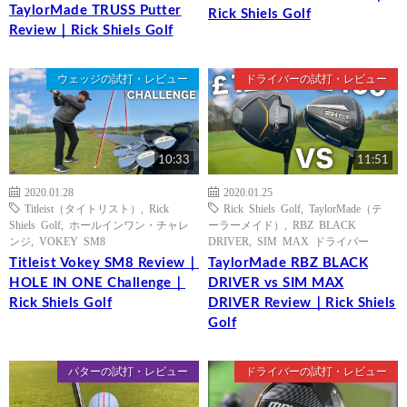
TaylorMade TRUSS Putter
Rick Shiels Golf
Review｜Rick Shiels Golf
ウェッジの試打・レビュー
ドライバーの試打・レビュー
10:33
11:51
2020.01.28
2020.01.25
Titleist（タイトリスト）
,
Rick
Rick Shiels Golf
,
TaylorMade（テ
Shiels Golf
,
ホールインワン・チャレ
ーラーメイド）
,
RBZ BLACK
ンジ
,
VOKEY SM8
DRIVER
,
SIM MAX ドライバー
Titleist Vokey SM8 Review｜
TaylorMade RBZ BLACK
HOLE IN ONE Challenge｜
DRIVER vs SIM MAX
Rick Shiels Golf
DRIVER Review｜Rick Shiels
Golf
パターの試打・レビュー
ドライバーの試打・レビュー