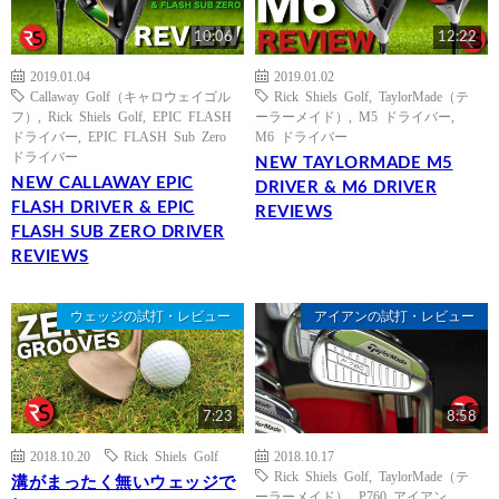
10:06
12:22
2019.01.04
2019.01.02
Callaway Golf（キャロウェイゴル
Rick Shiels Golf
,
TaylorMade（テ
フ）
,
Rick Shiels Golf
,
EPIC FLASH
ーラーメイド）
,
M5 ドライバー
,
ドライバー
,
EPIC FLASH Sub Zero
M6 ドライバー
ドライバー
NEW TAYLORMADE M5
NEW CALLAWAY EPIC
DRIVER & M6 DRIVER
FLASH DRIVER & EPIC
REVIEWS
FLASH SUB ZERO DRIVER
REVIEWS
ウェッジの試打・レビュー
アイアンの試打・レビュー
7:23
8:58
2018.10.20
Rick Shiels Golf
2018.10.17
Rick Shiels Golf
,
TaylorMade（テ
溝がまったく無いウェッジで
ーラーメイド）
,
P760 アイアン