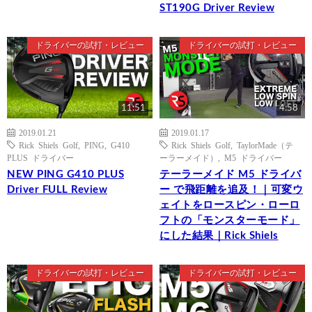
ST190G Driver Review
ドライバーの試打・レビュー
ドライバーの試打・レビュー
11:51
4:58
2019.01.21
2019.01.17
Rick Shiels Golf
,
PING
,
G410
Rick Shiels Golf
,
TaylorMade（テ
PLUS ドライバー
ーラーメイド）
,
M5 ドライバー
NEW PING G410 PLUS
テーラーメイド M5 ドライバ
Driver FULL Review
ー で飛距離を追及！｜可変ウ
ェイトをロースピン・ローロ
フトの「モンスターモード」
にした結果｜Rick Shiels
ドライバーの試打・レビュー
ドライバーの試打・レビュー