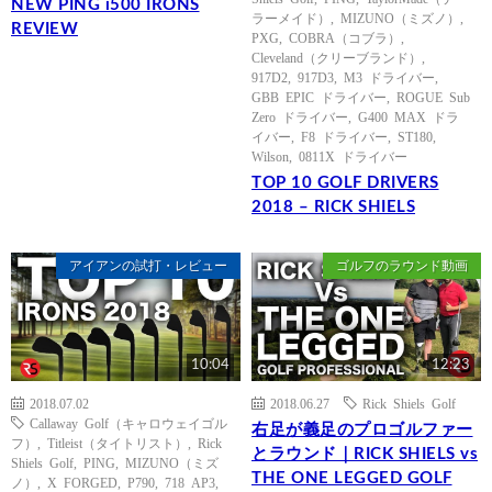
NEW PING i500 IRONS
ラーメイド）
,
MIZUNO（ミズノ）
,
REVIEW
PXG
,
COBRA（コブラ）
,
Cleveland（クリーブランド）
,
917D2
,
917D3
,
M3 ドライバー
,
GBB EPIC ドライバー
,
ROGUE Sub
Zero ドライバー
,
G400 MAX ドラ
イバー
,
F8 ドライバー
,
ST180
,
Wilson
,
0811X ドライバー
TOP 10 GOLF DRIVERS
2018 – RICK SHIELS
アイアンの試打・レビュー
ゴルフのラウンド動画
10:04
12:23
2018.07.02
2018.06.27
Rick Shiels Golf
Callaway Golf（キャロウェイゴル
右足が義足のプロゴルファー
フ）
,
Titleist（タイトリスト）
,
Rick
とラウンド｜RICK SHIELS vs
Shiels Golf
,
PING
,
MIZUNO（ミズ
THE ONE LEGGED GOLF
ノ）
,
X FORGED
,
P790
,
718 AP3
,