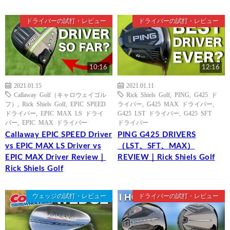
ドライバーの試打・レビュー
ドライバーの試打・レビュー
10:16
12:16
2021.01.15
2021.01.11
Callaway Golf（キャロウェイゴル
Rick Shiels Golf
,
PING
,
G425 ド
フ）
,
Rick Shiels Golf
,
EPIC SPEED
ライバー
,
G425 MAX ドライバー
,
ドライバー
,
EPIC MAX LS ドライ
G425 LST ドライバー
,
G425 SFT
バー
,
EPIC MAX ドライバー
ドライバー
Callaway EPIC SPEED Driver
PING G425 DRIVERS
vs EPIC MAX LS Driver vs
（LST、SFT、MAX）
EPIC MAX Driver Review｜
REVIEW｜Rick Shiels Golf
Rick Shiels Golf
ウェッジの試打・レビュー
ドライバーの試打・レビュー