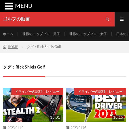
MENU
ゴルフの動画
ホーム
世界のトッププロ・男子
世界のトッププロ・女子
日本の
HOME
タグ：Rick Shiels Golf
タグ：Rick Shiels Golf
ドライバーの試打・レビュー
ドライバーの試打・レビュー
13:01
15:15
2023.01.10
2023.01.05