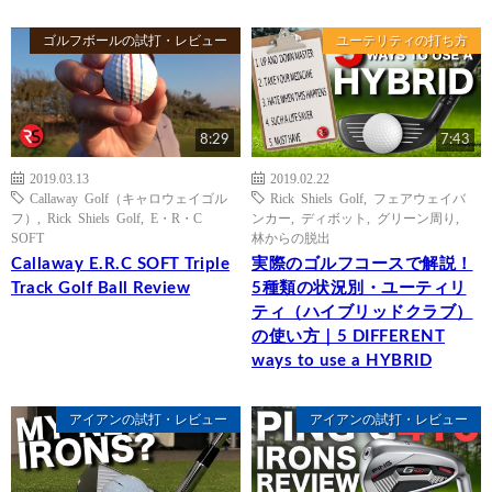
ゴルフボールの試打・レビュー
ユーテリティの打ち方
8:29
7:43
2019.03.13
2019.02.22
Callaway Golf（キャロウェイゴル
Rick Shiels Golf
,
フェアウェイバ
フ）
,
Rick Shiels Golf
,
E・R・C
ンカー
,
ディボット
,
グリーン周り
,
SOFT
林からの脱出
Callaway E.R.C SOFT Triple
実際のゴルフコースで解説！
Track Golf Ball Review
5種類の状況別・ユーティリ
ティ（ハイブリッドクラブ）
の使い方｜5 DIFFERENT
ways to use a HYBRID
アイアンの試打・レビュー
アイアンの試打・レビュー