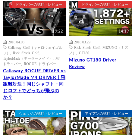
ドライバーの試打・レビュー
ドライバーの試打・レビュー
9:22
14:19
2018.04.03
2018.03.29
Callaway Golf（キャロウェイゴル
Rick Shiels Golf
,
MIZUNO（ミズ
フ）
,
Rick Shiels Golf
,
ノ）
,
GT180
TaylorMade（テーラーメイド）
,
M4
Mizuno GT180 Driver
ドライバー
,
ROGUE ドライバー
Review
Callaway ROGUE DRIVER vs
TaylorMade M4 DRIVER｜飛
距離対決！同じシャフト・同
じロフトでどっちが飛ぶの
か？
ウェッジの試打・レビュー
アイアンの試打・レビュー