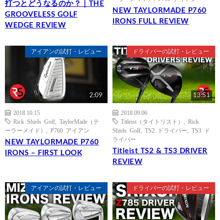
打つとどうなるのか？｜THE
NEW TAYLORMADE P760
GROOVELESS GOLF
IRONS FULL REVIEW
WEDGE REVIEW
アイアンの試打・レビュー
ドライバーの試打・レビュー
2:09
13:51
2018.10.15
2018.09.06
Rick Shiels Golf
,
TaylorMade（テ
Titleist（タイトリスト）
,
Rick
ーラーメイド）
,
P760 アイアン
Shiels Golf
,
TS2 ドライバー
,
TS3 ド
ライバー
NEW TAYLORMADE P760
Titleist TS2 & TS3 DRIVER
IRONS – FIRST LOOK
REVIEW
アイアンの試打・レビュー
ドライバーの試打・レビュー