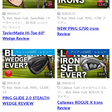
9:29
13:43
2018.03.27
2018.03.22
Rick Shiels Golf
,
TaylorMade（テ
Rick Shiels Golf
,
PING
,
G700 ア
ーラーメイド）
,
HI-TOE（ハイト
イアン
ウ）ウェッジ
NEW PING G700 irons
TaylorMade Hi-Toe 60°
Review
Wedge Review
ウェッジの試打・レビュー
アイアンの試打・レビュー
7:58
16:47
2018.03.20
2018.03.14
Rick Shiels Golf
,
PING
,
GLIDE
Callaway Golf（キャロウェイゴル
2.0
フ）
,
Rick Shiels Golf
,
ROGUE X
アイアン
PING GLIDE 2.0 STEALTH
Callaway ROGUE X Irons
WEDGE REVIEW
Review