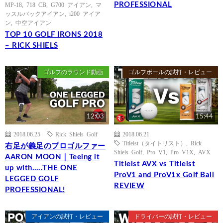
PROFESSIONAL
MP-18
,
718 CB
,
G700 アイアン
,
マ
ッスルバックアイアン
,
i200 アイア
ン
,
中空アイアン
TOP 10 GOLF IRONS 2018
– RICK SHIELS
ゴルフのラウンド動画
ゴルフボールの試打・レビュー
12:03
15:44
2018.06.25
Rick Shiels Golf
2018.06.21
Titleist（タイトリスト）
,
Rick
右足が義足のプロゴルファー
Shiels Golf
,
Pro V1
,
Pro V1X
,
AVX
AARON MOON｜Teeing it
Titleist AVX vs Titleist
up with…..THE ONE
ProV1 and ProV1x Golf Ball
LEGGED GOLF
REVIEW
PROFESSIONAL!
アイアンの試打・レビュー
ドライバーの試打・レビュー