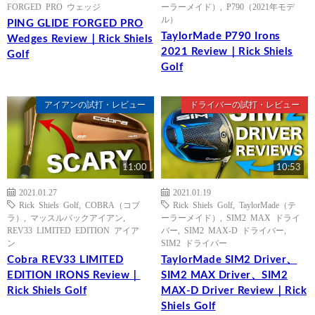
FORGED PRO ウェッジ
ーラーメイド）
,
P790（2021年モデ
ル）
PING GLIDE FORGED PRO
TaylorMade P790 Irons
Wedges Review｜Rick Shiels
2021 Review｜Rick Shiels
Golf
Golf
アイアンの試打・レビュー
ドライバーの試打・レビュー
11:00
10:53
2021.01.27
2021.01.19
Rick Shiels Golf
,
COBRA（コブ
Rick Shiels Golf
,
TaylorMade（テ
ラ）
,
マッスルバックアイアン
,
ーラーメイド）
,
SIM2 MAX ドライ
REV33 LIMITED EDITION アイア
バー
,
SIM2 MAX-D ドライバー
,
ン
SIM2 ドライバー
Cobra REV33 LIMITED
TaylorMade SIM2 Driver、
EDITION IRONS Review｜
SIM2 MAX Driver、SIM2
Rick Shiels Golf
MAX-D Driver Review｜Rick
Shiels Golf