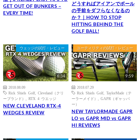
どうすればアイアンでボール
GET OUT OF BUNKERS –
の手前をダフらなくなるの
EVERY TIME!
か？｜HOW TO STOP
HITTING BEHIND THE
GOLF BALL!
ウェッジの試打・レビュー
ユーティリティの試打・レビュー
6:34
9:59
2018.08.09
2018.07.29
Rick Shiels Golf
,
Cleveland（クリ
Rick Shiels Golf
,
TaylorMade（テ
ーブランド）
,
RTX 4 ウエッジ
ーラーメイド）
,
GAPR（ギャッパ
ー）
NEW CLEVELAND RTX-4
NEW TAYLORMADE GAPR
WEDGES REVIEW
LO vs GAPR MID vs GAPR
HI REVIEWS