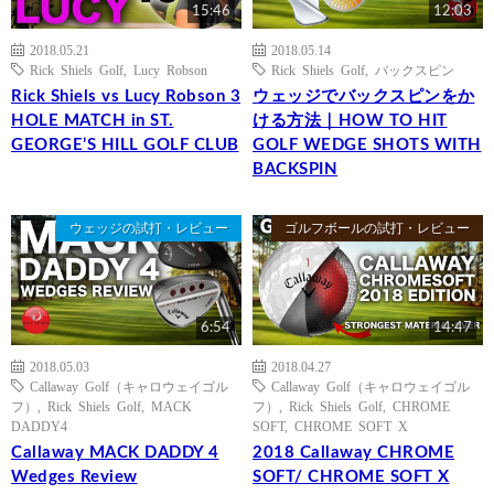
15:46
12:03
2018.05.21
2018.05.14
Rick Shiels Golf
,
Lucy Robson
Rick Shiels Golf
,
バックスピン
Rick Shiels vs Lucy Robson 3
ウェッジでバックスピンをか
HOLE MATCH in ST.
ける方法｜HOW TO HIT
GEORGE’S HILL GOLF CLUB
GOLF WEDGE SHOTS WITH
BACKSPIN
ウェッジの試打・レビュー
ゴルフボールの試打・レビュー
6:54
14:47
2018.05.03
2018.04.27
Callaway Golf（キャロウェイゴル
Callaway Golf（キャロウェイゴル
フ）
,
Rick Shiels Golf
,
MACK
フ）
,
Rick Shiels Golf
,
CHROME
DADDY4
SOFT
,
CHROME SOFT X
Callaway MACK DADDY 4
2018 Callaway CHROME
Wedges Review
SOFT/ CHROME SOFT X