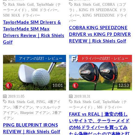
Rick Shiels Golf
,
TaylorMade（テ
Rick Shiels Golf
,
COBRA（コブ
ーラーメイド）
,
SIM ドライバー
,
ラ）
,
KING F9 SPEEDBACK ドラ
SIM MAX ドライバー
イバー
,
KING SPEEDZONE ドライ
バー
TaylorMade SIM Drivers &
COBRA KING SPEEDZONE
TaylorMade SIM Max
DRIVER vs KING F9 DRIVER
Drivers Review｜Rick Shiels
REVIEW｜Rick Shiels Golf
Golf
アイアンの試打・レビュー
ドライバーの試打・レビュー
10:01
12:53
2019.11.05
2019.10.31
Rick Shiels Golf
,
PING
,
4番アイ
Rick Shiels Golf
,
TaylorMade（テ
アン
,
3番アイアン
,
マッスルバック
ーラーメイド）
,
M6 ドライバー
アイアン
,
Blueprint アイアン
,
2番ア
FAKE vs REAL｜激安の怪し
イアン
いサイトで、テーラーメイド
PING BLUEPRINT IRONS
のM6ドライバーを買ってみ
REVIEW｜Rick Shiels Golf
たら偽物だったので本物と打