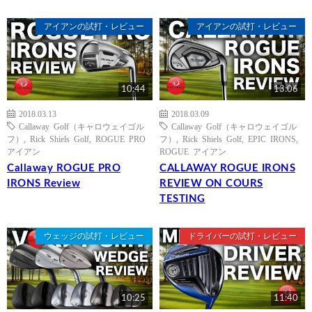
アイアンの試打・レビュー
アイアンの試打・レビュー
10:44
13:06
2018.03.13
2018.03.09
Callaway Golf（キャロウェイゴル
Callaway Golf（キャロウェイゴル
フ）
,
Rick Shiels Golf
,
ROGUE PRO
フ）
,
Rick Shiels Golf
,
EPIC IRONS
,
アイアン
ROGUE アイアン
Callaway ROGUE PRO
CALLAWAY ROGUE IRONS
IRONS Review
REVIEW ON COURS
TESTING
ウェッジの試打・レビュー
ドライバーの試打・レビュー
10:25
11:40