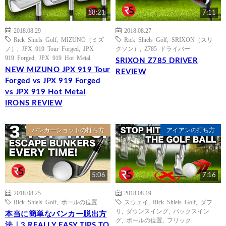
18:21
7:11
2018.08.29
2018.08.27
Rick Shiels Golf
,
MIZUNO（ミズ
Rick Shiels Golf
,
SRIXON（スリ
ノ）
,
JPX 919 Tour Forged
,
JPX
クソン）
,
Z785 ドライバー
919 Forged
,
JPX 919 Hot Metal
SRIXON Z785 DRIVER
NEW MIZUNO JPX 919 Tour
REVIEW
Forged vs JPX 919 Forged
vs JPX 919 Hot Metal
IRONS REVIEW
バンカーショットの打ち方
アイアンの打ち方
5:06
7:16
2018.08.25
2018.08.19
Rick Shiels Golf
,
ボールの位置
スウェイ
,
Rick Shiels Golf
,
ダフ
リ
,
ダウンスイング
,
バックスイン
本当に簡単なバンカー脱出方
グ
,
ボールの位置
,
フリック
法｜3 REALLY EASY TIPS TO