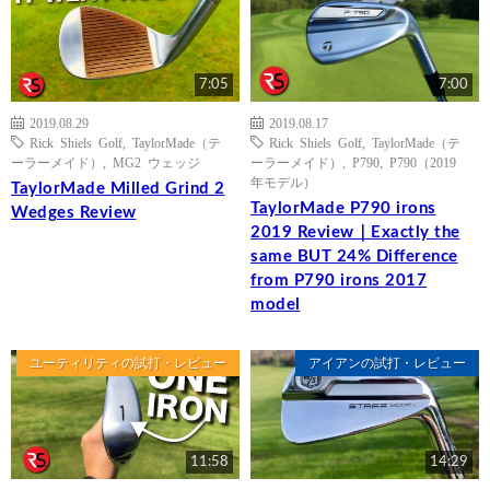
7:05
7:00
2019.08.29
2019.08.17
Rick Shiels Golf
,
TaylorMade（テ
Rick Shiels Golf
,
TaylorMade（テ
ーラーメイド）
,
MG2 ウェッジ
ーラーメイド）
,
P790
,
P790（2019
年モデル）
TaylorMade Milled Grind 2
TaylorMade P790 irons
Wedges Review
2019 Review｜Exactly the
same BUT 24% Difference
from P790 irons 2017
model
ユーティリティの試打・レビュー
アイアンの試打・レビュー
11:58
14:29