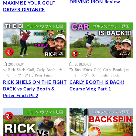
DRIVING IRON Review
MAXIMISE YOUR GOLF
DRIVER DISTANCE
ゴルフのラウンド動画
ゴルフのラウンド動画
29:28
27:53
2018.06.04
2018.06.01
Rick Shiels Golf
,
Carly Booth（カ
Rick Shiels Golf
,
Carly Booth（カ
ーリー・ブース）
,
Peter Finch
ーリー・ブース）
,
Peter Finch
RICK SHIELS ON THE FIGHT
CARLY BOOTH IS BACK!
BACK vs Carly Booth &
Course Vlog Part 1
Peter Finch Pt 2
ゴルフのラウンド動画
ゴルフのレッスン動画