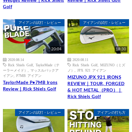
Wedges Review｜Rick Shiels
Review｜Rick Shiels Golf
Golf
アイアンの試打・レビュー
アイアンの試打・レビュー
20:04
18:30
2020.08.14
2020.08.11
Rick Shiels Golf
,
TaylorMade（テ
Rick Shiels Golf
,
MIZUNO（ミズ
ーラーメイド）
,
マッスルバックア
ノ）
,
JPX 921 アイアン
イアン
,
P7MB アイアン
MIZUNO JPX 921 IRONS
TaylorMade P•7MB Irons
REVIEW｜TOUR, FORGED
Review｜Rick Shiels Golf
& HOT METAL（PRO）｜
Rick Shiels Golf
アイアンの試打・レビュー
アイアンの打ち方