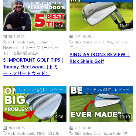
9:16
15:44
2021.12.23
2021.08.30
Rick Shiels Golf
,
Tommy
Rick Shiels Golf
,
PING
,
i59 アイ
Fleetwood（トミー・フリートウッ
アン
ド）
,
左足の踏み込み
PING i59 IRONS REVIEW｜
5 IMPORTANT GOLF TIPS｜
Rick Shiels Golf
Tommy Fleetwood（トミ
ー・フリートウッド）
ウェッジの試打・レビュー
アイアンの試打・レビュー
9:38
10:10
2021.08.25
2021.08.10
Rick Shiels Golf
,
PING
,
GLIDE
Rick Shiels Golf
,
TaylorMade（テ