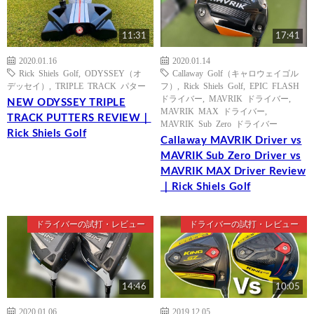
11:31
17:41
2020.01.16
2020.01.14
Rick Shiels Golf
,
ODYSSEY（オ
Callaway Golf（キャロウェイゴル
デッセイ）
,
TRIPLE TRACK パター
フ）
,
Rick Shiels Golf
,
EPIC FLASH
ドライバー
,
MAVRIK ドライバー
,
NEW ODYSSEY TRIPLE
MAVRIK MAX ドライバー
,
TRACK PUTTERS REVIEW｜
MAVRIK Sub Zero ドライバー
Rick Shiels Golf
Callaway MAVRIK Driver vs
MAVRIK Sub Zero Driver vs
MAVRIK MAX Driver Review
｜Rick Shiels Golf
ドライバーの試打・レビュー
ドライバーの試打・レビュー
14:46
10:05
2020.01.06
2019.12.05