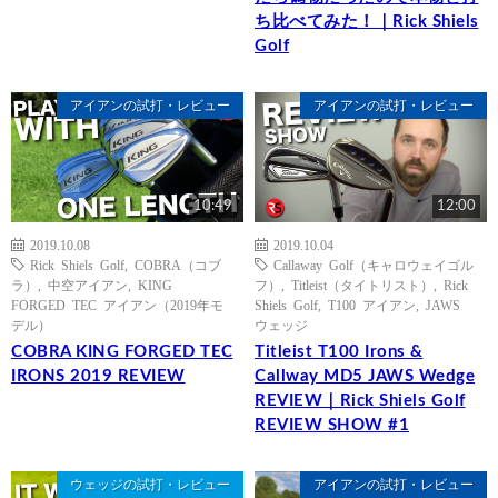
ち比べてみた！｜Rick Shiels
Golf
アイアンの試打・レビュー
アイアンの試打・レビュー
10:49
12:00
2019.10.08
2019.10.04
Rick Shiels Golf
,
COBRA（コブ
Callaway Golf（キャロウェイゴル
ラ）
,
中空アイアン
,
KING
フ）
,
Titleist（タイトリスト）
,
Rick
FORGED TEC アイアン（2019年モ
Shiels Golf
,
T100 アイアン
,
JAWS
デル）
ウェッジ
COBRA KING FORGED TEC
Titleist T100 Irons &
IRONS 2019 REVIEW
Callway MD5 JAWS Wedge
REVIEW｜Rick Shiels Golf
REVIEW SHOW #1
ウェッジの試打・レビュー
アイアンの試打・レビュー