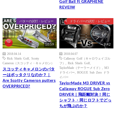
Golf Ball ft GRAPHENE
REVEIW
パターの試打・レビュー
ドライバーの試打・レビュー
10:59
9:42
2018.04.14
2018.04.07
Rick Shiels Golf
,
Scotty
Callaway Golf（キャロウェイゴル
Cameron（スコッティ・キャメロン）
フ）
,
Rick Shiels Golf
,
TaylorMade（テーラーメイド）
,
M3
スコッティキャメロンのパタ
ドライバー
,
ROGUE Sub Zero ドラ
ーはボッタクリなのか？｜
イバー
Are Scotty Cameron putters
TaylorMade M3 DRIVER vs
OVERPRICED?
Callaway ROGUE Sub Zero
DRIVER｜飛距離対決！同じ
シャフト・同じロフトでどっ
ちが飛ぶのか？