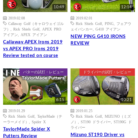
10:49
12:14
2019.02.08
2019.02.01
Callaway Golf（キャロウェイゴル
Rick Shiels Golf
,
PING
,
フェアウ
フ）
,
Rick Shiels Golf
,
APEX PRO
ェイバンカー
,
G410 アイアン
アイアン
,
APEX アイアン
NEW PING G410 IRONS
Callaway APEX Irons 2019
REVIEW
vs APEX PRO Irons 2019
Review tested on course
パターの試打・レビュー
ドライバーの試打・レビュー
6:15
10:21
2019.01.29
2019.01.25
Rick Shiels Golf
,
TaylorMade（テ
Rick Shiels Golf
,
MIZUNO（ミズ
ーラーメイド）
,
Spider X
ノ）
,
ST190 ドライバー
,
ST190G ド
ライバー
TaylorMade Spider X
Mizuno ST190 Driver vs
Putters Review