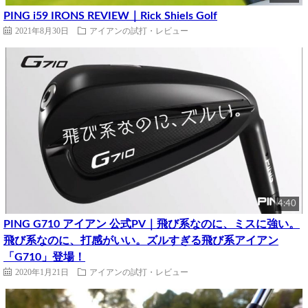
PING i59 IRONS REVIEW｜Rick Shiels Golf
2021年8月30日
アイアンの試打・レビュー
4:40
PING G710 アイアン 公式PV｜飛び系なのに、ミスに強い。
飛び系なのに、打感がいい。ズルすぎる飛び系アイアン
「G710」登場！
2020年1月21日
アイアンの試打・レビュー