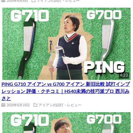
2020年6月8日
アイアンの試打・レビュー
4:23
PING G710 アイアン vs G700 アイアン 新旧比較 試打インプ
レッション 評価・クチコミ｜HS40未満の技巧派プロ 西川み
さと
2020年6月10日
アイアンの試打・レビュー