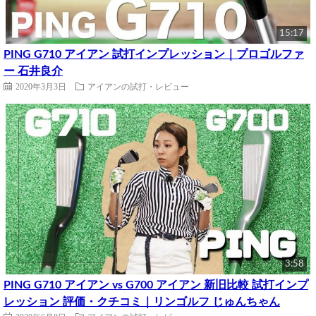
15:17
PING G710 アイアン 試打インプレッション｜プロゴルファ
ー 石井良介
2020年3月3日
アイアンの試打・レビュー
3:58
PING G710 アイアン vs G700 アイアン 新旧比較 試打インプ
レッション 評価・クチコミ｜リンゴルフ じゅんちゃん