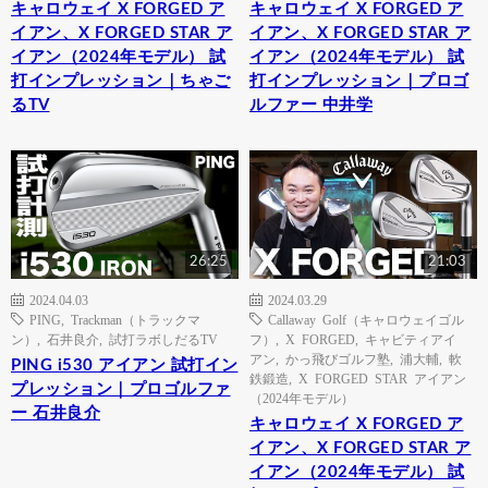
キャロウェイ X FORGED ア
キャロウェイ X FORGED ア
イアン、X FORGED STAR ア
イアン、X FORGED STAR ア
イアン（2024年モデル） 試
イアン（2024年モデル） 試
打インプレッション｜ちゃご
打インプレッション｜プロゴ
るTV
ルファー 中井学
26:25
21:03
2024.04.03
2024.03.29
PING
,
Trackman（トラックマ
Callaway Golf（キャロウェイゴル
ン）
,
石井良介
,
試打ラボしだるTV
フ）
,
X FORGED
,
キャビティアイ
アン
,
かっ飛びゴルフ塾
,
浦大輔
,
軟
PING i530 アイアン 試打イン
鉄鍛造
,
X FORGED STAR アイアン
プレッション｜プロゴルファ
（2024年モデル）
ー 石井良介
キャロウェイ X FORGED ア
イアン、X FORGED STAR ア
イアン（2024年モデル） 試