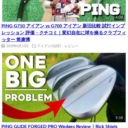
4:08
PING G710 アイアン vs G700 アイアン 新旧比較 試打インプ
レッション 評価・クチコミ｜変幻自在に球を操るクラブフィ
ッター 筒康博
2020年6月12日
アイアンの試打・レビュー
9:38
PING GLIDE FORGED PRO Wedges Review｜Rick Shiels