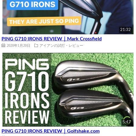
21:32
PING G710 IRONS REVIEW｜Mark Crossfield
2020年1月20日
アイアンの試打・レビュー
5:47
PING G710 IRONS REVIEW｜Golfshake.com