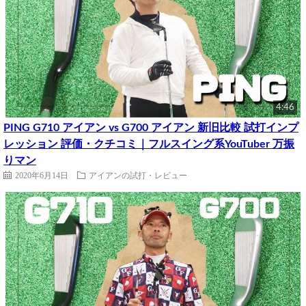
4:46
PING G710 アイアン vs G700 アイアン 新旧比較 試打インプ
レッション 評価・クチコミ｜フルスイング系YouTuber 万振
りマン
2020年6月14日
アイアンの試打・レビュー