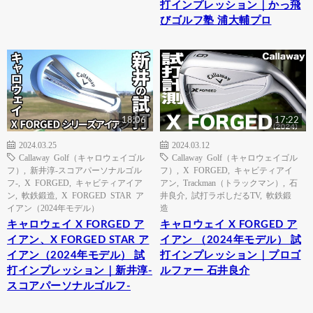
打インプレッション｜かっ飛
びゴルフ塾 浦大輔プロ
18:06
17:22
2024.03.25
2024.03.12
Callaway Golf（キャロウェイゴル
Callaway Golf（キャロウェイゴル
フ）
,
新井淳-スコアパーソナルゴル
フ）
,
X FORGED
,
キャビティアイ
フ-
,
X FORGED
,
キャビティアイア
アン
,
Trackman（トラックマン）
,
石
ン
,
軟鉄鍛造
,
X FORGED STAR ア
井良介
,
試打ラボしだるTV
,
軟鉄鍛
イアン（2024年モデル）
造
キャロウェイ X FORGED ア
キャロウェイ X FORGED ア
イアン、X FORGED STAR ア
イアン （2024年モデル） 試
イアン（2024年モデル） 試
打インプレッション｜プロゴ
打インプレッション｜新井淳-
ルファー 石井良介
スコアパーソナルゴルフ-