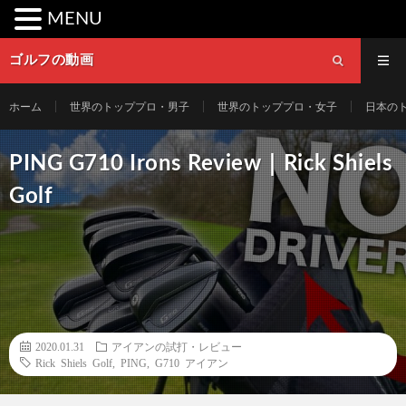
MENU
ゴルフの動画
ホーム
世界のトッププロ・男子
世界のトッププロ・女子
日本の
PING G710 Irons Review｜Rick Shiels
Golf
2020.01.31
アイアンの試打・レビュー
Rick Shiels Golf
,
PING
,
G710 アイアン