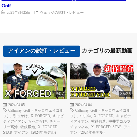
Golf
2021年8月25日
ウェッジの試打・レビュー
アイアンの試打・レビュー
カテゴリの最新動画
9:07
36:26
2024.04.05
2024.04.04
Callaway Golf（キャロウェイゴル
Callaway Golf（キャロウェイゴル
フ）
,
引っかけ
,
X FORGED
,
キャビ
フ）
,
中井学
,
X FORGED
,
キャビテ
ティアイアン
,
ちゃごるTV
,
チャー
ィアイアン
,
軟鉄鍛造
,
中井学ゴルフ
リー高沖
,
軟鉄鍛造
,
X FORGED
チャンネル
,
X FORGED STAR アイ
STAR アイアン（2024年モデル）
アン（2024年モデル）