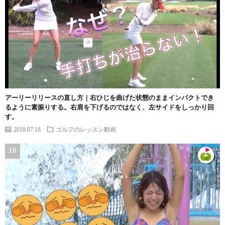
アーリーリリースの直し方｜右ひじを曲げた状態のままインパクトでき
るように素振りする。右肩を下げるのではなく、左サイドをしっかり回
す。
2018.07.18
ゴルフのレッスン動画