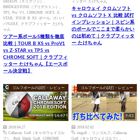
SRIXON（スリクソン）
,
ィッター たけちゃん
BRIDGESTONE（ブリヂストン）
,
キャロウェイ クロムソフト
TP5
,
Pro V1
,
CHROME SOFT
,
Z-
vs クロムソフトＸ 比較 試打
STAR
,
TOUR B XS ボール
,
ズババ
インプレッション｜スピン系
バ!GOLF
,
クラブフィッター たけち
のボールでここまで柔らかい
ゃん
のは初めて｜クラブフィッタ
ツアー系ボール5種類を徹底
ー たけちゃん
比較｜TOUR B XS vs ProV1
vs Z-STAR vs TP5 vs
CHROME SOFT｜クラブフィ
ッター たけちゃん【エースボ
ール決定戦】
ゴルフボールの試打・レビュー
ゴルフボールの試打・レビュー
14:47
9:43
2018.04.27
2018.02.02
Callaway Golf（キャロウェイゴル
ringolf - リンゴルフ
,
Callaway
フ）
,
Rick Shiels Golf
,
CHROME
Golf（キャロウェイゴルフ）
,