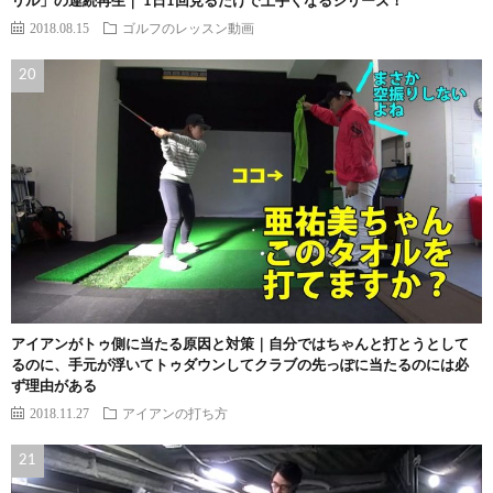
リル」の連続再生｜ 1日1回見るだけで上手くなるシリーズ！
2018.08.15
ゴルフのレッスン動画
アイアンがトゥ側に当たる原因と対策｜自分ではちゃんと打とうとして
るのに、手元が浮いてトゥダウンしてクラブの先っぽに当たるのには必
ず理由がある
2018.11.27
アイアンの打ち方