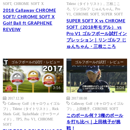
SOFT
,
CHROME SOFT X
Titleist（タイトリスト）
,
三枝ここ
ろ
,
リンゴルフ じゅんちゃん
,
Pro
2018 Callaway CHROME
V1
,
CHROME SOFT
,
SUPER SOFT
SOFT/ CHROME SOFT X
SUPER SOFT X vs CHROME
Golf Ball ft GRAPHENE
SOFT（2018年モデル） vs
REVEIW
Pro V1 ゴルフボール試打イン
プレッション｜リンゴルフ じ
ゅんちゃん・三枝こころ
ゴルフボールの試打・レビュー
ゴルフボールの試打・レビュー
3:16
3:04
2017.12.30
2017.08.08
Callaway Golf（キャロウェイゴル
Callaway Golf（キャロウェイゴル
フ）
,
Titleist（タイトリスト）
,
Rick
フ）
,
上田桃子
,
CHROME SOFT
Shiels Golf
,
TaylorMade（テーラーメ
このボール何？3種のボール
イド）
,
TP5
,
Pro V1
,
CHROME
を打ち比べ｜上田桃子が挑
SOFT
戦！