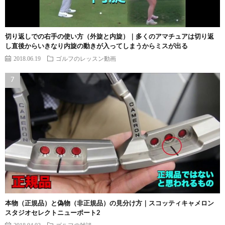
切り返しでの右手の使い方（外旋と内旋）｜多くのアマチュアは切り返
し直後からいきなり内旋の動きが入ってしまうからミスが出る
2018.06.19
ゴルフのレッスン動画
本物（正規品）と偽物（非正規品）の見分け方｜スコッティキャメロン
スタジオセレクトニューポート2
2018.04.02
ゴルフの雑談