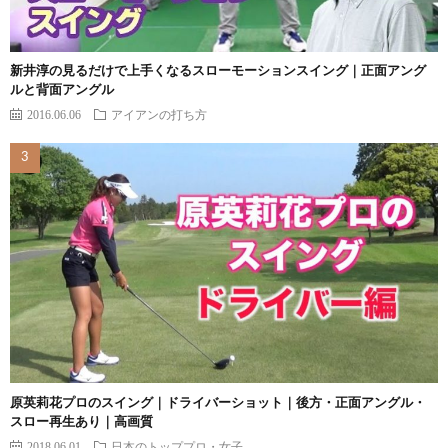
新井淳の見るだけで上手くなるスローモーションスイング｜正面アング
ルと背面アングル
2016.06.06
アイアンの打ち方
原英莉花プロのスイング｜ドライバーショット｜後方・正面アングル・
スロー再生あり｜高画質
2018.06.01
日本のトッププロ・女子