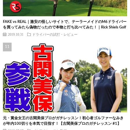
FAKE vs REAL｜激安の怪しいサイトで、テーラーメイドのM6ドライバー
を買ってみたら偽物だったので本物と打ち比べてみた！｜Rick Shiels Golf
2019.10.31
ドライバーの試打・レビュー
元・賞金女王の古閑美保プロがガチレッスン！初心者ゴルファーなみき
が年内100切りを本気で目指す！【古閑美保プロのガチレッスン #1】