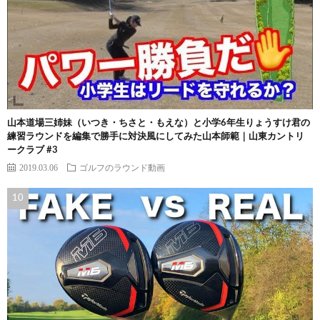
山本道場三姉妹（いつき・ちさと・もえな）と小学6年生りょうすけ君の
練習ラウンドを編集で勝手に対決風にしてみた山本師範｜山東カントリ
ークラブ #3
2019.03.06
ゴルフのラウンド動画