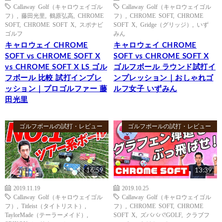
Callaway Golf（キャロウェイゴル
Callaway Golf（キャロウェイゴル
フ）
,
藤田光里
,
鶴原弘高
,
CHROME
フ）
,
CHROME SOFT
,
CHROME
SOFT
,
CHROME SOFT X
,
スポナビ
SOFT X
,
Gridge（グリッジ）
,
いず
ゴルフ
みん
キャロウェイ CHROME
キャロウェイ CHROME
SOFT vs CHROME SOFT X
SOFT vs CHROME SOFT X
vs CHROME SOFT X LS ゴル
ゴルフボール ラウンド試打イ
フボール 比較 試打インプレ
ンプレッション｜おしゃれゴ
ッション｜プロゴルファー 藤
ルフ女子 いずみん
田光里
ゴルフボールの試打・レビュー
ゴルフボールの試打・レビュー
16:59
13:39
2019.11.19
2019.10.25
Callaway Golf（キャロウェイゴル
Callaway Golf（キャロウェイゴル
フ）
,
Titleist（タイトリスト）
,
フ）
,
CHROME SOFT
,
CHROME
TaylorMade（テーラーメイド）
,
SOFT X
,
ズバババ!GOLF
,
クラブフ