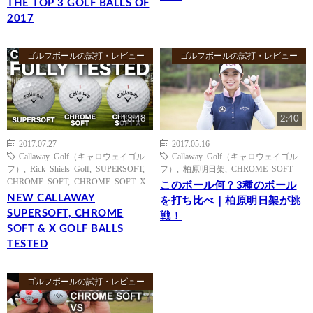
THE TOP 3 GOLF BALLS OF
2017
ゴルフボールの試打・レビュー
ゴルフボールの試打・レビュー
13:48
2:40
2017.07.27
2017.05.16
Callaway Golf（キャロウェイゴル
Callaway Golf（キャロウェイゴル
フ）
,
Rick Shiels Golf
,
SUPERSOFT
,
フ）
,
柏原明日架
,
CHROME SOFT
CHROME SOFT
,
CHROME SOFT X
このボール何？3種のボール
NEW CALLAWAY
を打ち比べ｜柏原明日架が挑
SUPERSOFT, CHROME
戦！
SOFT & X GOLF BALLS
TESTED
ゴルフボールの試打・レビュー