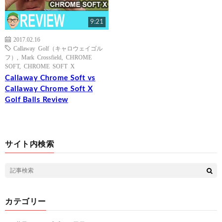
9:21
2017.02.16
Callaway Golf（キャロウェイゴル
フ）
,
Mark Crossfield
,
CHROME
SOFT
,
CHROME SOFT X
Callaway Chrome Soft vs
Callaway Chrome Soft X
Golf Balls Review
サイト内検索
カテゴリー