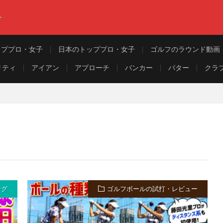
ト
ッププロ・女子
日本のトッププロ・女子
ゴルフのラウンド動画
リティ
アイアン
アプローチ
バンカー
パター
クラ
ング
ゴルフボールの試打・レビュー