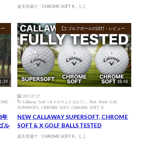
楽天市場で「CHROME SOFT X」 […]
ュー
ゴルフボールの試打・レビュー
1:39
13:48
2017.07.27
OME
Callaway Golf（キャロウェイゴルフ）
,
Rick Shiels Golf
,
SUPERSOFT
,
CHROME SOFT
,
CHROME SOFT X
8年
NEW CALLAWAY SUPERSOFT, CHROME
ゴル
SOFT & X GOLF BALLS TESTED
楽天市場で「CHROME SOFT X」 […]