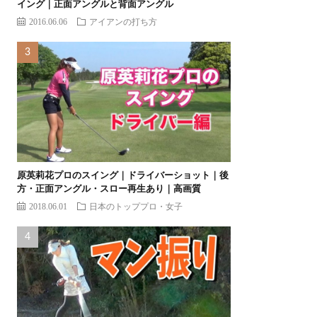
イング｜正面アングルと背面アングル
2016.06.06
アイアンの打ち方
原英莉花プロのスイング｜ドライバーショット｜後
方・正面アングル・スロー再生あり｜高画質
2018.06.01
日本のトッププロ・女子