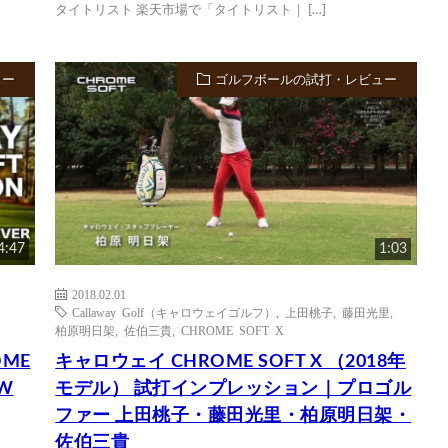
タイトリスト 楽天市場で「タイトリスト｜ […]
ュー
ゴルフボールの試打・レビュー
4:47
1:03
2018.02.01
Callaway Golf（キャロウェイゴルフ）
,
上田桃子
,
藤田光里
,
柏原明日架
,
佐伯三貴
,
CHROME SOFT X
OME
キャロウェイ CHROME SOFT X （2018年
IW
モデル） 試打インプレッション｜プロゴル
ファー 上田桃子・藤田光里・柏原明日架・
佐伯三貴