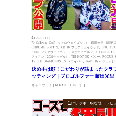
1
2022.11.11
Callaway Golf（キャロウェイゴルフ）
,
藤田光里
,
鶴原弘
CHROME SOFT X
,
XR 16 フェアウェイウッド
,
EPIC FL
STAR フェアウェイウッド
,
スポナビゴルフ
,
X FORGED S
アイアン（2021年モデル）
,
TRI-HOT 5K パター
,
ROGUE 
TRIPLE DIAMONDS LS ドライバー
,
JAWS Raw ウェッジ
決め手は顔！こだわりが詰まったクラ
ッティング｜プロゴルファー 藤田光里
キャロウェイ｜ROGUE ST TRIP […]
ゴルフボールの試打・レビ