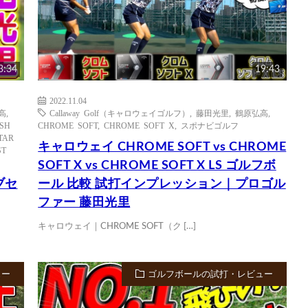
3:34
19:43
2022.11.04
高
,
Callaway Golf（キャロウェイゴルフ）
,
藤田光里
,
鶴原弘高
,
ASH
CHROME SOFT
,
CHROME SOFT X
,
スポナビゴルフ
TAR
キャロウェイ CHROME SOFT vs CHROME
ST
SOFT X vs CHROME SOFT X LS ゴルフボ
ブセ
ール 比較 試打インプレッション｜プロゴル
ファー 藤田光里
キャロウェイ｜CHROME SOFT（ク […]
ュー
ゴルフボールの試打・レビュー