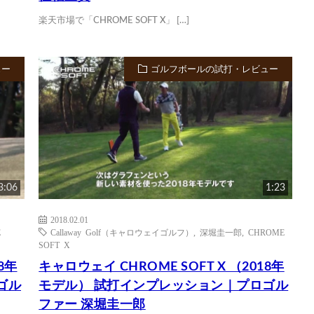
楽天市場で「CHROME SOFT X」 […]
ュー
ゴルフボールの試打・レビュー
3:06
1:23
2018.02.01
E
Callaway Golf（キャロウェイゴルフ）
,
深堀圭一郎
,
CHROME
SOFT X
8年
キャロウェイ CHROME SOFT X （2018年
ゴル
モデル） 試打インプレッション｜プロゴル
ファー 深堀圭一郎