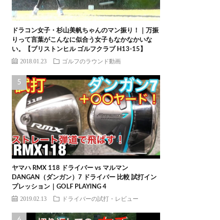
ドラコン女子・杉山美帆ちゃんのマン振り！｜万振
りって言葉がこんなに似合う女子もなかなかいな
い。【ブリストンヒル ゴルフクラブ H13-15】
2018.01.23
ゴルフのラウンド動画
ヤマハ RMX 118 ドライバー vs マルマン
DANGAN（ダンガン）7 ドライバー 比較 試打イン
プレッション｜GOLF PLAYING 4
2019.02.13
ドライバーの試打・レビュー