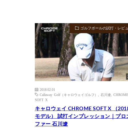
ゴルフボールの試打・レビ
2018.02.01
Callaway Golf（キャロウェイゴルフ）
,
石川遼
,
CHROM
SOFT X
キャロウェイ CHROME SOFT X （201
モデル） 試打インプレッション｜プロ
ファー 石川遼