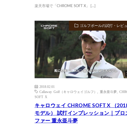
楽天市場で「CHROME SOFT X」 […]
ゴルフボールの試打・レビ
2018.02.01
Callaway Golf（キャロウェイゴルフ）
,
重永亜斗夢
,
CHR
SOFT X
キャロウェイ CHROME SOFT X （201
モデル） 試打インプレッション｜プロ
ファー 重永亜斗夢