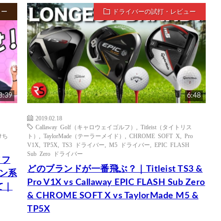
ュー
ドライバーの試打・レビュー
3:39
6:48
2019.02.18
Callaway Golf（キャロウェイゴルフ）
,
Titleist（タイトリス
けち
ト）
,
TaylorMade（テーラーメイド）
,
CHROME SOFT X
,
Pro
V1X
,
TP5X
,
TS3 ドライバー
,
M5 ドライバー
,
EPIC FLASH
Sub Zero ドライバー
ソフ
どのブランドが一番飛ぶ？｜Titleist TS3 &
ピン系
Pro V1X vs Callaway EPIC FLASH Sub Zero
て｜
& CHROME SOFT X vs TaylorMade M5 &
TP5X