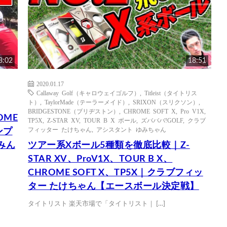
3:02
18:51
2020.01.17
Callaway Golf（キャロウェイゴルフ）
,
Titleist（タイトリス
ト）
,
TaylorMade（テーラーメイド）
,
SRIXON（スリクソン）
,
BRIDGESTONE（ブリヂストン）
,
CHROME SOFT X
,
Pro V1X
,
OME
TP5X
,
Z-STAR XV
,
TOUR B X ボール
,
ズバババ!GOLF
,
クラブ
フィッター たけちゃん
,
アシスタント ゆみちゃん
ンプ
みん
ツアー系Xボール5種類を徹底比較｜Z-
STAR XV、ProV1X、TOUR B X、
CHROME SOFT X、TP5X｜クラブフィッ
ター たけちゃん【エースボール決定戦】
タイトリスト 楽天市場で「タイトリスト｜ […]