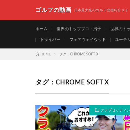
ゴルフの動画
日本最大級のゴルフ動画紹介サイ
ホーム
世界のトッププロ・男子
世界のト
ドライバー
フェアウェイウッド
ユーテ
HOME
タグ：CHROME SOFT X
タグ：CHROME SOFT X
クラブセッティ