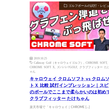
ゴルフボールの試打・レビ
1
2019.10.25
Callaway Golf（キャロウェイゴルフ）
,
CHROME SOFT
,
CHROME SOFT X
,
ズバババ!GOLF
,
クラブフィッター た
ゃん
キャロウェイ クロムソフト vs クロム
トＸ 比較 試打インプレッション｜ス
のボールでここまで柔らかいのは初め
クラブフィッター たけちゃん
楽天市場で「キャロウェイ｜CHROME […]