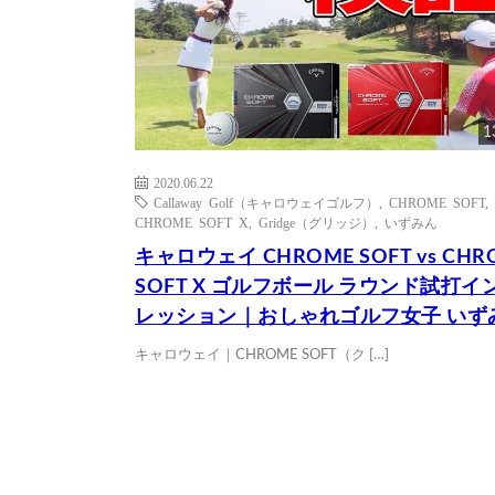
1
2020.06.22
Callaway Golf（キャロウェイゴルフ）
,
CHROME SOFT
,
CHROME SOFT X
,
Gridge（グリッジ）
,
いずみん
キャロウェイ CHROME SOFT vs CHR
SOFT X ゴルフボール ラウンド試打イ
レッション｜おしゃれゴルフ女子 いず
キャロウェイ｜CHROME SOFT（ク […]