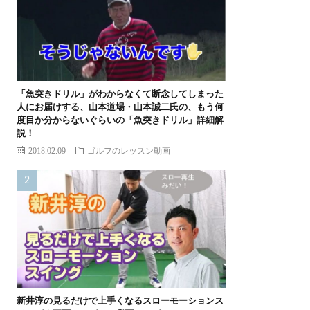
「魚突きドリル」がわからなくて断念してしまった
人にお届けする、山本道場・山本誠二氏の、もう何
度目か分からないぐらいの「魚突きドリル」詳細解
説！
2018.02.09
ゴルフのレッスン動画
新井淳の見るだけで上手くなるスローモーションス