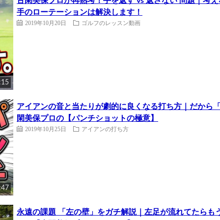
古閑美保プロが再熟考！手を返す vs 返さない 問題｜
手のローテーションは解決します！
2019年10月20日
ゴルフのレッスン動画
:15
アイアンの音と当たりが劇的に良くなる打ち方｜だから
閑美保プロの【パンチショットの極意】
2019年10月25日
アイアンの打ち方
:47
永遠の課題 「左の壁」をガチ解説｜左足が流れてたらも