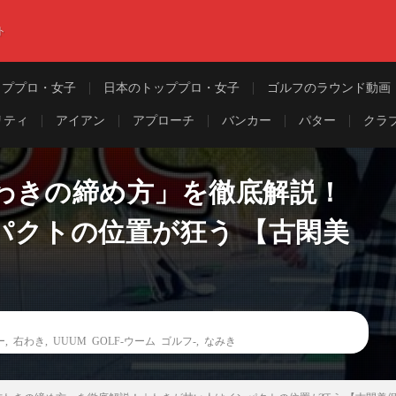
ト
ッププロ・女子
日本のトッププロ・女子
ゴルフのラウンド動画
リティ
アイアン
アプローチ
バンカー
パター
クラ
わきの締め方」を徹底解説！
パクトの位置が狂う 【古閑美
ー
,
右わき
,
UUUM GOLF-ウーム ゴルフ-
,
なみき