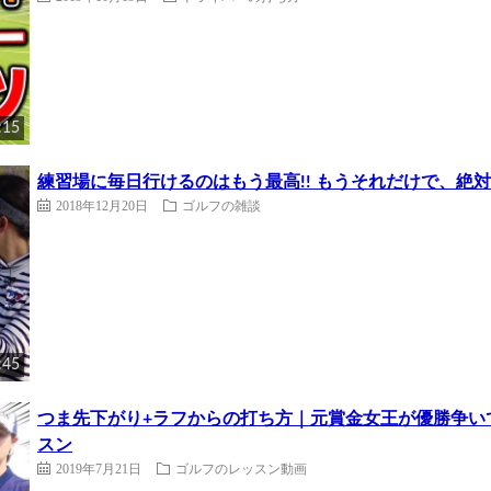
:15
練習場に毎日行けるのはもう最高!! もうそれだけで、絶対
2018年12月20日
ゴルフの雑談
:45
つま先下がり+ラフからの打ち方｜元賞金女王が優勝争い
スン
2019年7月21日
ゴルフのレッスン動画