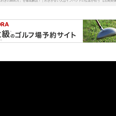
右わきの締め方」を徹底解説！｜わきが甘い人はインパクトの位置が狂う 【古閑美