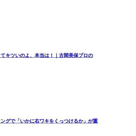
ってキツいのよ、本当は！｜古閑美保プロの
イングで「いかに右ワキをくっつけるか」が重