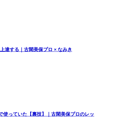
上達する｜古閑美保プロ × なみき
で使っていた【裏技】｜古閑美保プロのレッ