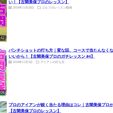
い！【古閑美保プロのレッスン】
2018年11月28日
ゴルフのレッスン動画
:42
パンチショットの打ち方｜変な話、コースで当たんなく
いいから！【古閑美保プロのガチレッスン #4】
2018年11月3日
アイアンの打ち方
:04
プロのアイアンが鋭く当たる理由はコレ｜古閑美保プロが
【古閑美保プロのレッスン】