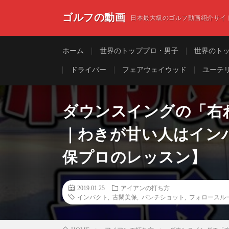
ゴルフの動画
日本最大級のゴルフ動画紹介サイ
ホーム
世界のトッププロ・男子
世界のト
ドライバー
フェアウェイウッド
ユーテ
ダウンスイングの「右
｜わきが甘い人はイン
保プロのレッスン】
2019.01.25
アイアンの打ち方
インパクト
,
古閑美保
,
パンチショット
,
フォロースル