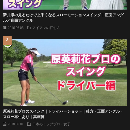
新井淳の見るだけで上手くなるスローモーションスイング｜正面アング
ルと背面アングル
2016.06.06
アイアンの打ち方
原英莉花プロのスイング｜ドライバーショット｜後方・正面アングル・
スロー再生あり｜高画質
2018.06.01
日本のトッププロ・女子