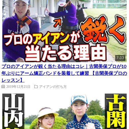
7:33
プロのアイアンが鋭く当たる理由はコレ｜古閑美保プロが10
年ぶりにアーム矯正バンドを装着して練習 【古閑美保プロの
レッスン】
2019年12月21日
アイアンの打ち方