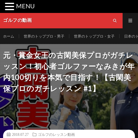
MENU
ゴルフの動画
ホーム
世界のトッププロ・男子
世界のトッププロ・女子
日本の
元・賞金女王の古閑美保プロがガチレ
ッスン！初心者ゴルファーなみきが年
内100切りを本気で目指す！【古閑美
保プロのガチレッスン #1】
2018.07.27
ゴルフのレッスン動画