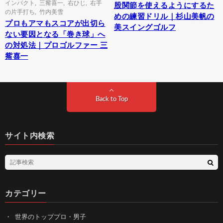
インパクト
,
三觜喜一
,
右ひじ
,
右手
股関節を使えるようにするた
の片手打ち
,
竹内美雪
めの練習ドリル｜杉山美帆の
プロもアマもスコアが出切ら
美スイングゴルフ
ない要因となる「巻き球」へ
の対処法｜プロゴルファー 三
觜喜一
Back to Top
サイト内検索
カテゴリー
世界のトッププロ・男子