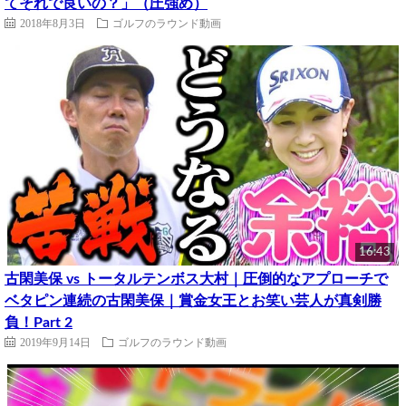
てそれで良いの？」（圧強め）
2018年8月3日
ゴルフのラウンド動画
16:43
古閑美保 vs トータルテンボス大村｜圧倒的なアプローチで
ベタピン連続の古閑美保｜賞金女王とお笑い芸人が真剣勝
負！Part 2
2019年9月14日
ゴルフのラウンド動画