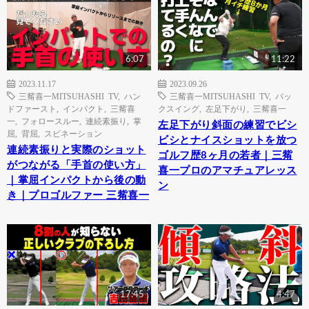
6:07
11:22
2023.11.17
2023.09.26
三觜喜一MITSUHASHI TV
,
ハン
三觜喜一MITSUHASHI TV
,
バッ
ドファースト
,
インパクト
,
三觜喜
クスイング
,
左足下がり
,
三觜喜一
一
,
フォロースルー
,
連続素振り
,
掌
左足下がり斜面の練習でビシ
屈
,
背屈
,
スピネーション
ビシとナイスショットを放つ
連続素振りと実際のショット
ゴルフ歴8ヶ月の若者｜三觜
がつながる「手首の使い方」
喜一プロのアマチュアレッス
｜掌屈インパクトから後の動
ン
き｜プロゴルファー 三觜喜一
17:45
4:47