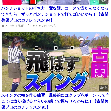
7:04
パンチショットの打ち方｜変な話、コースで当たんなくなっ
てきたら、ずっとパンチショットで打てばいいから！【古閑
美保プロのガチレッスン #4】
2018年11月3日
アイアンの打ち方
8:49
スイングの軸を作る練習｜最終的にはクラブをボーン!って向
こうに放り投げるぐらいの感じで振らせるからね！【古閑美
保プロのガチレッスン #5】