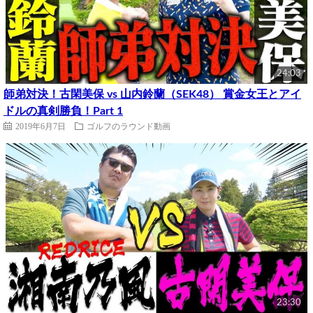
24:03
師弟対決！古閑美保 vs 山内鈴蘭（SEK48） 賞金女王とアイ
ドルの真剣勝負！Part 1
2019年6月7日
ゴルフのラウンド動画
23:30