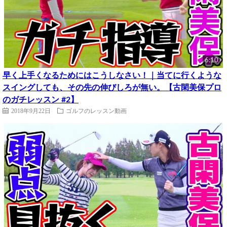
6:10
早く上手くなるためにはこうしなさい！｜当てに行くような
スイングしても、その先の伸びしろが無い。【古閑美保プロ
のガチレッスン #2】
2018年9月22日
ゴルフのレッスン動画