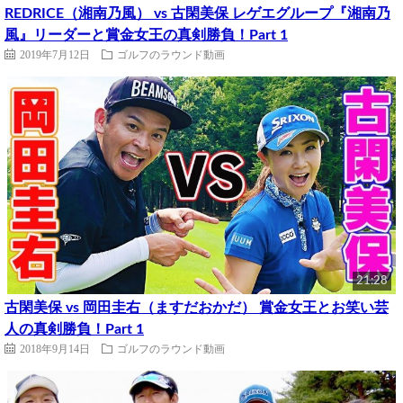
REDRICE（湘南乃風） vs 古閑美保 レゲエグループ『湘南乃
風』リーダーと賞金女王の真剣勝負！Part 1
2019年7月12日
ゴルフのラウンド動画
21:28
古閑美保 vs 岡田圭右（ますだおかだ） 賞金女王とお笑い芸
人の真剣勝負！Part 1
2018年9月14日
ゴルフのラウンド動画