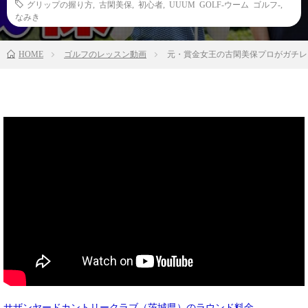
グリップの握り方
,
古閑美保
,
初心者
,
UUUM GOLF-ウーム ゴルフ-
,
なみき
HOME
ゴルフのレッスン動画
元・賞金女王の古閑美保プロがガチレ