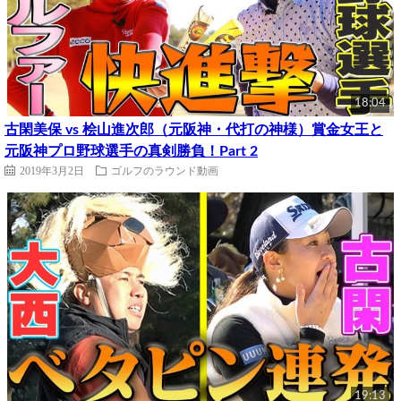
18:04
古閑美保 vs 桧山進次郎（元阪神・代打の神様）賞金女王と
元阪神プロ野球選手の真剣勝負！Part 2
2019年3月2日
ゴルフのラウンド動画
19:13