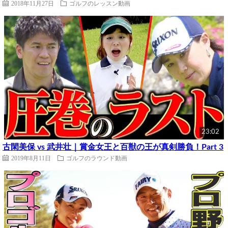
2018年11月27日
ゴルフのレッスン動画
23:02
古閑美保 vs 武井壮｜賞金女王と百獣の王が真剣勝負！Part 3
2019年8月11日
ゴルフのラウンド動画