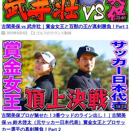
31:40
古閑美保 vs 武井壮｜賞金女王と百獣の王が真剣勝負！Part 1
2019年8月9日
ゴルフのラウンド動画
19:33
古閑美保プロが魅せた！3番ウッドのライン出し！｜古閑美
保 vs 鈴木啓太（元サッカー日本代表）賞金女王とプロサッ
カー選手の真剣勝負！Part 2