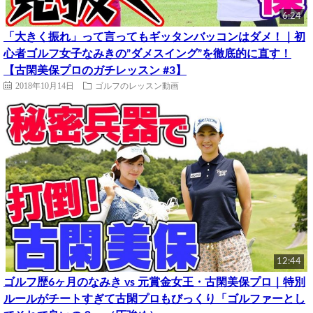
6:24
「大きく振れ」って言ってもギッタンバッコンはダメ！｜初
心者ゴルフ女子なみきの”ダメスイング”を徹底的に直す！
【古閑美保プロのガチレッスン #3】
2018年10月14日
ゴルフのレッスン動画
12:44
ゴルフ歴6ヶ月のなみき vs 元賞金女王・古閑美保プロ｜特別
ルールがチートすぎて古閑プロもびっくり「ゴルファーとし