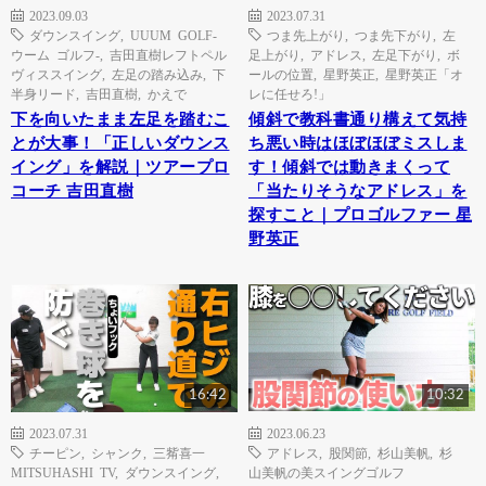
2023.09.03
2023.07.31
ダウンスイング
,
UUUM GOLF-
つま先上がり
,
つま先下がり
,
左
ウーム ゴルフ-
,
吉田直樹レフトペル
足上がり
,
アドレス
,
左足下がり
,
ボ
ヴィススイング
,
左足の踏み込み
,
下
ールの位置
,
星野英正
,
星野英正「オ
半身リード
,
吉田直樹
,
かえで
レに任せろ!」
下を向いたまま左足を踏むこ
傾斜で教科書通り構えて気持
とが大事！「正しいダウンス
ち悪い時はほぼほぼミスしま
イング」を解説｜ツアープロ
す！傾斜では動きまくって
コーチ 吉田直樹
「当たりそうなアドレス」を
探すこと｜プロゴルファー 星
野英正
16:42
10:32
2023.07.31
2023.06.23
チーピン
,
シャンク
,
三觜喜一
アドレス
,
股関節
,
杉山美帆
,
杉
MITSUHASHI TV
,
ダウンスイング
,
山美帆の美スイングゴルフ