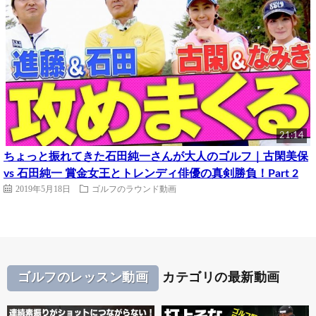
21:14
ちょっと振れてきた石田純一さんが大人のゴルフ｜古閑美保
vs 石田純一 賞金女王とトレンディ俳優の真剣勝負！Part 2
2019年5月18日
ゴルフのラウンド動画
ゴルフのレッスン動画
カテゴリの最新動画