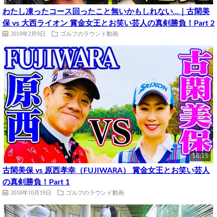
わたし凍ったコース回ったこと無いかもしれない…｜古閑美
保 vs 大西ライオン 賞金女王とお笑い芸人の真剣勝負！Part 2
2019年2月9日
ゴルフのラウンド動画
18:15
古閑美保 vs 原西孝幸（FUJIWARA） 賞金女王とお笑い芸人
の真剣勝負！Part 1
2018年10月19日
ゴルフのラウンド動画