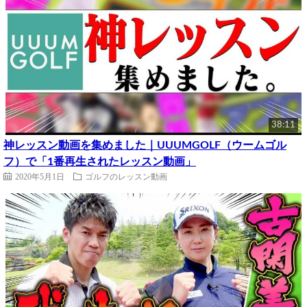
38:11
神レッスン動画を集めました｜UUUMGOLF（ウームゴル
フ）で「1番再生されたレッスン動画」
2020年5月1日
ゴルフのレッスン動画