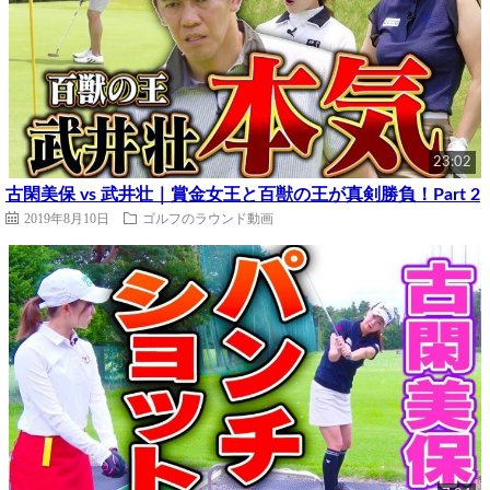
23:02
古閑美保 vs 武井壮｜賞金女王と百獣の王が真剣勝負！Part 2
2019年8月10日
ゴルフのラウンド動画