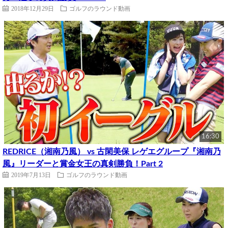
2018年12月29日
ゴルフのラウンド動画
16:30
REDRICE（湘南乃風） vs 古閑美保 レゲエグループ『湘南乃
風』リーダーと賞金女王の真剣勝負！Part 2
2019年7月13日
ゴルフのラウンド動画