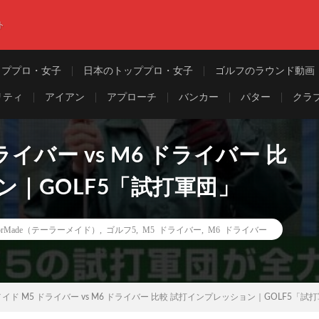
ト
ッププロ・女子
日本のトッププロ・女子
ゴルフのラウンド動画
リティ
アイアン
アプローチ
バンカー
パター
クラ
イバー vs M6 ドライバー 比
ン｜GOLF5「試打軍団」
ylorMade（テーラーメイド）
,
ゴルフ5
,
M5 ドライバー
,
M6 ドライバー
イド M5 ドライバー vs M6 ドライバー 比較 試打インプレッション｜GOLF5「試