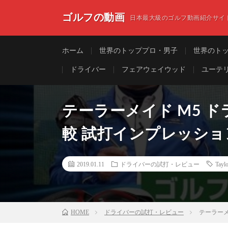
ゴルフの動画
日本最大級のゴルフ動画紹介サイ
ホーム
世界のトッププロ・男子
世界のト
ドライバー
フェアウェイウッド
ユーテ
テーラーメイド M5 ドラ
較 試打インプレッショ
2019.01.11
ドライバーの試打・レビュー
Ta
HOME
ドライバーの試打・レビュー
テーラーメ