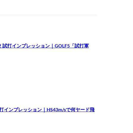
6 比較 試打インプレッション｜GOLF5「試打軍
 試打インプレッション｜HS43m/sで何ヤード飛