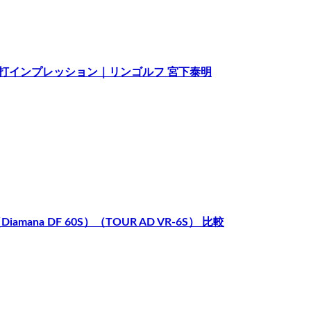
較 試打インプレッション｜リンゴルフ 宮下泰明
ana DF 60S）（TOUR AD VR-6S） 比較