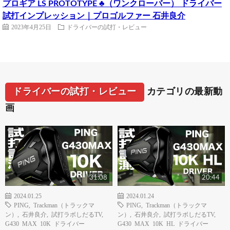
プロギア LS PROTOTYPE ♣（ワンクローバー） ドライバー
試打インプレッション｜プロゴルファー 石井良介
2023年4月25日
ドライバーの試打・レビュー
ドライバーの試打・レビュー
カテゴリの最新動
画
31:08
20:44
2024.01.25
2024.01.24
PING
,
Trackman（トラックマ
PING
,
Trackman（トラックマ
ン）
,
石井良介
,
試打ラボしだるTV
,
ン）
,
石井良介
,
試打ラボしだるTV
,
G430 MAX 10K ドライバー
G430 MAX 10K HL ドライバー