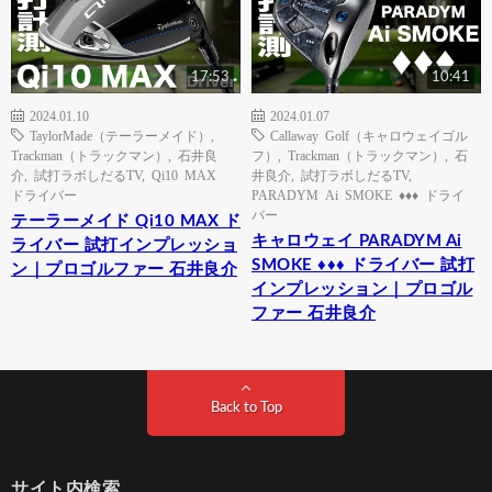
17:53
10:41
2024.01.10
2024.01.07
TaylorMade（テーラーメイド）
,
Callaway Golf（キャロウェイゴル
Trackman（トラックマン）
,
石井良
フ）
,
Trackman（トラックマン）
,
石
介
,
試打ラボしだるTV
,
Qi10 MAX
井良介
,
試打ラボしだるTV
,
ドライバー
PARADYM Ai SMOKE ♦♦♦ ドライ
バー
テーラーメイド Qi10 MAX ド
キャロウェイ PARADYM Ai
ライバー 試打インプレッショ
SMOKE ♦♦♦ ドライバー 試打
ン｜プロゴルファー 石井良介
インプレッション｜プロゴル
ファー 石井良介
Back to Top
サイト内検索