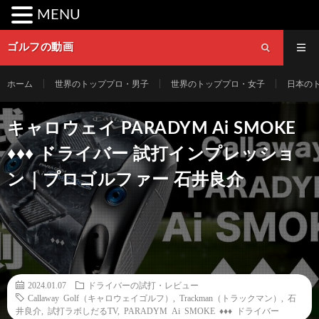
MENU
ゴルフの動画
ホーム
世界のトッププロ・男子
世界のトッププロ・女子
日本の
キャロウェイ PARADYM Ai SMOKE
♦♦♦ ドライバー 試打インプレッショ
ン｜プロゴルファー 石井良介
2024.01.07
ドライバーの試打・レビュー
Callaway Golf（キャロウェイゴルフ）
,
Trackman（トラックマン）
,
石
井良介
,
試打ラボしだるTV
,
PARADYM Ai SMOKE ♦♦♦ ドライバー