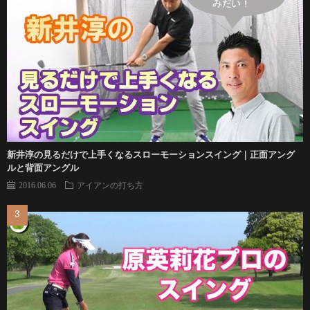
新井淳の見るだけで上手くなるスローモーションスイング｜正面アング
ルと背面アングル
2016.06.06
アイアンの打ち方