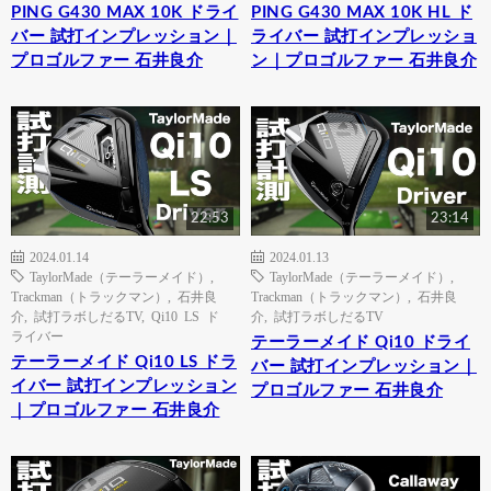
PING G430 MAX 10K ドライ
PING G430 MAX 10K HL ド
バー 試打インプレッション｜
ライバー 試打インプレッショ
プロゴルファー 石井良介
ン｜プロゴルファー 石井良介
22:53
23:14
2024.01.14
2024.01.13
TaylorMade（テーラーメイド）
,
TaylorMade（テーラーメイド）
,
Trackman（トラックマン）
,
石井良
Trackman（トラックマン）
,
石井良
介
,
試打ラボしだるTV
,
Qi10 LS ド
介
,
試打ラボしだるTV
ライバー
テーラーメイド Qi10 ドライ
テーラーメイド Qi10 LS ドラ
バー 試打インプレッション｜
イバー 試打インプレッション
プロゴルファー 石井良介
｜プロゴルファー 石井良介