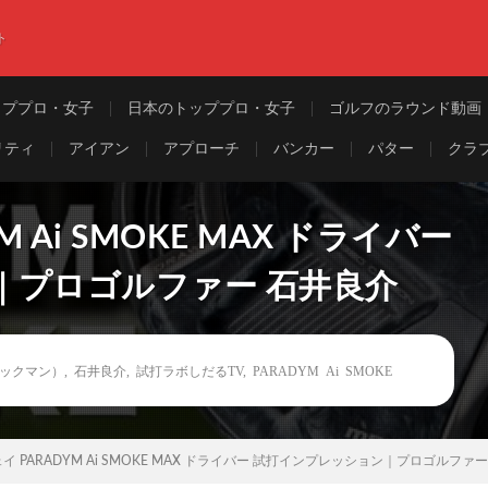
ト
ッププロ・女子
日本のトッププロ・女子
ゴルフのラウンド動画
リティ
アイアン
アプローチ
バンカー
パター
クラ
 Ai SMOKE MAX ドライバー
｜プロゴルファー 石井良介
トラックマン）
,
石井良介
,
試打ラボしだるTV
,
PARADYM Ai SMOKE
イ PARADYM Ai SMOKE MAX ドライバー 試打インプレッション｜プロゴルファ