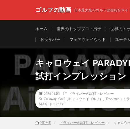
ゴルフの動画
日本最大級のゴルフ動画紹介サイ
ホーム
世界のトッププロ・男子
世界のト
ドライバー
フェアウェイウッド
ユーテ
キャロウェイ PARADYM
試打インプレッション
2024.01.06
ドライバーの試打・レビュー
Callaway Golf（キャロウェイゴルフ）
,
Trackman（
MAX ドライバー
HOME
ドライバーの試打・レビュー
キャロウェ