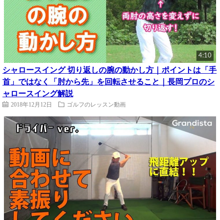
4:10
シャロースイング 切り返しの腕の動かし方｜ポイントは「手
首」ではなく「肘から先」を回転させること｜長岡プロのシ
ャロースイング解説
2018年12月12日
ゴルフのレッスン動画