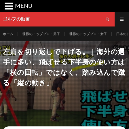
MENU
ゴルフの動画
ホーム
世界のトッププロ・男子
世界のトッププロ・女子
日本の
左肩を切り返しで下げる。｜海外の選
手に多い、飛ばせる下半身の使い方は
「横の回転」ではなく、踏み込んで蹴
る「縦の動き」