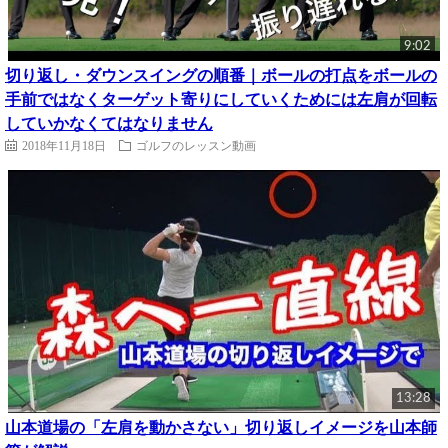
9:02
切り返し・ダウンスイングの順番｜ボールの打点をボールの
手前ではなくターゲット寄りにしていくためには左肩が回転
していかなくてはなりません
2018年11月18日
ゴルフのレッスン動画
13:28
山本道場の「左肩を動かさない」切り返しイメージを山本師