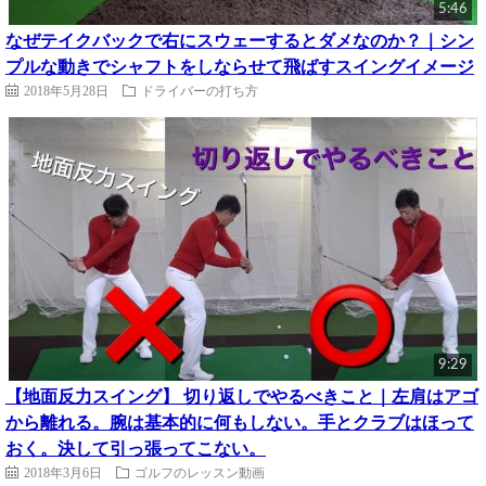
5:46
なぜテイクバックで右にスウェーするとダメなのか？｜シン
プルな動きでシャフトをしならせて飛ばすスイングイメージ
2018年5月28日
ドライバーの打ち方
9:29
【地面反力スイング】 切り返しでやるべきこと｜左肩はアゴ
から離れる。腕は基本的に何もしない。手とクラブはほって
おく。決して引っ張ってこない。
2018年3月6日
ゴルフのレッスン動画