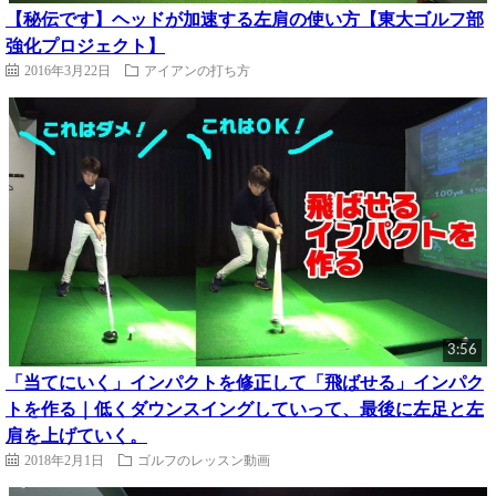
【秘伝です】ヘッドが加速する左肩の使い方【東大ゴルフ部
強化プロジェクト】
2016年3月22日
アイアンの打ち方
3:56
「当てにいく」インパクトを修正して「飛ばせる」インパク
トを作る｜低くダウンスイングしていって、最後に左足と左
肩を上げていく。
2018年2月1日
ゴルフのレッスン動画