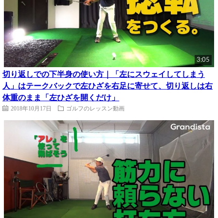
3:05
切り返しでの下半身の使い方｜「左にスウェイしてしまう
人」はテークバックで左ひざを右足に寄せて、切り返しは右
体重のまま「左ひざを開くだけ」
2018年10月17日
ゴルフのレッスン動画