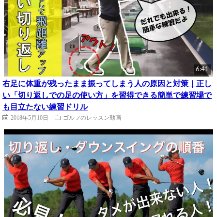
6:41
右足に体重が残ったまま振ってしまう人の原因と対策｜正し
い「切り返しでの足の使い方」を習得できる簡単で練習場で
も目立たない練習ドリル
2018年5月10日
ゴルフのレッスン動画