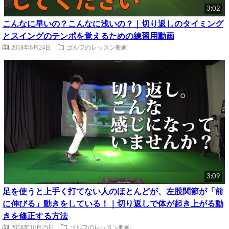
3:02
こんなに早いの？こんなに浅いの？｜切り返しのタイミング
とスイングのテンポを覚えるための練習用動画
2018年6月24日
ゴルフのレッスン動画
3:09
足を使うと上手く打てない人のほとんどが、左股関節が「前
に伸びる」動きをしている！｜切り返しで体が起き上がる動
きを修正する方法
2018年10月25日
ゴルフのレッスン動画