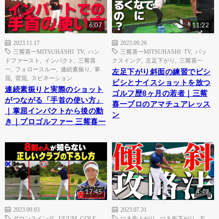
6:07
11:22
2023.11.17
2023.09.26
三觜喜一MITSUHASHI TV
,
ハン
三觜喜一MITSUHASHI TV
,
バッ
ドファースト
,
インパクト
,
三觜喜
クスイング
,
左足下がり
,
三觜喜一
一
,
フォロースルー
,
連続素振り
,
掌
左足下がり斜面の練習でビシ
屈
,
背屈
,
スピネーション
ビシとナイスショットを放つ
連続素振りと実際のショット
ゴルフ歴8ヶ月の若者｜三觜
がつながる「手首の使い方」
喜一プロのアマチュアレッス
｜掌屈インパクトから後の動
ン
き｜プロゴルファー 三觜喜一
17:45
4:47
2023.09.03
2023.07.31
ダウンスイング
,
UUUM GOLF-
つま先上がり
,
つま先下がり
,
左