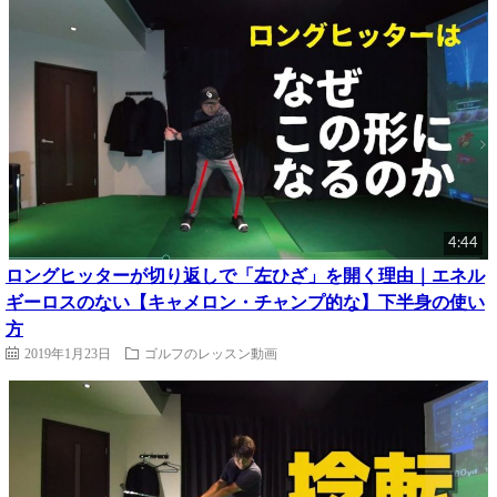
4:44
ロングヒッターが切り返しで「左ひざ」を開く理由｜エネル
ギーロスのない【キャメロン・チャンプ的な】下半身の使い
方
2019年1月23日
ゴルフのレッスン動画