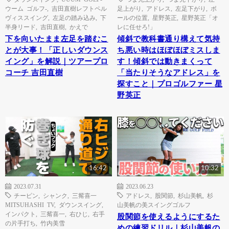
ウーム ゴルフ-
,
吉田直樹レフトペル
足上がり
,
アドレス
,
左足下がり
,
ボ
ヴィススイング
,
左足の踏み込み
,
下
ールの位置
,
星野英正
,
星野英正「オ
半身リード
,
吉田直樹
,
かえで
レに任せろ!」
下を向いたまま左足を踏むこ
傾斜で教科書通り構えて気持
とが大事！「正しいダウンス
ち悪い時はほぼほぼミスしま
イング」を解説｜ツアープロ
す！傾斜では動きまくって
コーチ 吉田直樹
「当たりそうなアドレス」を
探すこと｜プロゴルファー 星
野英正
16:42
10:32
2023.07.31
2023.06.23
チーピン
,
シャンク
,
三觜喜一
アドレス
,
股関節
,
杉山美帆
,
杉
MITSUHASHI TV
,
ダウンスイング
,
山美帆の美スイングゴルフ
インパクト
,
三觜喜一
,
右ひじ
,
右手
股関節を使えるようにするた
の片手打ち
,
竹内美雪
めの練習ドリル｜杉山美帆の