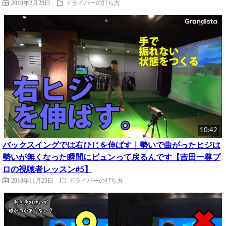
2019年2月28日
ドライバーの打ち方
10:42
バックスイングでは右ひじを伸ばす｜勢いで曲がったヒジは
勢いが無くなった瞬間にビュンって戻るんです【吉田一尊プ
ロの視聴者レッスン#5】
2018年11月23日
ドライバーの打ち方