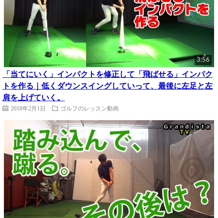
3:56
「当てにいく」インパクトを修正して「飛ばせる」インパク
トを作る｜低くダウンスイングしていって、最後に左足と左
肩を上げていく。
2018年2月1日
ゴルフのレッスン動画