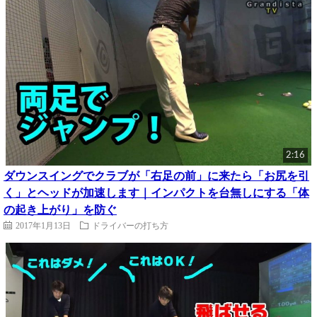
2:16
ダウンスイングでクラブが「右足の前」に来たら「お尻を引
く」とヘッドが加速します｜インパクトを台無しにする「体
の起き上がり」を防ぐ
2017年1月13日
ドライバーの打ち方