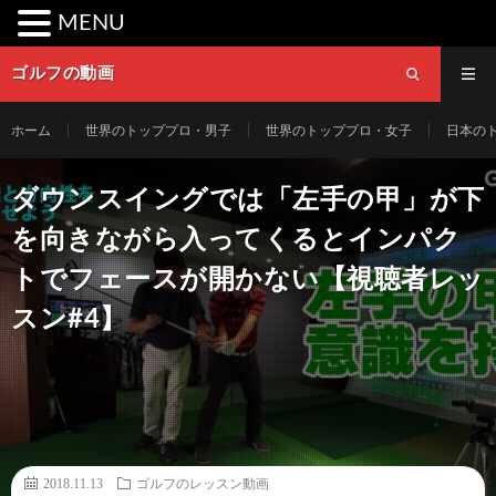
MENU
ゴルフの動画
ホーム
世界のトッププロ・男子
世界のトッププロ・女子
日本の
ダウンスイングでは「左手の甲」が下
を向きながら入ってくるとインパク
トでフェースが開かない【視聴者レッ
スン#4】
2018.11.13
ゴルフのレッスン動画