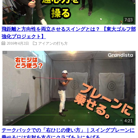
7:13
飛距離と方向性を両立させるスイングとは？ 【東大ゴルフ部
強化プロジェクト】
2016年4月2日
アイアンの打ち方
4:21
テークバックでの「右ひじの使い方」｜スイングプレーンに
乗せるには右肘を支点にクラブを上にあげる