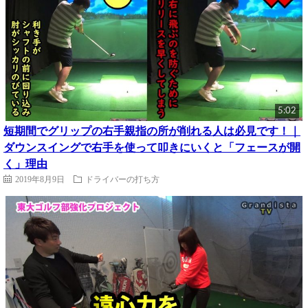
5:02
短期間でグリップの右手親指の所が削れる人は必見です！｜
ダウンスイングで右手を使って叩きにいくと「フェースが開
く」理由
2019年8月9日
ドライバーの打ち方