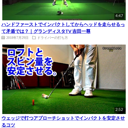
4:47
ハンドファーストでインパクトしてからヘッドを走らせるっ
て矛盾では？｜グランディスタTV 吉田一尊
2018年7月29日
ドライバーの打ち方
2:52
ウェッジで打つアプローチショットでインパクトを安定させ
るコツ