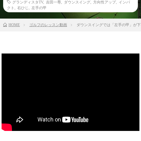
グランディスタTV
,
吉田一尊
,
ダウンスイング
,
方向性アップ
,
インパ
クト
,
右ひじ
,
左手の甲
HOME
ゴルフのレッスン動画
ダウンスイングでは「左手の甲」が下