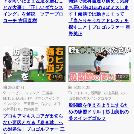
下を向いたまま左足を踏むこ
傾斜で教科書通り構えて気持
とが大事！「正しいダウンス
ち悪い時はほぼほぼミスしま
イング」を解説｜ツアープロ
す！傾斜では動きまくって
コーチ 吉田直樹
「当たりそうなアドレス」を
探すこと｜プロゴルファー 星
野英正
16:42
10:32
2023.07.31
2023.06.23
チーピン
,
シャンク
,
三觜喜一
アドレス
,
股関節
,
杉山美帆
,
杉
MITSUHASHI TV
,
ダウンスイング
,
山美帆の美スイングゴルフ
インパクト
,
三觜喜一
,
右ひじ
,
右手
股関節を使えるようにするた
の片手打ち
,
竹内美雪
めの練習ドリル｜杉山美帆の
プロもアマもスコアが出切ら
美スイングゴルフ
ない要因となる「巻き球」へ
の対処法｜プロゴルファー 三