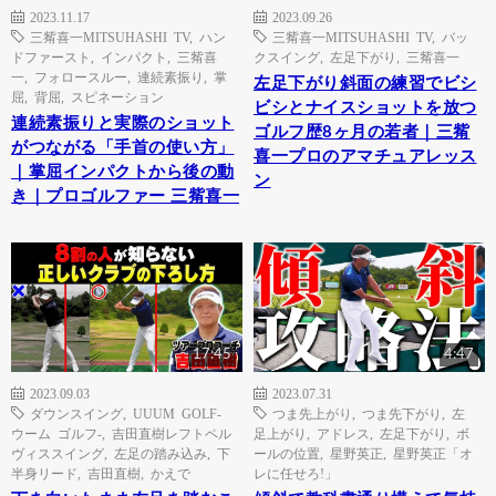
2023.11.17
2023.09.26
三觜喜一MITSUHASHI TV
,
ハン
三觜喜一MITSUHASHI TV
,
バッ
ドファースト
,
インパクト
,
三觜喜
クスイング
,
左足下がり
,
三觜喜一
一
,
フォロースルー
,
連続素振り
,
掌
左足下がり斜面の練習でビシ
屈
,
背屈
,
スピネーション
ビシとナイスショットを放つ
連続素振りと実際のショット
ゴルフ歴8ヶ月の若者｜三觜
がつながる「手首の使い方」
喜一プロのアマチュアレッス
｜掌屈インパクトから後の動
ン
き｜プロゴルファー 三觜喜一
17:45
4:47
2023.09.03
2023.07.31
ダウンスイング
,
UUUM GOLF-
つま先上がり
,
つま先下がり
,
左
ウーム ゴルフ-
,
吉田直樹レフトペル
足上がり
,
アドレス
,
左足下がり
,
ボ
ヴィススイング
,
左足の踏み込み
,
下
ールの位置
,
星野英正
,
星野英正「オ
半身リード
,
吉田直樹
,
かえで
レに任せろ!」