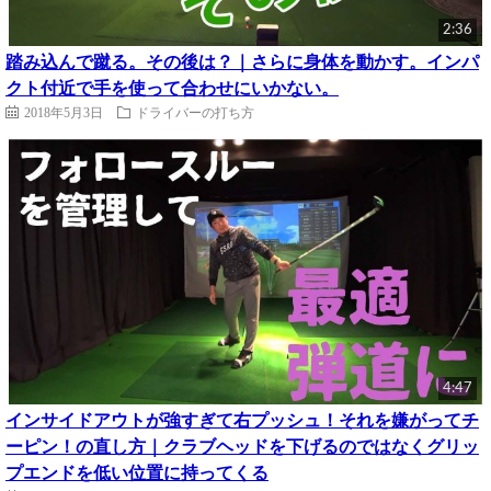
2:36
踏み込んで蹴る。その後は？｜さらに身体を動かす。インパ
クト付近で手を使って合わせにいかない。
2018年5月3日
ドライバーの打ち方
4:47
インサイドアウトが強すぎて右プッシュ！それを嫌がってチ
ーピン！の直し方｜クラブヘッドを下げるのではなくグリッ
プエンドを低い位置に持ってくる