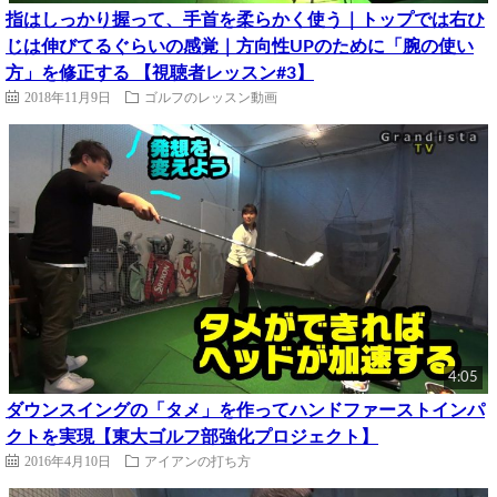
指はしっかり握って、手首を柔らかく使う｜トップでは右ひ
じは伸びてるぐらいの感覚｜方向性UPのために「腕の使い
方」を修正する 【視聴者レッスン#3】
2018年11月9日
ゴルフのレッスン動画
4:05
ダウンスイングの「タメ」を作ってハンドファーストインパ
クトを実現【東大ゴルフ部強化プロジェクト】
2016年4月10日
アイアンの打ち方