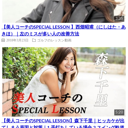
3:35
【美人コーチのSPECIAL LESSON 】西畑昭甫（にしはた・あ
きほ）｜左のミスが多い人の改善方法
2018年3月23日
ゴルフのレッスン動画
5:20
【美人コーチのSPECIAL LESSON】森下千里｜ヒッカケが出
てしまう原因と対策｜1.手打ちしている場合 2.スイング軌道