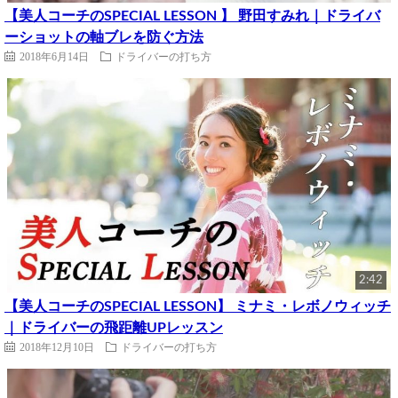
【美人コーチのSPECIAL LESSON 】 野田すみれ｜ドライバ
ーショットの軸ブレを防ぐ方法
2018年6月14日
ドライバーの打ち方
2:42
【美人コーチのSPECIAL LESSON】 ミナミ・レボノウィッチ
｜ドライバーの飛距離UPレッスン
2018年12月10日
ドライバーの打ち方