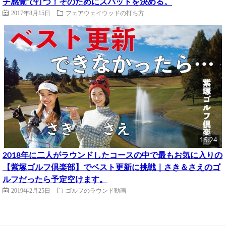
チ感覚で打つ！そのためにスパットを決める。
2017年8月15日
フェアウェイウッドの打ち方
15:24
2018年に二人がラウンドしたコースの中で最もお気に入りの
【紫塚ゴルフ倶楽部】でベスト更新に挑戦｜さき＆さえのゴ
ルフだったら予定空けます。
2019年2月25日
ゴルフのラウンド動画