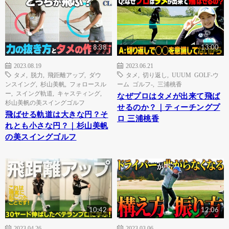
8:38
13:00
2023.08.19
2023.06.21
タメ
,
脱力
,
飛距離アップ
,
ダウ
タメ
,
切り返し
,
UUUM GOLF-ウ
ンスイング
,
杉山美帆
,
フォロースル
ーム ゴルフ-
,
三浦桃香
ー
,
スイング軌道
,
キャスティング
,
なぜプロはタメが出来て飛ば
杉山美帆の美スイングゴルフ
せるのか？｜ティーチングプ
飛ばせる軌道は大きな円？そ
ロ 三浦桃香
れとも小さな円？｜杉山美帆
の美スイングゴルフ
10:42
12:06
2023.04.26
2023.03.06