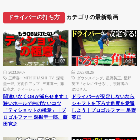
ドライバーの打ち方
カテゴリの最新動画
11:07
10:21
2023.09.07
2023.08.26
三觜喜一MITSUHASHI TV
,
深堀
ダウンスイング
,
星野英正
,
星野
圭一郎
,
方向性アップ
,
三觜喜一
,
藤
英正「オレに任せろ!」
,
視聴者の
田寛之
,
ティーショット
RYOさん
間違いなくOBが減らせます！
ドライバーが安定しないなら
狭いホールで曲げないコツ
シャフトを下ろす角度を意識
「ティショットの極意」｜プ
しよう｜プロゴルファー 星野
ロゴルファー 深掘圭一郎、藤
英正
田寛之