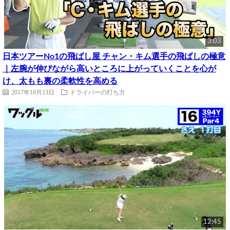
3:03
日本ツアーNo1の飛ばし屋 チャン・キム選手の飛ばしの極意
｜左腕が伸びながら高いところに上がっていくことを心が
け、太もも裏の柔軟性を高める
2017年10月13日
ドライバーの打ち方
12:45