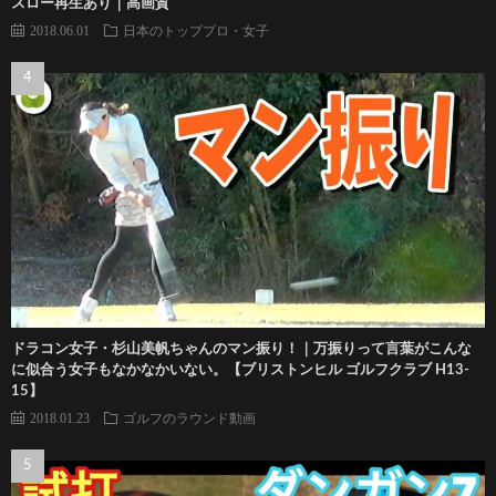
スロー再生あり｜高画質
2018.06.01
日本のトッププロ・女子
ドラコン女子・杉山美帆ちゃんのマン振り！｜万振りって言葉がこんな
に似合う女子もなかなかいない。【ブリストンヒル ゴルフクラブ H13-
15】
2018.01.23
ゴルフのラウンド動画