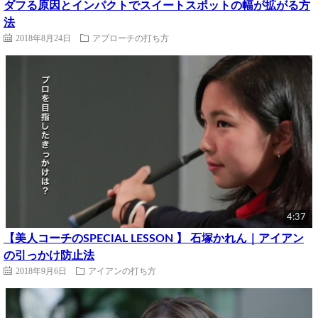
ダフる原因とインパクトでスイートスポットの幅が拡がる方
法
2018年8月24日
アプローチの打ち方
4:37
【美人コーチのSPECIAL LESSON 】 石塚かれん｜アイアン
の引っかけ防止法
2018年9月6日
アイアンの打ち方