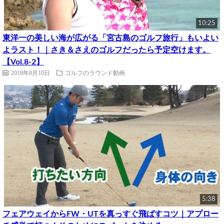
10:25
東洋一の美しい海が広がる「宮古島のゴルフ旅行」もいよい
よラスト！｜さき＆さえのゴルフだったら予定空けます。
【Vol.8-2】
2018年8月10日
ゴルフのラウンド動画
5:38
フェアウェイからFW・UTを真っすぐ飛ばすコツ｜アプロー