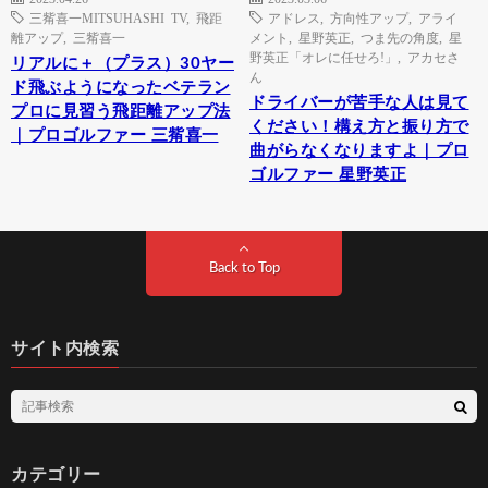
三觜喜一MITSUHASHI TV
,
飛距
アドレス
,
方向性アップ
,
アライ
離アップ
,
三觜喜一
メント
,
星野英正
,
つま先の角度
,
星
野英正「オレに任せろ!」
,
アカセさ
リアルに＋（プラス）30ヤー
ん
ド飛ぶようになったベテラン
ドライバーが苦手な人は見て
プロに見習う飛距離アップ法
ください！構え方と振り方で
｜プロゴルファー 三觜喜一
曲がらなくなりますよ｜プロ
ゴルファー 星野英正
Back to Top
サイト内検索
カテゴリー