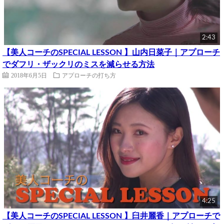
2:43
【美人コーチのSPECIAL LESSON 】山内日菜子｜アプローチ
でダフリ・ザックリのミスを減らせる方法
2018年6月5日
アプローチの打ち方
4:25
【美人コーチのSPECIAL LESSON 】臼井麗香｜アプローチで