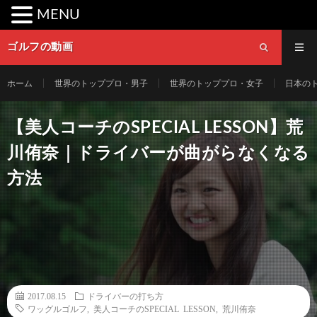
MENU
ゴルフの動画
ホーム
世界のトッププロ・男子
世界のトッププロ・女子
日本の
【美人コーチのSPECIAL LESSON】荒
川侑奈｜ドライバーが曲がらなくなる
方法
2017.08.15
ドライバーの打ち方
ワッグルゴルフ
,
美人コーチのSPECIAL LESSON
,
荒川侑奈