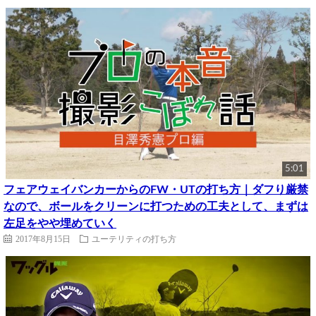
5:01
フェアウェイバンカーからのFW・UTの打ち方｜ダフり厳禁
なので、ボールをクリーンに打つための工夫として、まずは
左足をやや埋めていく
2017年8月15日
ユーテリティの打ち方