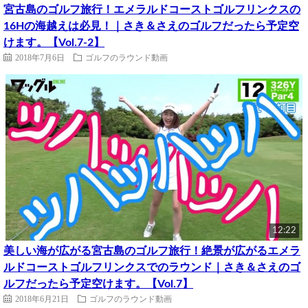
宮古島のゴルフ旅行！エメラルドコーストゴルフリンクスの
16Hの海越えは必見！｜さき＆さえのゴルフだったら予定空
けます。【Vol.7-2】
2018年7月6日
ゴルフのラウンド動画
12:22
美しい海が広がる宮古島のゴルフ旅行！絶景が広がるエメラ
ルドコーストゴルフリンクスでのラウンド｜さき＆さえのゴ
ルフだったら予定空けます。【Vol.7】
2018年6月21日
ゴルフのラウンド動画