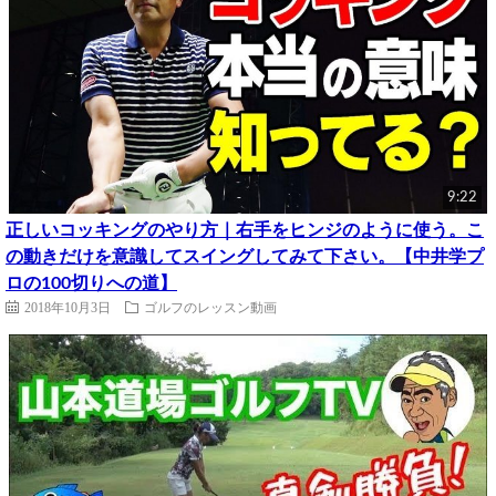
9:22
正しいコッキングのやり方｜右手をヒンジのように使う。こ
の動きだけを意識してスイングしてみて下さい。【中井学プ
ロの100切りへの道】
2018年10月3日
ゴルフのレッスン動画