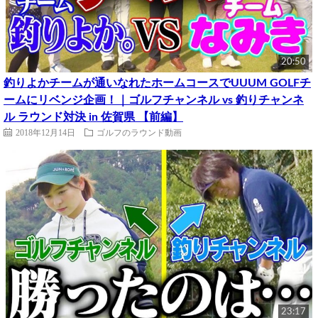
20:50
釣りよかチームが通いなれたホームコースでUUUM GOLFチ
ームにリベンジ企画！｜ゴルフチャンネル vs 釣りチャンネ
ル ラウンド対決 in 佐賀県 【前編】
2018年12月14日
ゴルフのラウンド動画
23:17