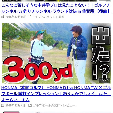
こんなに苦しそうな中井学プロは見たことない！｜ゴルフチ
ャンネル vs 釣りチャンネル ラウンド対決 in 佐賀県 【後編】
2018年12月15日
ゴルフのラウンド動画
16:26
HONMA（本間ゴルフ） HONMA D1 vs HONMA TW-X ゴル
フボール 試打インプレッション｜釣りよかでしょう。はた、
よーらい、キム
2018年12月7日
ゴルフボールの試打・レビュー