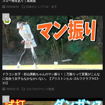
スロー再生あり｜高画質
2018.06.01
日本のトッププロ・女子
ドラコン女子・杉山美帆ちゃんのマン振り！｜万振りって言葉がこんな
に似合う女子もなかなかいない。【ブリストンヒル ゴルフクラブ H13-
15】
2018.01.23
ゴルフのラウンド動画