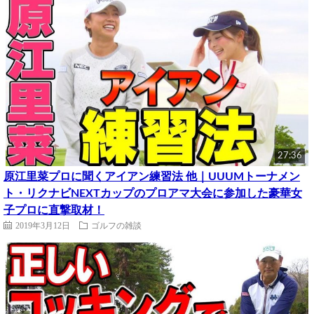
27:36
原江里菜プロに聞くアイアン練習法 他｜UUUMトーナメン
ト・リクナビNEXTカップのプロアマ大会に参加した豪華女
子プロに直撃取材！
2019年3月12日
ゴルフの雑談