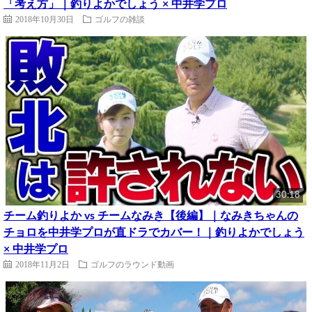
「考え方」｜釣りよかでしょう × 中井学プロ
2018年10月30日
ゴルフの雑談
30:18
チーム釣りよか vs チームなみき【後編】｜なみきちゃんの
チョロを中井学プロが直ドラでカバー！｜釣りよかでしょう
× 中井学プロ
2018年11月2日
ゴルフのラウンド動画