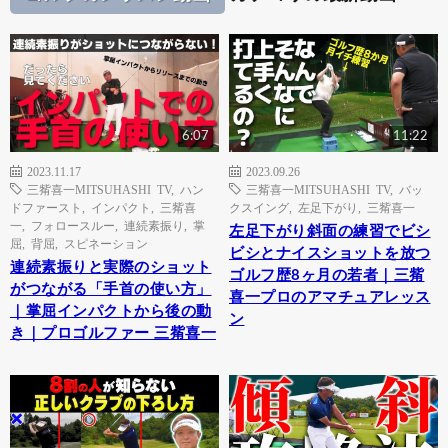
6:07
11:22
2023.11.17
2023.09.26
三觜喜一MITSUHASHI TV
,
ハン
三觜喜一MITSUHASHI TV
,
バッ
ドファースト
,
インパクト
,
三觜喜
クスイング
,
左足下がり
,
三觜喜一
一
,
フォロースルー
,
連続素振り
,
掌
左足下がり斜面の練習でビシ
屈
,
背屈
,
スピネーション
ビシとナイスショットを放つ
連続素振りと実際のショット
ゴルフ歴8ヶ月の若者｜三觜
がつながる「手首の使い方」
喜一プロのアマチュアレッス
｜掌屈インパクトから後の動
ン
き｜プロゴルファー 三觜喜一