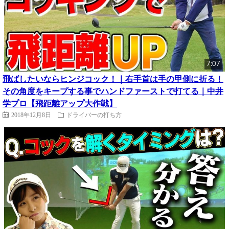
7:07
飛ばしたいならヒンジコック！｜右手首は手の甲側に折る！
その角度をキープする事でハンドファーストで打てる｜中井
学プロ【飛距離アップ大作戦】
2018年12月8日
ドライバーの打ち方