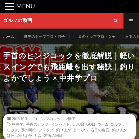
MENU
ゴルフの動画
ホーム
世界のトッププロ・男子
世界のトッププロ・女子
日本の
手首のヒンジコックを徹底解説｜軽い
スイングでも飛距離を出す秘訣｜釣り
よかでしょう × 中井学プロ
2018.10.31
ゴルフのレッスン動画
中井学
,
手首のヒンジ
,
インパクト
,
UUUM GOLF-ウーム ゴルフ-
,
なみき
,
腰の回転
,
フリップ
,
釣りよか よーらい
,
右手の角度
,
釣りよか
はた
,
釣りよか キム
,
左腕の回旋