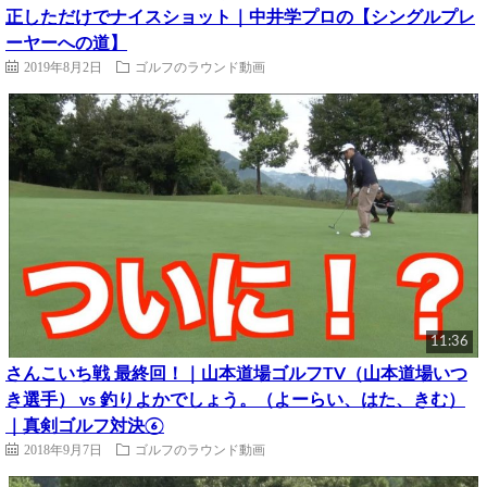
正しただけでナイスショット｜中井学プロの【シングルプレ
ーヤーへの道】
2019年8月2日
ゴルフのラウンド動画
11:36
さんこいち戦 最終回！｜山本道場ゴルフTV（山本道場いつ
き選手） vs 釣りよかでしょう。（よーらい、はた、きむ）
｜真剣ゴルフ対決⑥
2018年9月7日
ゴルフのラウンド動画