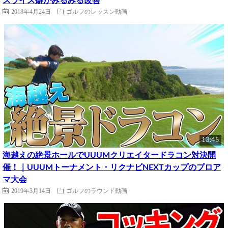
スライス癖がみるみる改善
2018年4月24日
ゴルフのレッスン動画
13:45
海越えの絶景ホールでUUUMクリエイタードラコン対決開
催！｜UUUMトーナメント・リクナビNEXTカップのプロア
マ大会
2019年3月14日
ゴルフのラウンド動画