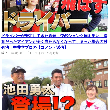
8:47
ドライバーが安定してきた途端、突然シャンク病を患い、得
意だったアイアンが全く当たらなくなってしまった場合の対
処法｜中井学プロの【コメント返信】
2019年3月20日
ドライバーの打ち方