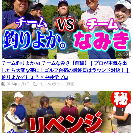
26:58
チーム釣りよか vs チームなみき【前編】｜プロが本気を出
したら大変な事に！ゴルフ合宿の最終日はラウンド対決！｜
釣りよかでしょう × 中井学プロ
2018年11月1日
ゴルフのラウンド動画