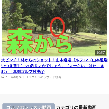
10:57
大ピンチ！林からのショット！山本道場ゴルフTV（山本道場
いつき選手） vs 釣りよかでしょう。（よーらい、はた、き
む）｜真剣ゴルフ対決②
2018年8月24日
ゴルフのラウンド動画
ゴルフのレッスン動画
カテゴリの最新動画