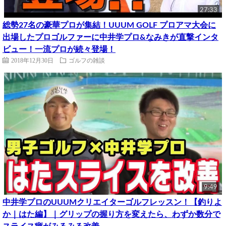
27:33
総勢27名の豪華プロが集結！UUUM GOLF プロアマ大会に
出場したプロゴルファーに中井学プロ&なみきが直撃インタ
ビュー！一流プロが続々登場！
2018年12月30日
ゴルフの雑談
9:49
中井学プロのUUUMクリエイターゴルフレッスン！【釣りよ
か｜はた編】｜グリップの握り方を変えたら、わずか数分で