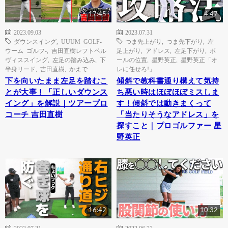
17:45
4:47
2023.09.03
2023.07.31
ダウンスイング
,
UUUM GOLF-
つま先上がり
,
つま先下がり
,
左
ウーム ゴルフ-
,
吉田直樹レフトペル
足上がり
,
アドレス
,
左足下がり
,
ボ
ヴィススイング
,
左足の踏み込み
,
下
ールの位置
,
星野英正
,
星野英正「オ
半身リード
,
吉田直樹
,
かえで
レに任せろ!」
下を向いたまま左足を踏むこ
傾斜で教科書通り構えて気持
とが大事！「正しいダウンス
ち悪い時はほぼほぼミスしま
イング」を解説｜ツアープロ
す！傾斜では動きまくって
コーチ 吉田直樹
「当たりそうなアドレス」を
探すこと｜プロゴルファー 星
野英正
16:42
10:32
2023.07.31
2023.06.23