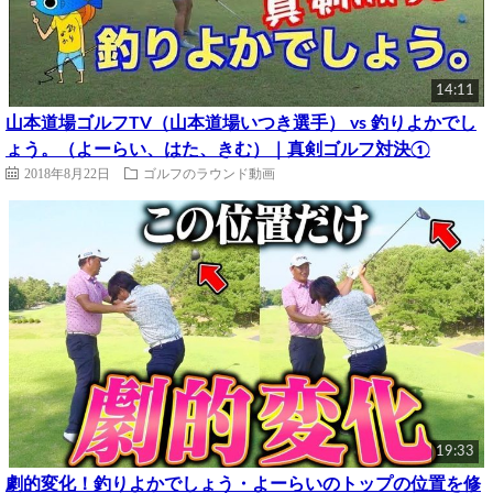
14:11
山本道場ゴルフTV（山本道場いつき選手） vs 釣りよかでし
ょう。（よーらい、はた、きむ）｜真剣ゴルフ対決①
2018年8月22日
ゴルフのラウンド動画
19:33
劇的変化！釣りよかでしょう・よーらいのトップの位置を修