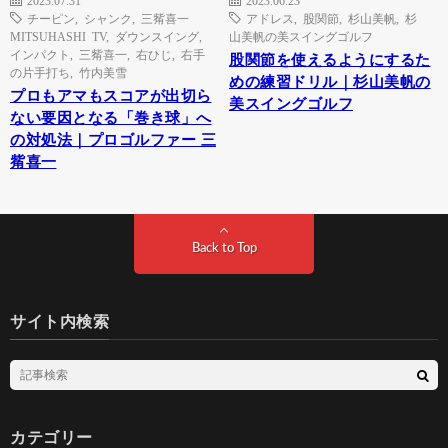
チーピン
,
シャンク
,
三觜喜一
アドレス
,
股関節
,
杉山美帆
,
杉
MITSUHASHI TV
,
ダウンスイング
,
山美帆の美スイングゴルフ
インパクト
,
三觜喜一
,
右ひじ
,
右手
股関節を使えるようにするた
の片手打ち
,
竹内美雪
めの練習ドリル｜杉山美帆の
プロもアマもスコアが出切ら
美スイングゴルフ
ない要因となる「巻き球」へ
の対処法｜プロゴルファー 三
觜喜一
Back to Top
サイト内検索
カテゴリー