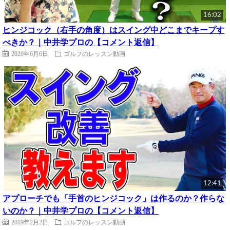
16:02
ヒンジコック（右手の角度）はスイング中どこまでキープす
べきか？｜中井学プロの【コメント返信】
2020年6月6日
ゴルフのレッスン動画
12:41
アプローチでも「手首のヒンジコック」は作るのか？作らな
いのか？｜中井学プロの【コメント返信】
2019年2月2日
ゴルフのレッスン動画