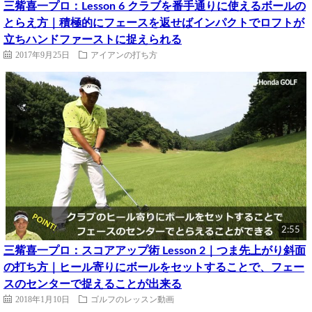
三觜喜一プロ：Lesson 6 クラブを番手通りに使えるボールの
とらえ方｜積極的にフェースを返せばインパクトでロフトが
立ちハンドファーストに捉えられる
2017年9月25日
アイアンの打ち方
2:55
三觜喜一プロ：スコアアップ術 Lesson 2｜つま先上がり斜面
の打ち方｜ヒール寄りにボールをセットすることで、フェー
スのセンターで捉えることが出来る
2018年1月10日
ゴルフのレッスン動画