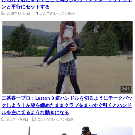
ンと平行にセットする
2018年1月10日
ゴルフのレッスン動画
2:41
三觜喜一プロ：Lesson 3 逆ハンドルを切るようにテークバッ
クしよう｜左脇を締めたままクラブをまっすぐ引くとハンド
ルを左に切るような動きになる
2017年7月9日
ゴルフのレッスン動画