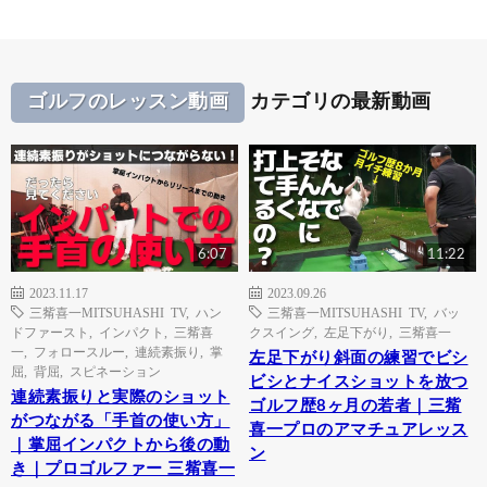
ゴルフのレッスン動画
カテゴリの最新動画
6:07
11:22
2023.11.17
2023.09.26
三觜喜一MITSUHASHI TV
,
ハン
三觜喜一MITSUHASHI TV
,
バッ
ドファースト
,
インパクト
,
三觜喜
クスイング
,
左足下がり
,
三觜喜一
一
,
フォロースルー
,
連続素振り
,
掌
左足下がり斜面の練習でビシ
屈
,
背屈
,
スピネーション
ビシとナイスショットを放つ
連続素振りと実際のショット
ゴルフ歴8ヶ月の若者｜三觜
がつながる「手首の使い方」
喜一プロのアマチュアレッス
｜掌屈インパクトから後の動
ン
き｜プロゴルファー 三觜喜一