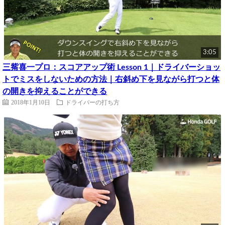
3:05
三觜喜一プロ：スコアアップ術 Lesson 1｜ドライバーショッ
トでミスをしないための方法｜右斜め下を見ながら打つと体
の開きを抑えることができる
2018年1月10日
ドライバーの打ち方