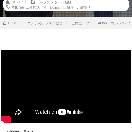
2017.07.09
ゴルフのレッスン動画
本田技研工業株式会社 (Honda)
,
三觜喜一
,
縦振り
HOME
ゴルフのレッスン動画
三觜喜一プロ：Lesson 1 ゴル