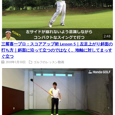
2:48
三觜喜一プロ：スコアアップ術 Lesson 5｜左足上がり斜面の
打ち方｜斜面に沿って立つのではなく、地軸に対してまっす
ぐ立つ
2018年1月10日
ゴルフのレッスン動画