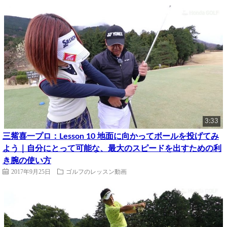
3:33
三觜喜一プロ：Lesson 10 地面に向かってボールを投げてみ
よう｜自分にとって可能な、最大のスピードを出すための利
き腕の使い方
2017年9月25日
ゴルフのレッスン動画