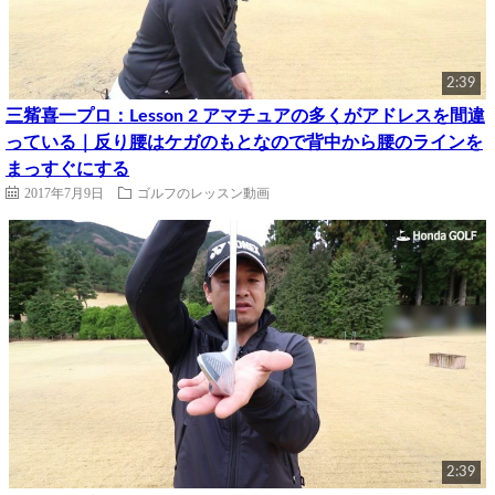
2:39
三觜喜一プロ：Lesson 2 アマチュアの多くがアドレスを間違
っている｜反り腰はケガのもとなので背中から腰のラインを
まっすぐにする
2017年7月9日
ゴルフのレッスン動画
2:39