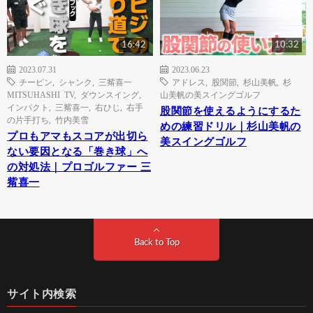
16:42
10:32
2023.07.31
2023.06.23
チーピン
,
シャンク
,
三觜喜一
アドレス
,
股関節
,
杉山美帆
,
杉
MITSUHASHI TV
,
ダウンスイング
,
山美帆の美スイングゴルフ
インパクト
,
三觜喜一
,
右ひじ
,
右手
股関節を使えるようにするた
の片手打ち
,
竹内美雪
めの練習ドリル｜杉山美帆の
プロもアマもスコアが出切ら
美スイングゴルフ
ない要因となる「巻き球」へ
の対処法｜プロゴルファー 三
觜喜一
Back to Top
サイト内検索