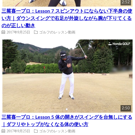
2:52
三觜喜一プロ：Lesson 7 スピンアウトにならない下半身の使
い方｜ダウンスイングで右足が外旋しながら腕が下りてくる
のが正しい動き
2017年9月25日
ゴルフのレッスン動画
2:50
三觜喜一プロ：Lesson 5 体の開きがスイングを台無しにする
｜ダフリやトップがなくなる体の使い方
2017年9月25日
ゴルフのレッスン動画