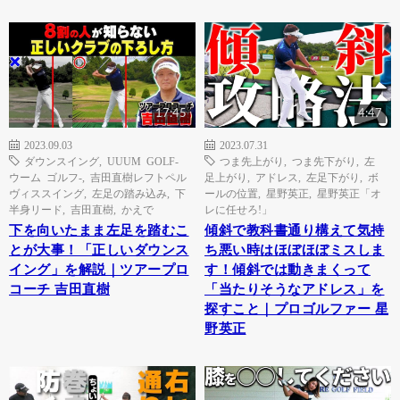
17:45
4:47
2023.09.03
2023.07.31
ダウンスイング
,
UUUM GOLF-
つま先上がり
,
つま先下がり
,
左
ウーム ゴルフ-
,
吉田直樹レフトペル
足上がり
,
アドレス
,
左足下がり
,
ボ
ヴィススイング
,
左足の踏み込み
,
下
ールの位置
,
星野英正
,
星野英正「オ
半身リード
,
吉田直樹
,
かえで
レに任せろ!」
下を向いたまま左足を踏むこ
傾斜で教科書通り構えて気持
とが大事！「正しいダウンス
ち悪い時はほぼほぼミスしま
イング」を解説｜ツアープロ
す！傾斜では動きまくって
コーチ 吉田直樹
「当たりそうなアドレス」を
探すこと｜プロゴルファー 星
野英正