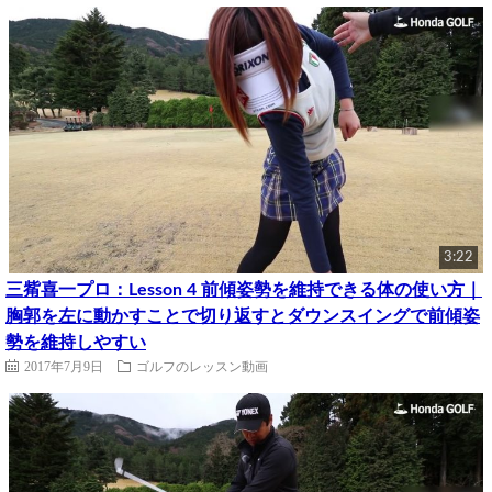
3:22
三觜喜一プロ：Lesson 4 前傾姿勢を維持できる体の使い方｜
胸郭を左に動かすことで切り返すとダウンスイングで前傾姿
勢を維持しやすい
2017年7月9日
ゴルフのレッスン動画