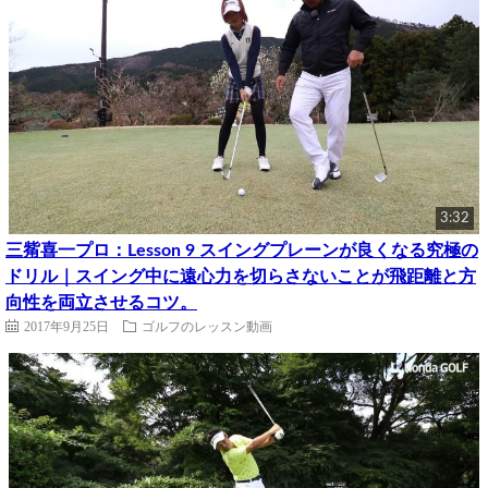
3:32
三觜喜一プロ：Lesson 9 スイングプレーンが良くなる究極の
ドリル｜スイング中に遠心力を切らさないことが飛距離と方
向性を両立させるコツ。
2017年9月25日
ゴルフのレッスン動画