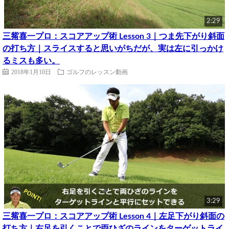
2:29
三觜喜一プロ：スコアアップ術 Lesson 3｜つま先下がり斜面
の打ち方｜スライスすると思いがちだが、実は左に引っかけ
るミスも多い。
2018年1月10日
ゴルフのレッスン動画
3:29
三觜喜一プロ：スコアアップ術 Lesson 4｜左足下がり斜面の
打ち方｜右足を引くことで両ひざのラインをターゲットライ