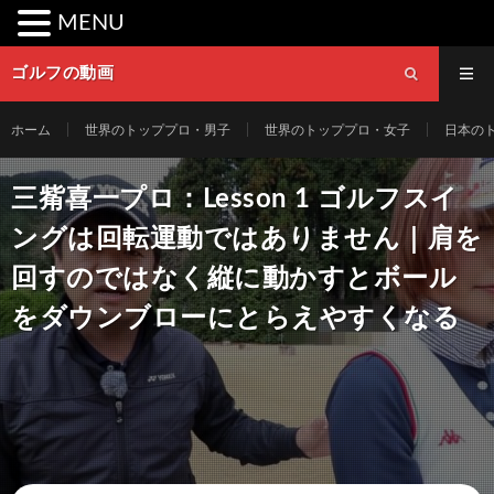
MENU
ゴルフの動画
ホーム
世界のトッププロ・男子
世界のトッププロ・女子
日本の
三觜喜一プロ：Lesson 1 ゴルフスイ
ングは回転運動ではありません｜肩を
回すのではなく縦に動かすとボール
をダウンブローにとらえやすくなる