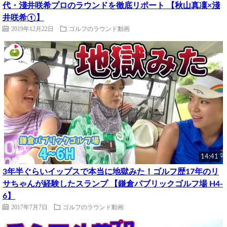
代・淺井咲希プロのラウンドを徹底リポート 【秋山真凜×淺
井咲希①】
2019年12月22日
ゴルフのラウンド動画
14:41
3年半ぐらいイップスで本当に地獄みた！ゴルフ歴17年のリ
サちゃんが経験したスランプ 【鎌倉パブリックゴルフ場 H4-
6】
2017年7月7日
ゴルフのラウンド動画