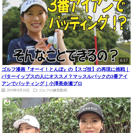
6:17
ゴルフ漫画『オーイ！とんぼ』の【スゴ技】の再現に挑戦｜
パターイップスの人にオススメ？マッスルバックの3番アイ
アンでパッティング｜小澤美奈瀬プロ
2019年8月10日
ゴルフの練習動画