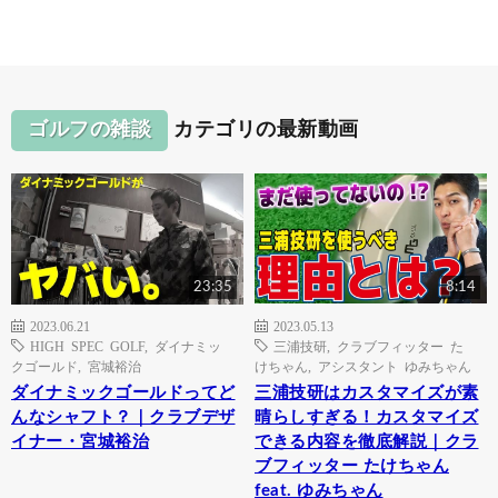
ゴルフの雑談
カテゴリの最新動画
23:35
8:14
2023.06.21
2023.05.13
HIGH SPEC GOLF
,
ダイナミッ
三浦技研
,
クラブフィッター た
クゴールド
,
宮城裕治
けちゃん
,
アシスタント ゆみちゃん
ダイナミックゴールドってど
三浦技研はカスタマイズが素
んなシャフト？｜クラブデザ
晴らしすぎる！カスタマイズ
イナー・宮城裕治
できる内容を徹底解説｜クラ
ブフィッター たけちゃん
feat. ゆみちゃん