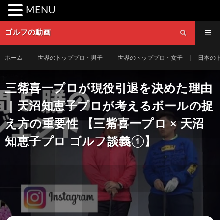
MENU
ゴルフの動画
ホーム
世界のトッププロ・男子
世界のトッププロ・女子
日本の
三觜喜一プロが現役引退を決めた理由
｜天沼知恵子プロが考えるボールの捉
え方の重要性 【三觜喜一プロ × 天沼
知恵子プロ ゴルフ談義①】