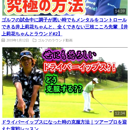
14:39
ゴルフの試合中に調子が悪い時でもメンタルをコントロール
できる井上莉花ちゃんと、全くできない三枝こころ先輩 【井
上莉花ちゃんとラウンド#2】
2019年1月12日
ゴルフのラウンド動画
12:34
ドライバーイップスになった時の克服方法｜ツアープロを迎
えた実戦レッスン