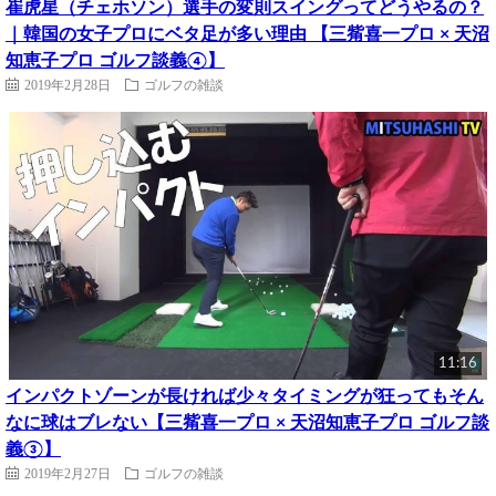
崔虎星（チェホソン）選手の変則スイングってどうやるの？
｜韓国の女子プロにベタ足が多い理由 【三觜喜一プロ × 天沼
知恵子プロ ゴルフ談義④】
2019年2月28日
ゴルフの雑談
11:16
インパクトゾーンが長ければ少々タイミングが狂ってもそん
なに球はブレない【三觜喜一プロ × 天沼知恵子プロ ゴルフ談
義③】
2019年2月27日
ゴルフの雑談