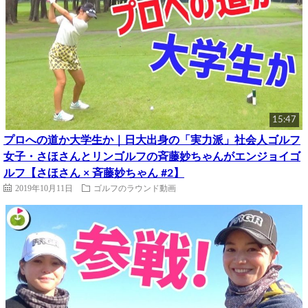
15:47
プロへの道か大学生か｜日大出身の「実力派」社会人ゴルフ
女子・さほさんとリンゴルフの斉藤妙ちゃんがエンジョイゴ
ルフ【さほさん × 斉藤妙ちゃん #2】
2019年10月11日
ゴルフのラウンド動画