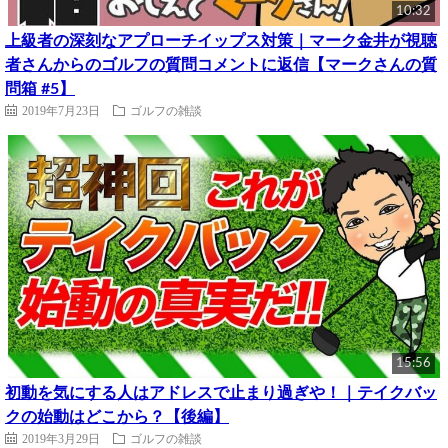
10:32
上級者の深刻なアプローチイップス対策｜マーク金井が視聴
者さんからのゴルフの質問コメントに返信【マークさんの質
問箱 #5】
2019年7月23日
ゴルフの雑談
15:56
初動を気にする人はアドレスで止まり過ぎや！｜テイクバッ
クの始動はどこから？【後編】
2019年3月29日
ゴルフの雑談