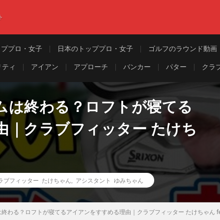
ト
ッププロ・女子
日本のトッププロ・女子
ゴルフのラウンド動画
リティ
アイアン
アプローチ
バンカー
パター
クラ
ムは終わる？ロフトが寝てる
由｜クラブフィッター たけち
ラブフィッター たけちゃん
,
アシスタント ゆみちゃん
終わる？ロフトが寝てるアイアンをすすめる理由｜クラブフィッター たけちゃん fea