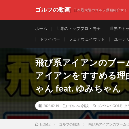
ゴルフの動画
日本最大級のゴルフ動画紹介サイ
ホーム
世界のトッププロ・男子
世界のト
ドライバー
フェアウェイウッド
ユーテ
飛び系アイアンのブー
アイアンをすすめる理
ゃん feat. ゆみちゃん
2023.02.19
ゴルフの雑談
ズバババ!GOLF
,
ク
HOME
ゴルフの雑談
飛び系アイアンのブームは