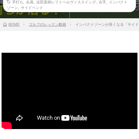
手打ち
,
右肩
,
吉田直樹レフトペルヴィススイング
,
右手
,
インパクト
ゾーン
,
サイドベンド
HOME
ゴルフのレッスン動画
インパクトゾーンが長くなる「サイド