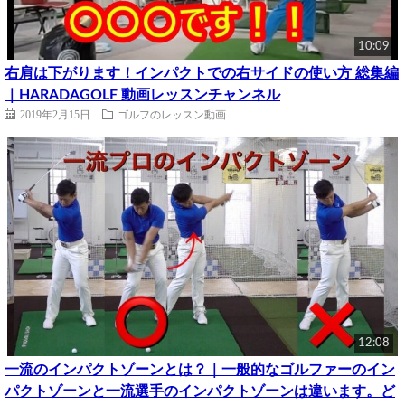
10:09
右肩は下がります！インパクトでの右サイドの使い方 総集編
｜HARADAGOLF 動画レッスンチャンネル
2019年2月15日
ゴルフのレッスン動画
12:08
一流のインパクトゾーンとは？｜一般的なゴルファーのイン
パクトゾーンと一流選手のインパクトゾーンは違います。ど