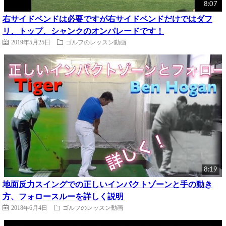
8:07
右サイドベンドは必要ですが右サイドベンドだけではダフ
リ、トップ、シャンクのオンパレードです！
2019年5月25日
ゴルフのレッスン動画
8:19
地面反力スイングでの正しいインパクトゾーンと手の動き
方、フォロースルーを詳しく説明
2018年6月4日
ゴルフのレッスン動画