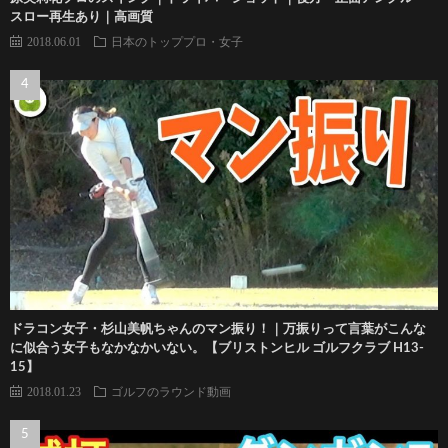
スロー再生あり｜高画質
2018.06.01
日本のトッププロ・女子
ドラコン女子・杉山美帆ちゃんのマン振り！｜万振りって言葉がこんな
に似合う女子もなかなかいない。【ブリストンヒル ゴルフクラブ H13-
15】
2018.01.23
ゴルフのラウンド動画