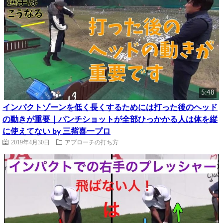
5:48
インパクトゾーンを低く長くするためには打った後のヘッド
の動きが重要｜パンチショットが全部ひっかかる人は体を縦
に使えてない by 三觜喜一プロ
2019年4月30日
アプローチの打ち方