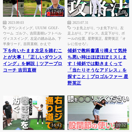
17:45
4:47
2023.09.03
2023.07.31
ダウンスイング
,
UUUM GOLF-
つま先上がり
,
つま先下がり
,
左
ウーム ゴルフ-
,
吉田直樹レフトペル
足上がり
,
アドレス
,
左足下がり
,
ボ
ヴィススイング
,
左足の踏み込み
,
下
ールの位置
,
星野英正
,
星野英正「オ
半身リード
,
吉田直樹
,
かえで
レに任せろ!」
下を向いたまま左足を踏むこ
傾斜で教科書通り構えて気持
とが大事！「正しいダウンス
ち悪い時はほぼほぼミスしま
イング」を解説｜ツアープロ
す！傾斜では動きまくって
コーチ 吉田直樹
「当たりそうなアドレス」を
探すこと｜プロゴルファー 星
野英正
16:42
10:32