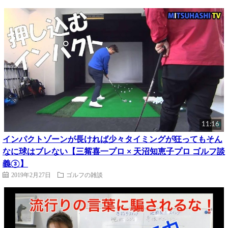
11:16
インパクトゾーンが長ければ少々タイミングが狂ってもそん
なに球はブレない【三觜喜一プロ × 天沼知恵子プロ ゴルフ談
義③】
2019年2月27日
ゴルフの雑談