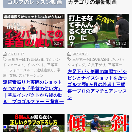
ゴルフのレッスン動画
カテゴリの最新動画
6:07
11:22
2023.11.17
2023.09.26
三觜喜一MITSUHASHI TV
,
ハン
三觜喜一MITSUHASHI TV
,
バッ
ドファースト
,
インパクト
,
三觜喜
クスイング
,
左足下がり
,
三觜喜一
一
,
フォロースルー
,
連続素振り
,
掌
左足下がり斜面の練習でビシ
屈
,
背屈
,
スピネーション
ビシとナイスショットを放つ
連続素振りと実際のショット
ゴルフ歴8ヶ月の若者｜三觜
がつながる「手首の使い方」
喜一プロのアマチュアレッス
｜掌屈インパクトから後の動
ン
き｜プロゴルファー 三觜喜一