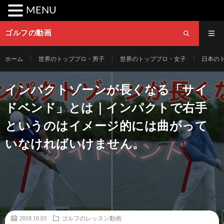
MENU
ゴルフの動画
ホーム
世界のトッププロ・男子
世界のトッププロ・女子
日本の
インパクトゾーンが長くなる「サイ
ドベンド」とは｜インパクトで右手
というのはイメージ的には曲がって
いなければいけません。
2018.10.03
ゴルフのレッスン動画