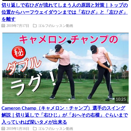
切り返しで右ひざが流れてしまう人の原因と対策｜トップの
位置からハーフウェイダウンまでは「右ひざ」と「左ひざ」
を離す
2019年7月17日
ゴルフのレッスン動画
10:25
Cameron Champ（キャメロン・チャンプ）選手のスイング
解説｜切り返しで「右ひじ」が「おへその右横」ぐらいまで
入っていれば深いタメが出来る
2019年1月16日
ゴルフのレッスン動画