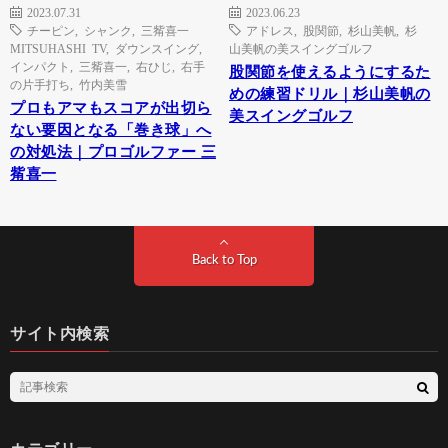
2023.07.31
2023.06.23
チーピン
,
シャンク
,
三觜喜一
アドレス
,
股関節
,
杉山美帆
,
杉
MITSUHASHI TV
,
ダウンスイング
,
山美帆の美スイングゴルフ
インパクト
,
三觜喜一
,
右ひじ
,
右手
股関節を使えるようにするた
の片手打ち
,
竹内美雪
めの練習ドリル｜杉山美帆の
プロもアマもスコアが出切ら
美スイングゴルフ
ない要因となる「巻き球」へ
の対処法｜プロゴルファー 三
觜喜一
Back to Top
サイト内検索