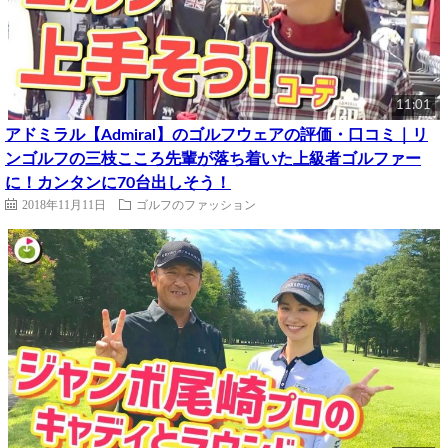
11:01
アドミラル【Admiral】のゴルフウェアの評価・口コミ｜リ
ンゴルフの三枝こころ先輩が落ち着いた上級者ゴルファー
に！カンタンに70台出しそう！
2018年11月11日
ゴルフのファッション