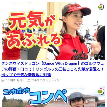
10:16
ダンスウィズドラゴン【Dance With Dragon】のゴルフウェ
アの評価・口コミ｜リンゴルフの三枝こころ先輩が若返る！
ポップで元気な新境地に到達
2018年11月3日
ゴルフのファッション