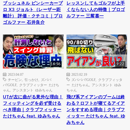
ブッシュネル ピンシーカープ
レッスンしてもゴルフが上手
ロ X3 ジョルト（レーザー距
くならない人の特徴｜プロゴ
離計） 評価・クチコミ｜プロ
ルファー 三觜喜一
ゴルファー 石井良介
16:56
9:22
2023.04.07
2023.02.19
チーピン
,
引っかけ
,
ズババ
ズバババ!GOLF
,
クラブフィッタ
バ!GOLF
,
クラブフィッター たけち
ー たけちゃん
,
アシスタント ゆみ
ゃん
,
アシスタント ゆみちゃん
ちゃん
UTが左に曲がる意外な理由！
飛び系アイアンのブームは終
フィッティングを必ず受ける
わる？ロフトが寝てるアイア
べき理由｜クラブフィッター
ンをすすめる理由｜クラブフ
たけちゃん feat. ゆみちゃん
ィッター たけちゃん feat. ゆ
みちゃん