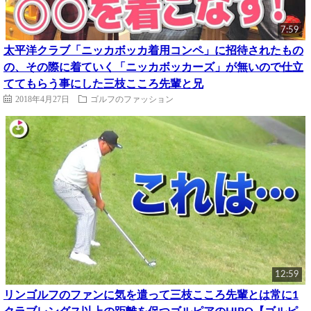
7:59
太平洋クラブ「ニッカボッカ着用コンペ」に招待されたもの
の、その際に着ていく「ニッカボッカーズ」が無いので仕立
ててもらう事にした三枝こころ先輩と兄
2018年4月27日
ゴルフのファッション
12:59
リンゴルフのファンに気を遣って三枝こころ先輩とは常に1