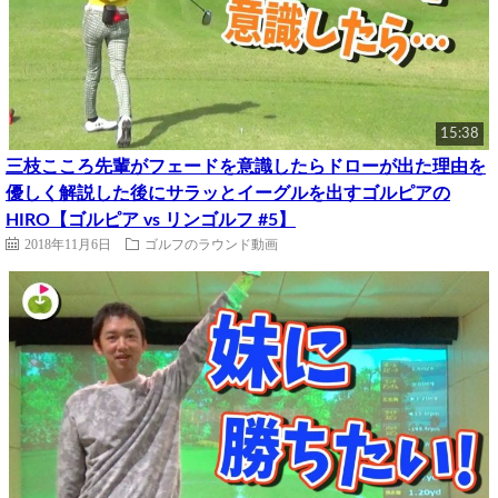
15:38
三枝こころ先輩がフェードを意識したらドローが出た理由を
優しく解説した後にサラッとイーグルを出すゴルピアの
HIRO【ゴルピア vs リンゴルフ #5】
2018年11月6日
ゴルフのラウンド動画