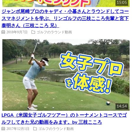
15:05
ジャンボ尾崎プロのキャディ・小暮さんとラウンドしてコー
スマネジメントを学ぶ、リンゴルフの三枝こころ先輩と宮下
泰明さん（三枝こころ 兄）
2018年9月7日
ゴルフのラウンド動画
14:54
LPGA（米国女子ゴルフツアー）のトーナメントコースでゴ
ルフしてきた兄の動画をみます。by 三枝こころ
2017年12月1日
ゴルフのラウンド動画