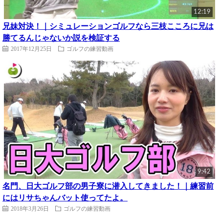
12:19
兄妹対決！｜シミュレーションゴルフなら三枝こころに兄は
勝てるんじゃないか説を検証する
2017年12月25日
ゴルフの練習動画
9:42
名門、日大ゴルフ部の男子寮に潜入してきました！｜練習前
にはリサちゃんバット使ってたよ。
2018年3月26日
ゴルフの練習動画