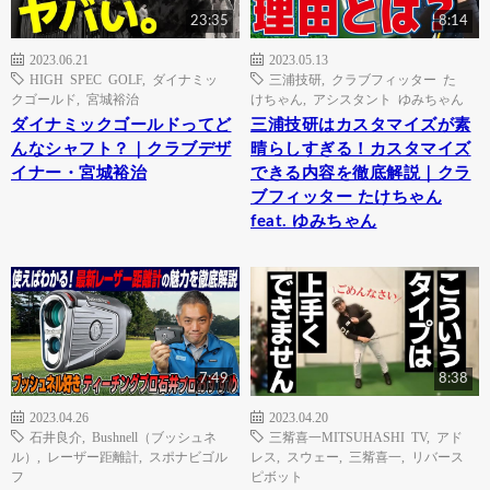
23:35
8:14
2023.06.21
2023.05.13
HIGH SPEC GOLF
,
ダイナミッ
三浦技研
,
クラブフィッター た
クゴールド
,
宮城裕治
けちゃん
,
アシスタント ゆみちゃん
ダイナミックゴールドってど
三浦技研はカスタマイズが素
んなシャフト？｜クラブデザ
晴らしすぎる！カスタマイズ
イナー・宮城裕治
できる内容を徹底解説｜クラ
ブフィッター たけちゃん
feat. ゆみちゃん
7:49
8:38
2023.04.26
2023.04.20
石井良介
,
Bushnell（ブッシュネ
三觜喜一MITSUHASHI TV
,
アド
ル）
,
レーザー距離計
,
スポナビゴル
レス
,
スウェー
,
三觜喜一
,
リバース
フ
ピボット