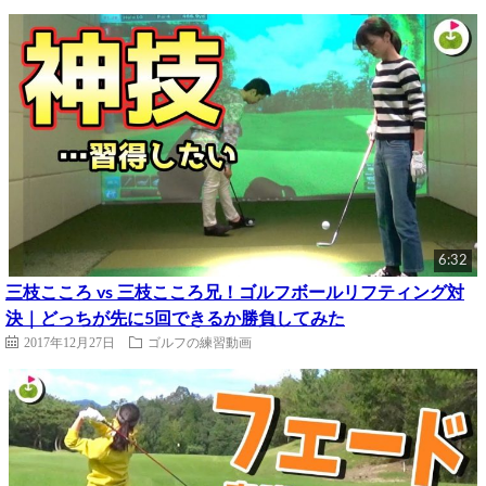
6:32
三枝こころ vs 三枝こころ兄！ゴルフボールリフティング対
決｜どっちが先に5回できるか勝負してみた
2017年12月27日
ゴルフの練習動画