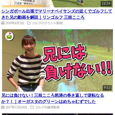
12:59
シンガポール出張でマリーナベイサンズの近くでゴルフして
きた兄の動画を解説｜リンゴルフ 三枝こころ
2018年8月3日
ゴルフのラウンド動画
9:53
兄には負けない！三枝こころ怒涛の巻き返しで逆転なる
か？！｜オーガスタのグリーンはめちゃむずでした
2017年12月26日
ゴルフの練習動画