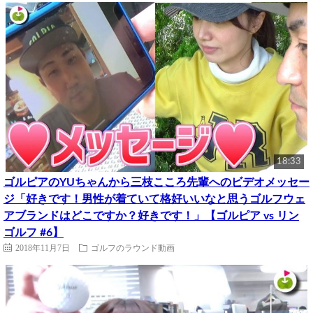
18:33
ゴルピアのYUちゃんから三枝こころ先輩へのビデオメッセー
ジ「好きです！男性が着ていて格好いいなと思うゴルフウェ
アブランドはどこですか？好きです！」【ゴルピア vs リン
ゴルフ #6】
2018年11月7日
ゴルフのラウンド動画