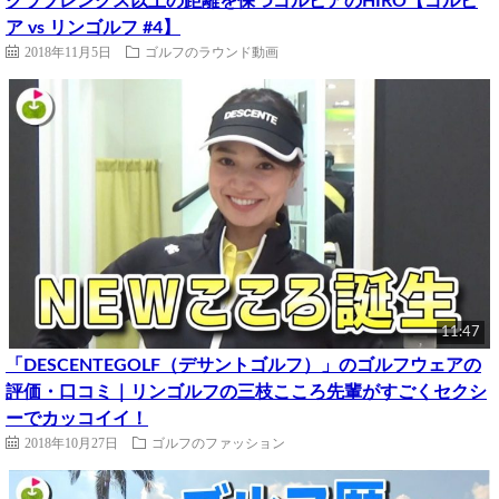
クラブレングス以上の距離を保つゴルピアのHIRO【ゴルピ
ア vs リンゴルフ #4】
2018年11月5日
ゴルフのラウンド動画
11:47
「DESCENTEGOLF（デサントゴルフ）」のゴルフウェアの
評価・口コミ｜リンゴルフの三枝こころ先輩がすごくセクシ
ーでカッコイイ！
2018年10月27日
ゴルフのファッション