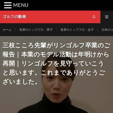
MENU
ゴルフの動画
ホーム
世界のトッププロ・男子
世界のトッププロ・女子
日本の
三枝こころ先輩がリンゴルフ卒業のご
報告｜本業のモデル活動は年明けから
再開｜リンゴルフを見守っていこう
と思います。これまでありがとうご
ざいました。