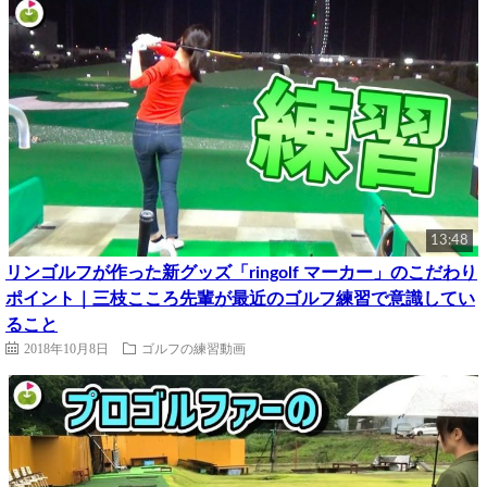
13:48
リンゴルフが作った新グッズ「ringolf マーカー」のこだわり
ポイント｜三枝こころ先輩が最近のゴルフ練習で意識してい
ること
2018年10月8日
ゴルフの練習動画