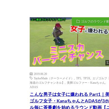
ゴルフのラウンド
1
2019.06.20
TaylorMade（テーラーメイド）
,
TP5
,
TP5X
,
エゾゴルフ
海道のゴルフチャンネル】
,
美脚ゴルファー・Kanaちゃん
,
ADAS
こんな男子は女子に嫌われる Part1｜
ゴルフ女子・KanaちゃんとADASが3
ル毎に茶番劇を始めるラウンド動画【