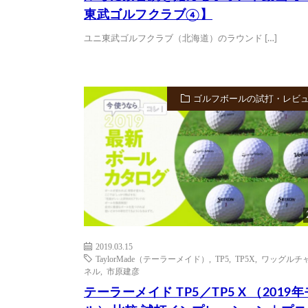
東武ゴルフクラブ④】
ユニ東武ゴルフクラブ（北海道）のラウンド […]
ゴルフボールの試打・レビ
2019.03.15
TaylorMade（テーラーメイド）
,
TP5
,
TP5X
,
ワッグルチ
ネル
,
市原建彦
テーラーメイド TP5／TP5 X （2019