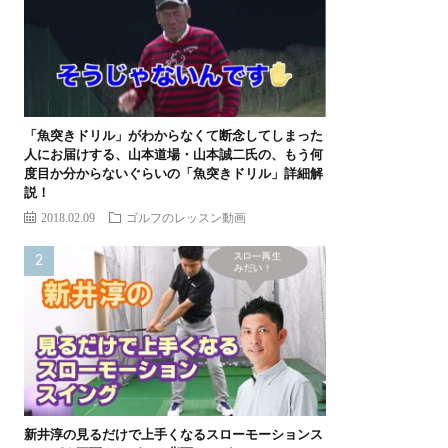
「魚突きドリル」がわからなくて断念してしまった
人にお届けする、山本道場・山本誠二氏の、もう何
度目か分からないぐらいの「魚突きドリル」詳細解
説！
2018.02.09
ゴルフのレッスン動画
新井淳の見るだけで上手くなるスローモーションス