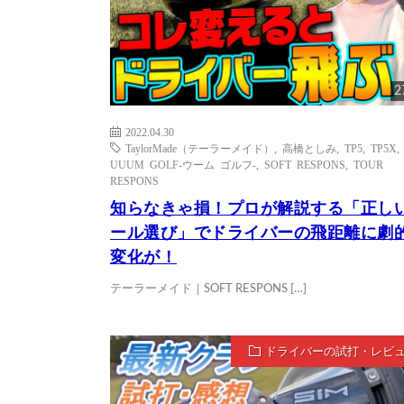
2
2022.04.30
TaylorMade（テーラーメイド）
,
高橋としみ
,
TP5
,
TP5X
,
UUUM GOLF-ウーム ゴルフ-
,
SOFT RESPONS
,
TOUR
RESPONS
知らなきゃ損！プロが解説する「正し
ール選び」でドライバーの飛距離に劇
変化が！
テーラーメイド｜SOFT RESPONS […]
ドライバーの試打・レビ