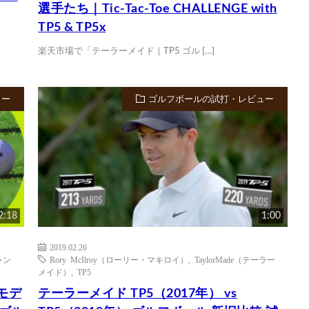
選手たち｜Tic-Tac-Toe CHALLENGE with
TP5 & TP5x
楽天市場で「テーラーメイド｜TP5 ゴル […]
ュー
ゴルフボールの試打・レビュー
2:18
1:00
2019.02.26
ャン
Rory McIlroy（ローリー・マキロイ）
,
TaylorMade（テーラー
メイド）
,
TP5
年モデ
テーラーメイド TP5（2017年） vs