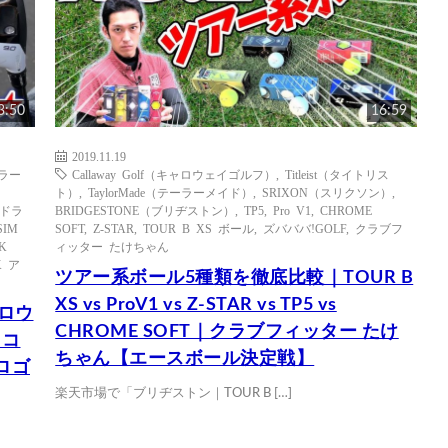
3:50
16:59
2019.11.19
ーラー
Callaway Golf（キャロウェイゴルフ）
,
Titleist（タイトリス
ト）
,
TaylorMade（テーラーメイド）
,
SRIXON（スリクソン）
,
 ドラ
BRIDGESTONE（ブリヂストン）
,
TP5
,
Pro V1
,
CHROME
SIM
SOFT
,
Z-STAR
,
TOUR B XS ボール
,
ズバババ!GOLF
,
クラブフ
K
ィッター たけちゃん
K ア
ツアー系ボール5種類を徹底比較｜TOUR B
XS vs ProV1 vs Z-STAR vs TP5 vs
ャロウ
CHROME SOFT｜クラブフィッター たけ
 コ
ちゃん【エースボール決定戦】
ロゴ
楽天市場で「ブリヂストン｜TOUR B […]