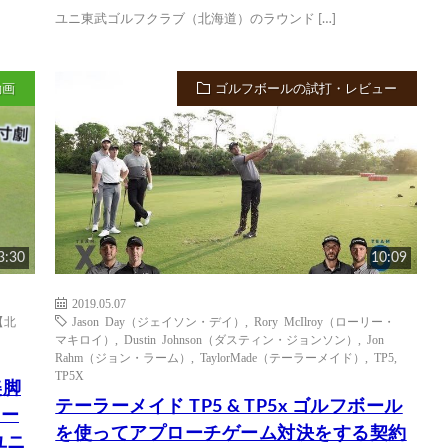
ユニ東武ゴルフクラブ（北海道）のラウンド […]
動画
ゴルフボールの試打・レビュー
3:30
10:09
2019.05.07
【北
Jason Day（ジェイソン・デイ）
,
Rory McIlroy（ローリー・
マキロイ）
,
Dustin Johnson（ダスティン・ジョンソン）
,
Jon
Rahm（ジョン・ラーム）
,
TaylorMade（テーラーメイド）
,
TP5
,
TP5X
美脚
テーラーメイド TP5 & TP5x ゴルフボール
ホー
を使ってアプローチゲーム対決をする契約
ユニ