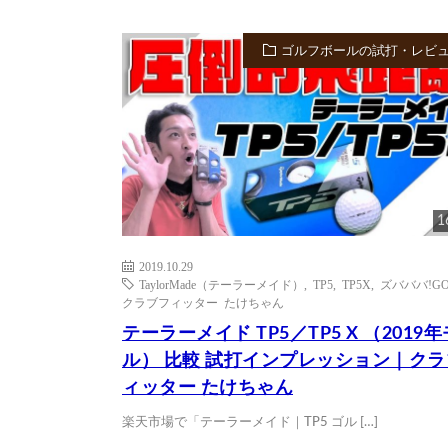
ゴルフボールの試打・レビ
1
2019.10.29
TaylorMade（テーラーメイド）
,
TP5
,
TP5X
,
ズバババ!GO
クラブフィッター たけちゃん
テーラーメイド TP5／TP5 X （2019
ル） 比較 試打インプレッション｜ク
ィッター たけちゃん
楽天市場で「テーラーメイド｜TP5 ゴル […]