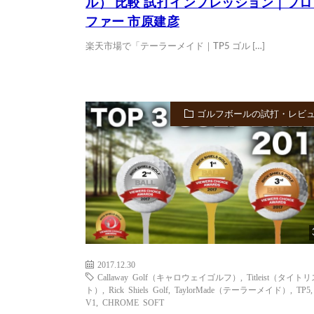
ル） 比較 試打インプレッション｜プ
ファー 市原建彦
楽天市場で「テーラーメイド｜TP5 ゴル […]
ゴルフボールの試打・レビ
2017.12.30
Callaway Golf（キャロウェイゴルフ）
,
Titleist（タイト
ト）
,
Rick Shiels Golf
,
TaylorMade（テーラーメイド）
,
TP5
V1
,
CHROME SOFT