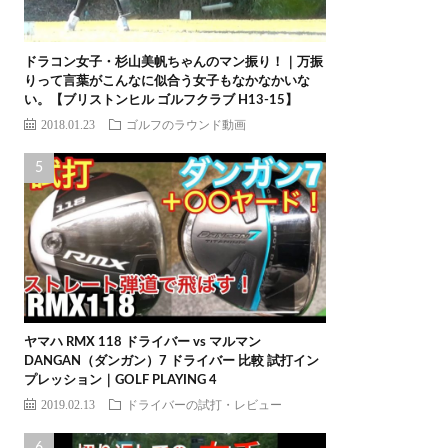
ドラコン女子・杉山美帆ちゃんのマン振り！｜万振
りって言葉がこんなに似合う女子もなかなかいな
い。【ブリストンヒル ゴルフクラブ H13-15】
2018.01.23
ゴルフのラウンド動画
ヤマハ RMX 118 ドライバー vs マルマン
DANGAN（ダンガン）7 ドライバー 比較 試打イン
プレッション｜GOLF PLAYING 4
2019.02.13
ドライバーの試打・レビュー