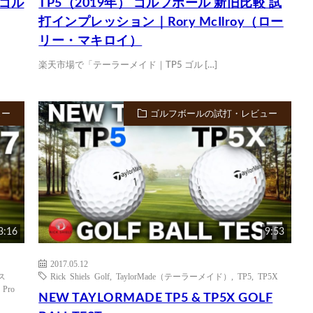
ロゴル
TP5（2019年） ゴルフボール 新旧比較 試
打インプレッション｜Rory McIlroy（ロー
リー・マキロイ）
楽天市場で「テーラーメイド｜TP5 ゴル […]
ュー
ゴルフボールの試打・レビュー
3:16
9:53
2017.05.12
リス
Rick Shiels Golf
,
TaylorMade（テーラーメイド）
,
TP5
,
TP5X
,
Pro
NEW TAYLORMADE TP5 & TP5X GOLF