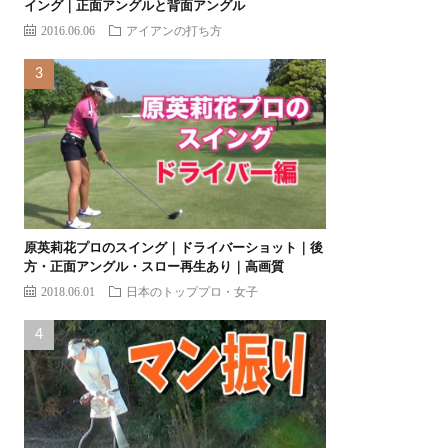
イング｜正面アングルと背面アングル
2016.06.06
アイアンの打ち方
原英莉花プロのスイング｜ドライバーショット｜後
方・正面アングル・スロー再生あり｜高画質
2018.06.01
日本のトッププロ・女子