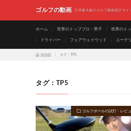
ゴルフの動画
日本最大級のゴルフ動画紹介サイ
ホーム
世界のトッププロ・男子
世界のト
ドライバー
フェアウェイウッド
ユーテ
HOME
タグ：TP5
タグ：TP5
ゴルフボールの試打・レビ