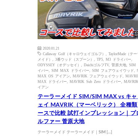
1
2020.01.21
Callaway Golf（キャロウェイゴルフ）
,
TaylorMade（テ
メイド）
,
3番ウッド（スプーン）
,
TP5
,
M3 ドライバー
,
ODYSSEY（オデッセイ）
,
DaichiゴルフTV
,
菅原大地
,
SIM
イバー
,
SIM MAX ドライバー
,
SIM フェアウェイウッド
,
MAX OS アイアン
,
MAVRIK フェアウェイウッド
,
MAVRI
MAX ドライバー
,
MAVRIK Sub Zero ドライバー
,
MAVRI
イアン
テーラーメイド SIM/SIM MAX vs キ
ェイ MAVRIK（マーベリック） 全種類
ースで比較 試打インプレッション｜プ
ルファー 菅原大地
テーラーメイド テーラーメイド｜SIM […]