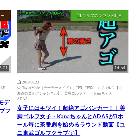
ュー
ゴルフのラウンド動画
6:01
14:54
2019.06.23
LF
,
TaylorMade（テーラーメイド）
,
TP5
,
TP5X
,
エゾゴルフ【北
海道のゴルフチャンネル】
,
美脚ゴルファー・Kanaちゃん
,
ADAS
年モデ
女子にはキツイ！超絶アゴバンカー！｜美
ラブフ
脚ゴルフ女子・KanaちゃんとADASが3ホ
ール毎に茶番劇を始めるラウンド動画【ユ
ニ東武ゴルフクラブ⑤】