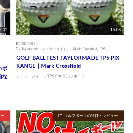
7:02
16:08
2020.06.10
TaylorMade（テーラーメイド）
,
Mark Crossfield
,
TP5
GOLF BALL TEST TAYLORMADE TP5 PIX
RANGE｜Mark Crossfield
いボ
的な
テーラーメイド｜TP5 PIX ゴルフボ […]
ュー
ゴルフボールの試打・レビュー