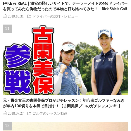
FAKE vs REAL｜激安の怪しいサイトで、テーラーメイドのM6ドライバー
を買ってみたら偽物だったので本物と打ち比べてみた！｜Rick Shiels Golf
2019.10.31
ドライバーの試打・レビュー
元・賞金女王の古閑美保プロがガチレッスン！初心者ゴルファーなみき
が年内100切りを本気で目指す！【古閑美保プロのガチレッスン #1】
2018.07.27
ゴルフのレッスン動画