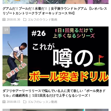
グアムだ！プールだ！水着だ！｜女子旅ラウンド in グアム 【レオパレス
リゾートカントリークラブ オーキッドコース 9H】
2018.01.30
ゴルフのラウンド動画
ダフリやアーリーリリースで悩んでいる人に見て欲しい「ボール突きド
リル」の連続再生｜ 1日1回見るだけで上手くなるシリーズ！
2018.08.15
ゴルフのレッスン動画