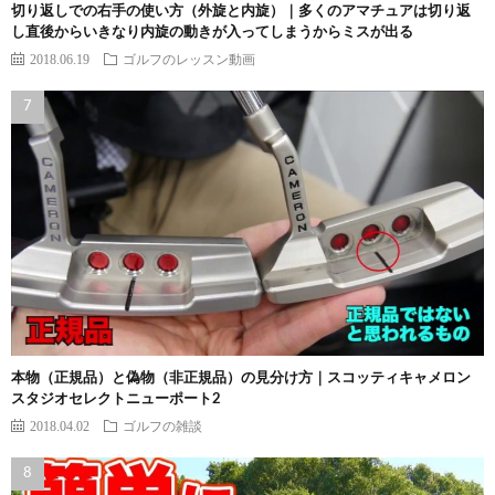
切り返しでの右手の使い方（外旋と内旋）｜多くのアマチュアは切り返
し直後からいきなり内旋の動きが入ってしまうからミスが出る
2018.06.19
ゴルフのレッスン動画
本物（正規品）と偽物（非正規品）の見分け方｜スコッティキャメロン
スタジオセレクトニューポート2
2018.04.02
ゴルフの雑談