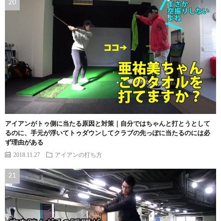
アイアンがトゥ側に当たる原因と対策｜自分ではちゃんと打とうとして
るのに、手元が浮いてトゥダウンしてクラブの先っぽに当たるのには必
ず理由がある
2018.11.27
アイアンの打ち方