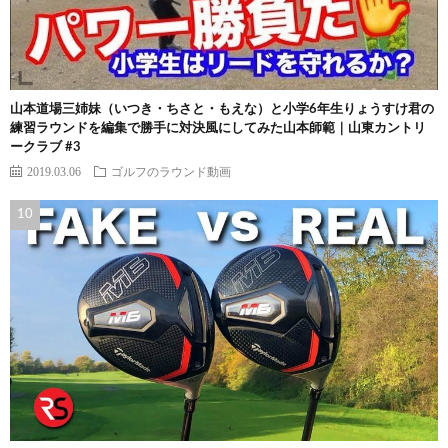
山本道場三姉妹（いつき・ちさと・もえな）と小学6年生りょうすけ君の
練習ラウンドを編集で勝手に対決風にしてみた山本師範｜山東カントリ
ークラブ #3
2019.03.06
ゴルフのラウンド動画