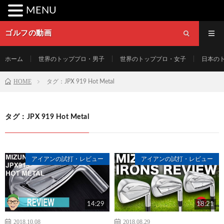
MENU
ゴルフの動画
ホーム
世界のトッププロ・男子
世界のトッププロ・女子
日本の
HOME
タグ：JPX 919 Hot Metal
タグ：JPX 919 Hot Metal
アイアンの試打・レビュー
アイアンの試打・レビュー
14:29
18:21
2018.10.08
2018.08.29