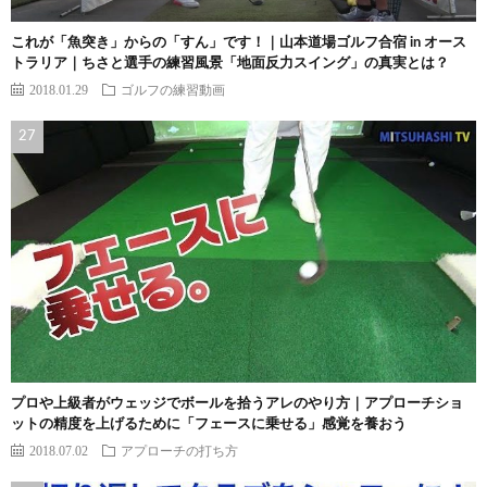
これが「魚突き」からの「すん」です！｜山本道場ゴルフ合宿 in オース
トラリア｜ちさと選手の練習風景「地面反力スイング」の真実とは？
2018.01.29
ゴルフの練習動画
プロや上級者がウェッジでボールを拾うアレのやり方｜アプローチショ
ットの精度を上げるために「フェースに乗せる」感覚を養おう
2018.07.02
アプローチの打ち方