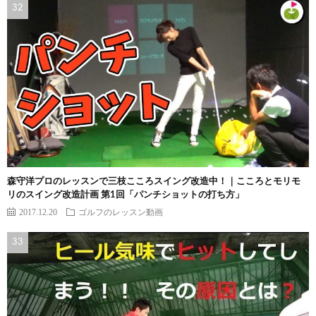
森守洋プロのレッスンで三枝こころスイング改造中！｜こころとモリモ
リのスイング改造計画 第1回「パンチショットの打ち方」
2017.12.20
ゴルフのレッスン動画