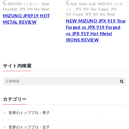
MIZUNO（ミズノ）
,
Mark
Rick Shiels Golf
,
MIZUNO（ミズ
Crossfield
,
JPX 919 Hot Metal
ノ）
,
JPX 919 Tour Forged
,
JPX
919 Forged
,
JPX 919 Hot Metal
MIZUNO JPX919 HOT
NEW MIZUNO JPX 919 Tour
METAL REVIEW
Forged vs JPX 919 Forged
vs JPX 919 Hot Metal
IRONS REVIEW
サイト内検索
カテゴリー
世界のトッププロ・男子
世界のトッププロ・女子