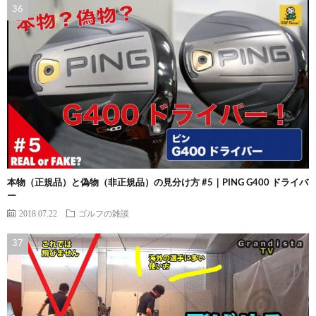
本物（正規品）と偽物（非正規品）の見分け方 #5｜PING G400 ドライバ
ー
2018.07.22
ゴルフの雑談