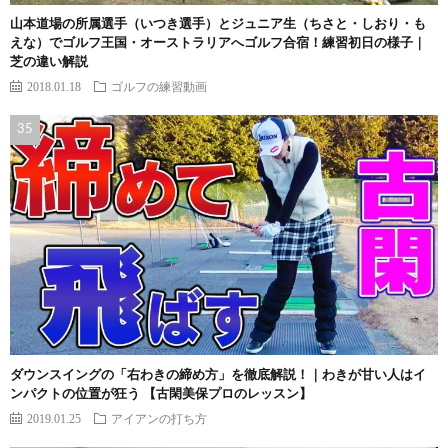
山本道場の所属選手（いつき選手）とジュニア生（ちさと・しおり・も
えな）でゴルフ王国・オーストラリアへゴルフ合宿！練習初日の様子｜
芝の違い解説
2018.01.18
ゴルフの練習動画
ダウンスイングの「右わきの締め方」を徹底解説！｜わきが甘い人はイ
ンパクトの位置が狂う 【古閑美保プロのレッスン】
2019.01.25
アイアンの打ち方