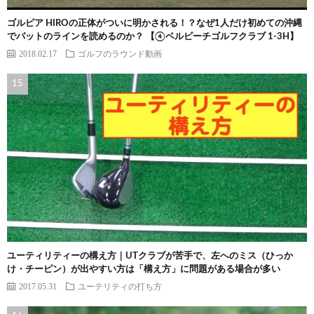
ゴルピア HIROの正体がついに明かされる！？なぜ1人だけ初めての沖縄
でパットのラインを読めるのか？ 【④ベルビーチゴルフクラブ 1-3H】
2018.02.17
ゴルフのラウンド動画
ユーティリティーの構え方｜UTクラブが苦手で、左へのミス（ひっか
け・チーピン）が出やすい方は「構え方」に問題がある場合が多い
2017.05.31
ユーテリティの打ち方