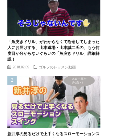
「魚突きドリル」がわからなくて断念してしまった
人にお届けする、山本道場・山本誠二氏の、もう何
度目か分からないぐらいの「魚突きドリル」詳細解
説！
2018.02.09
ゴルフのレッスン動画
新井淳の見るだけで上手くなるスローモーションス