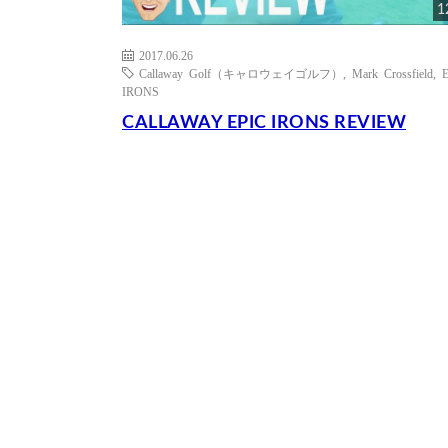
1
2017.06.26
Callaway Golf（キャロウェイゴルフ）
,
Mark Crossfield
,
IRONS
CALLAWAY EPIC IRONS REVIEW