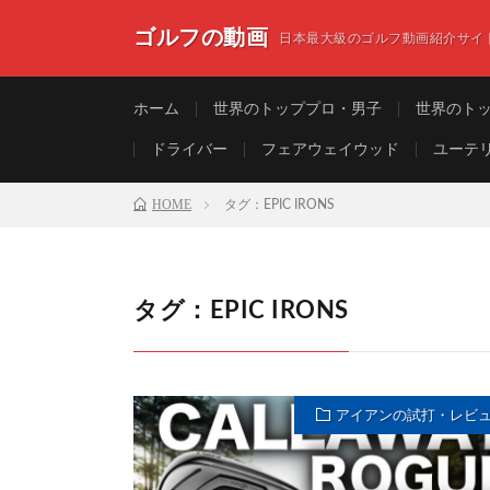
ゴルフの動画
日本最大級のゴルフ動画紹介サイ
ホーム
世界のトッププロ・男子
世界のト
ドライバー
フェアウェイウッド
ユーテ
HOME
タグ：EPIC IRONS
タグ：EPIC IRONS
アイアンの試打・レビ