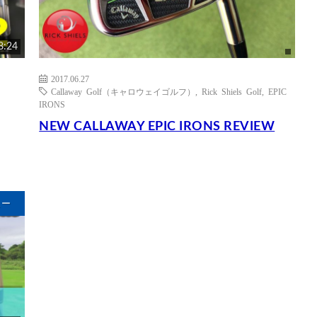
8:24
2017.06.27
Callaway Golf（キャロウェイゴルフ）
,
Rick Shiels Golf
,
EPIC
IRONS
NEW CALLAWAY EPIC IRONS REVIEW
ュー