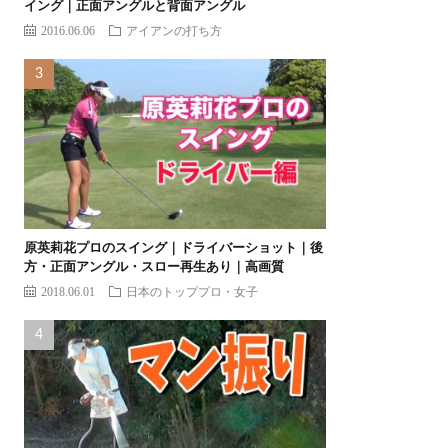
イング｜正面アングルと背面アングル
2016.06.06
アイアンの打ち方
原英莉花プロのスイング｜ドライバーショット｜後
方・正面アングル・スロー再生あり｜高画質
2018.06.01
日本のトッププロ・女子