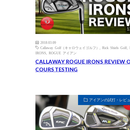
1
2018.03.09
Callaway Golf（キャロウェイゴルフ）
,
Rick Shiels Golf
,
IRONS
,
ROGUE アイアン
CALLAWAY ROGUE IRONS REVIEW 
COURS TESTING
アイアンの試打・レビ