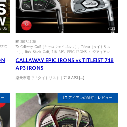
3:06
7:31
2017.11.26
EPIC
Callaway Golf（キャロウェイゴルフ）
,
Titleist（タイトリス
ト）
,
Rick Shiels Golf
,
718 AP3
,
EPIC IRONS
,
中空アイアン
ON
CALLAWAY EPIC IRONS vs TITLEIST 718
AP3 IRONS
楽天市場で「タイトリスト｜718 AP3 […]
ュー
アイアンの試打・レビュー