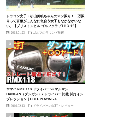
ドラコン女子・杉山美帆ちゃんのマン振り！｜万振
りって言葉がこんなに似合う女子もなかなかいな
い。【ブリストンヒル ゴルフクラブ H13-15】
2018.01.23
ゴルフのラウンド動画
ヤマハ RMX 118 ドライバー vs マルマン
DANGAN（ダンガン）7 ドライバー 比較 試打イン
プレッション｜GOLF PLAYING 4
2019.02.13
ドライバーの試打・レビュー