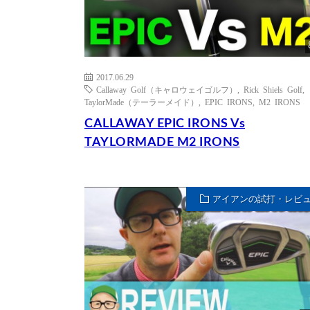
2017.06.29
Callaway Golf（キャロウェイゴルフ）
,
Rick Shiels Golf
,
TaylorMade（テーラーメイド）
,
EPIC IRONS
,
M2 IRONS
CALLAWAY EPIC IRONS Vs
TAYLORMADE M2 IRONS
アイアンの試打・レビ