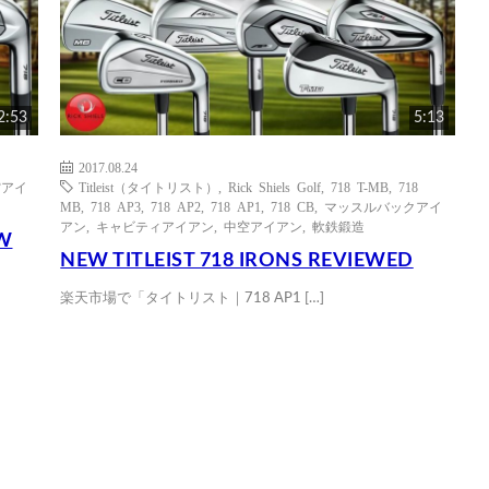
2:53
5:13
2017.08.24
空アイ
Titleist（タイトリスト）
,
Rick Shiels Golf
,
718 T-MB
,
718
MB
,
718 AP3
,
718 AP2
,
718 AP1
,
718 CB
,
マッスルバックアイ
アン
,
キャビティアイアン
,
中空アイアン
,
軟鉄鍛造
EW
NEW TITLEIST 718 IRONS REVIEWED
楽天市場で「タイトリスト｜718 AP1 […]