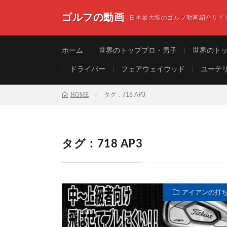
ゴルフの動画
日本最大級のゴルフ動画紹介サイ
ホーム
世界のトッププロ・男子
世界のト
ドライバー
フェアウェイウッド
ユーテ
HOME
タグ：718 AP3
タグ：718 AP3
アイアンの打