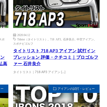
3:08
2:13
2020.04.12
スポ
Titleist（タイトリスト）
,
718 AP3
,
石井良介
,
中空アイアン
,
スポナビゴルフ
タイトリスト 718 AP3 アイアン 試打イン
ョン
プレッション 評価・クチコミ｜プロゴルフ
弘高
ァー 石井良介
タイトリスト｜718 AP3 アイアン […]
ュー
アイアンの試打・レビュー