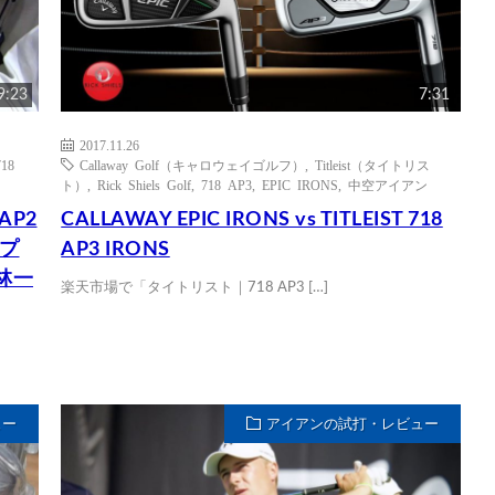
9:23
7:31
2017.11.26
718
Callaway Golf（キャロウェイゴルフ）
,
Titleist（タイトリス
ト）
,
Rick Shiels Golf
,
718 AP3
,
EPIC IRONS
,
中空アイアン
AP2
CALLAWAY EPIC IRONS vs TITLEIST 718
ンプ
AP3 IRONS
林一
楽天市場で「タイトリスト｜718 AP3 […]
ュー
アイアンの試打・レビュー