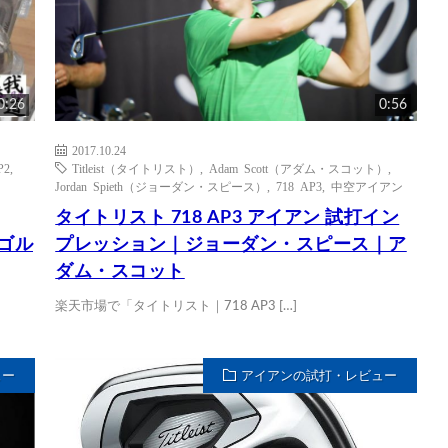
0:26
0:56
2017.10.24
P2
,
Titleist（タイトリスト）
,
Adam Scott（アダム・スコット）
,
Jordan Spieth（ジョーダン・スピース）
,
718 AP3
,
中空アイアン
タイトリスト 718 AP3 アイアン 試打イン
｜ゴル
プレッション｜ジョーダン・スピース｜ア
ダム・スコット
楽天市場で「タイトリスト｜718 AP3 […]
ュー
アイアンの試打・レビュー