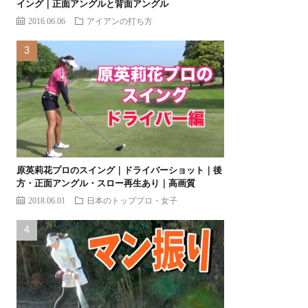
イング｜正面アングルと背面アングル
2016.06.06
アイアンの打ち方
原英莉花プロのスイング｜ドライバーショット｜後
方・正面アングル・スロー再生あり｜高画質
2018.06.01
日本のトッププロ・女子