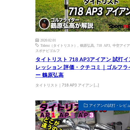
2020.02.01
Titleist（タイトリスト）
,
鶴原弘高
,
718 AP3
,
中空アイア
スポナビゴルフ
タイトリスト 718 AP3アイアン 試打
レッション 評価・クチコミ｜ゴルフラ
ー 鶴原弘高
タイトリスト｜718 AP3 アイアン […]
アイアンの試打・レビ