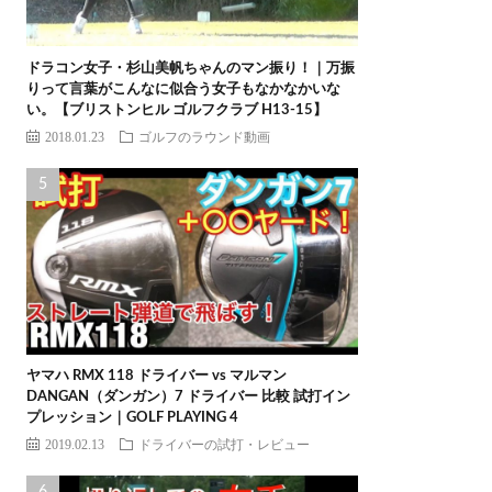
ドラコン女子・杉山美帆ちゃんのマン振り！｜万振
りって言葉がこんなに似合う女子もなかなかいな
い。【ブリストンヒル ゴルフクラブ H13-15】
2018.01.23
ゴルフのラウンド動画
ヤマハ RMX 118 ドライバー vs マルマン
DANGAN（ダンガン）7 ドライバー 比較 試打イン
プレッション｜GOLF PLAYING 4
2019.02.13
ドライバーの試打・レビュー