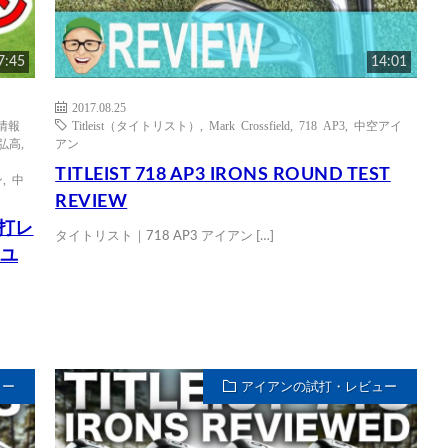
7:45
14:01
2017.08.25
ア情報
Titleist（タイトリスト）
,
Mark Crossfield
,
718 AP3
,
中空アイ
弘高
,
アン
TITLEIST 718 AP3 IRONS ROUND TEST
ン
,
中
REVIEW
試打レ
タイトリスト｜718 AP3 アイアン […]
 ユ
ュー
アイアンの試打・レビュー