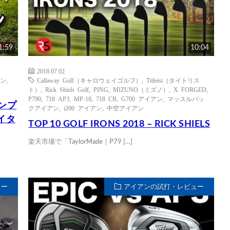
1:59
10:04
2018.07.02
ン
,
Callaway Golf（キャロウェイゴルフ）
,
Titleist（タイトリス
ト）
,
Rick Shiels Golf
,
PING
,
MIZUNO（ミズノ）
,
X FORGED
,
P790
,
718 AP3
,
MP-18
,
718 CB
,
G700 アイアン
,
マッスルバッ
インプ
クアイアン
,
i200 アイアン
,
中空アイアン
イタ
TOP 10 GOLF IRONS 2018 – RICK SHIELS
楽天市場で「TaylorMade｜P79 […]
ュー
アイアンの試打・レビュー