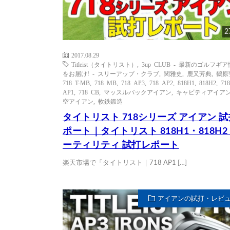
2
2017.08.29
Titleist（タイトリスト）
,
3up CLUB - 最新のゴルフギ
をお届け! - スリーアップ・クラブ
,
関雅史
,
鹿又芳典
,
鶴原
718 T-MB
,
718 MB
,
718 AP3
,
718 AP2
,
818H1
,
818H2
,
718
AP1
,
718 CB
,
マッスルバックアイアン
,
キャビティアイア
空アイアン
,
軟鉄鍛造
タイトリスト 718シリーズ アイアン 
ポート｜タイトリスト 818H1・818H2
ーティリティ 試打レポート
楽天市場で「タイトリスト｜718 AP1 […]
アイアンの試打・レビ