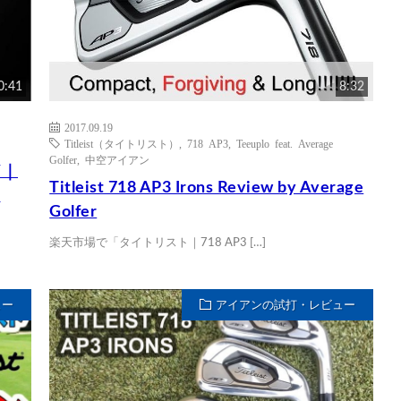
0:41
8:32
2017.09.19
Titleist（タイトリスト）
,
718 AP3
,
Teeuplo feat. Average
Golfer
,
中空アイアン
V｜
Titleist 718 AP3 Irons Review by Average
y
Golfer
楽天市場で「タイトリスト｜718 AP3 […]
ュー
アイアンの試打・レビュー