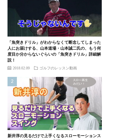
「魚突きドリル」がわからなくて断念してしまった
人にお届けする、山本道場・山本誠二氏の、もう何
度目か分からないぐらいの「魚突きドリル」詳細解
説！
2018.02.09
ゴルフのレッスン動画
新井淳の見るだけで上手くなるスローモーションス