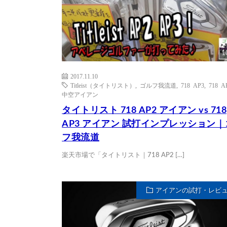
1
2017.11.10
Titleist（タイトリスト）
,
ゴルフ我流道
,
718 AP3
,
718 A
中空アイアン
タイトリスト 718 AP2 アイアン vs 718
AP3 アイアン 試打インプレッション
フ我流道
楽天市場で「タイトリスト｜718 AP2 […]
アイアンの試打・レビ