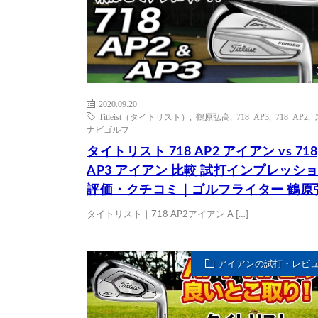
2020.09.20
Titleist（タイトリスト）
,
鶴原弘高
,
718 AP3
,
718 AP2
,
ナビゴルフ
タイトリスト 718 AP2 アイアン vs 718
AP3 アイアン 比較 試打インプレッシ
評価・クチコミ｜ゴルフライター 鶴原
タイトリスト｜718 AP2アイアン A […]
アイアンの試打・レビ