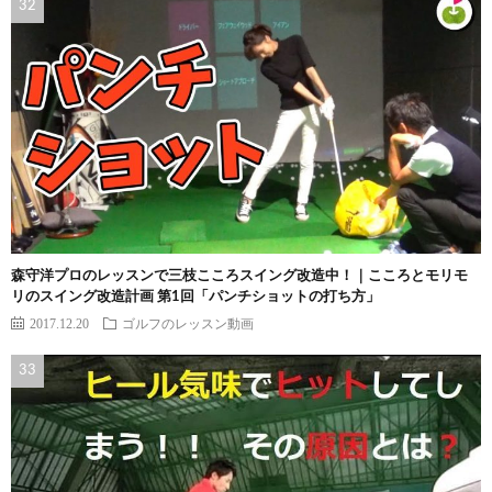
森守洋プロのレッスンで三枝こころスイング改造中！｜こころとモリモ
リのスイング改造計画 第1回「パンチショットの打ち方」
2017.12.20
ゴルフのレッスン動画