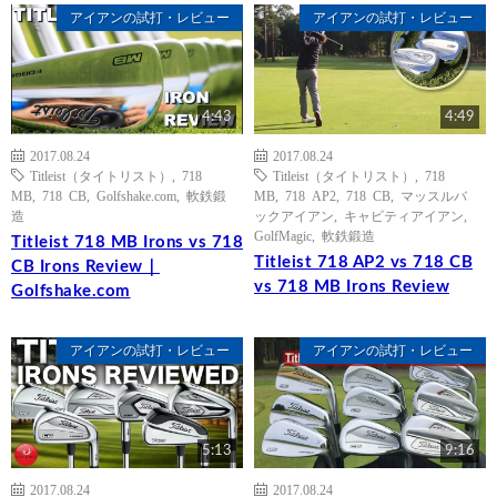
アイアンの試打・レビュー
アイアンの試打・レビュー
4:43
4:49
2017.08.24
2017.08.24
Titleist（タイトリスト）
,
718
Titleist（タイトリスト）
,
718
MB
,
718 CB
,
Golfshake.com
,
軟鉄鍛
MB
,
718 AP2
,
718 CB
,
マッスルバ
造
ックアイアン
,
キャビティアイアン
,
GolfMagic
,
軟鉄鍛造
Titleist 718 MB Irons vs 718
Titleist 718 AP2 vs 718 CB
CB Irons Review｜
vs 718 MB Irons Review
Golfshake.com
アイアンの試打・レビュー
アイアンの試打・レビュー
5:13
9:16
2017.08.24
2017.08.24