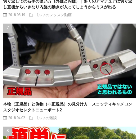
切り返しでの右手の使い方（外旋と内旋）｜多くのアマチュアは切り返
し直後からいきなり内旋の動きが入ってしまうからミスが出る
2018.06.19
ゴルフのレッスン動画
本物（正規品）と偽物（非正規品）の見分け方｜スコッティキャメロン
スタジオセレクトニューポート2
2018.04.02
ゴルフの雑談