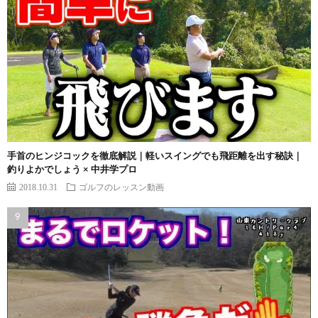
手首のヒンジコックを徹底解説｜軽いスイングでも飛距離を出す秘訣｜
釣りよかでしょう × 中井学プロ
2018.10.31
ゴルフのレッスン動画