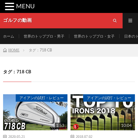
MENU
ゴルフの動画
ホーム
世界のトッププロ・男子
世界のトッププロ・女子
日本の
HOME
タグ：718 CB
タグ：718 CB
アイアンの試打・レビュー
アイアンの試打・レビュー
1:53
10:04
2020.05.21
2018.07.02