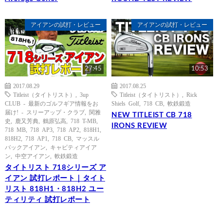
アイアンの試打・レビュー
アイアンの試打・レビュー
27:45
10:53
2017.08.29
2017.08.25
Titleist（タイトリスト）
,
3up
Titleist（タイトリスト）
,
Rick
CLUB - 最新のゴルフギア情報をお
Shiels Golf
,
718 CB
,
軟鉄鍛造
届け! - スリーアップ・クラブ
,
関雅
NEW TITLEIST CB 718
史
,
鹿又芳典
,
鶴原弘高
,
718 T-MB
,
IRONS REVIEW
718 MB
,
718 AP3
,
718 AP2
,
818H1
,
818H2
,
718 AP1
,
718 CB
,
マッスル
バックアイアン
,
キャビティアイア
ン
,
中空アイアン
,
軟鉄鍛造
タイトリスト 718シリーズ ア
イアン 試打レポート｜タイト
リスト 818H1・818H2 ユー
ティリティ 試打レポート