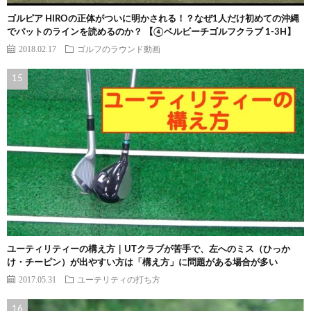
ゴルピア HIROの正体がついに明かされる！？なぜ1人だけ初めての沖縄
でパットのラインを読めるのか？ 【④ベルビーチゴルフクラブ 1-3H】
2018.02.17
ゴルフのラウンド動画
ユーティリティーの構え方｜UTクラブが苦手で、左へのミス（ひっか
け・チーピン）が出やすい方は「構え方」に問題がある場合が多い
2017.05.31
ユーテリティの打ち方