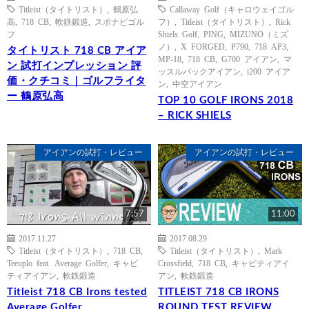
Titleist（タイトリスト）
,
鶴原弘
Callaway Golf（キャロウェイゴル
高
,
718 CB
,
軟鉄鍛造
,
スポナビゴル
フ）
,
Titleist（タイトリスト）
,
Rick
フ
Shiels Golf
,
PING
,
MIZUNO（ミズ
ノ）
,
X FORGED
,
P790
,
718 AP3
,
タイトリスト 718 CB アイア
MP-18
,
718 CB
,
G700 アイアン
,
マ
ン 試打インプレッション 評
ッスルバックアイアン
,
i200 アイア
価・クチコミ｜ゴルフライタ
ン
,
中空アイアン
ー 鶴原弘高
TOP 10 GOLF IRONS 2018
– RICK SHIELS
アイアンの試打・レビュー
アイアンの試打・レビュー
7:57
11:00
2017.11.27
2017.08.29
Titleist（タイトリスト）
,
718 CB
,
Titleist（タイトリスト）
,
Mark
Teeuplo feat. Average Golfer
,
キャビ
Crossfield
,
718 CB
,
キャビティアイ
ティアイアン
,
軟鉄鍛造
アン
,
軟鉄鍛造
Titleist 718 CB Irons tested
TITLEIST 718 CB IRONS
Average Golfer
ROUND TEST REVIEW