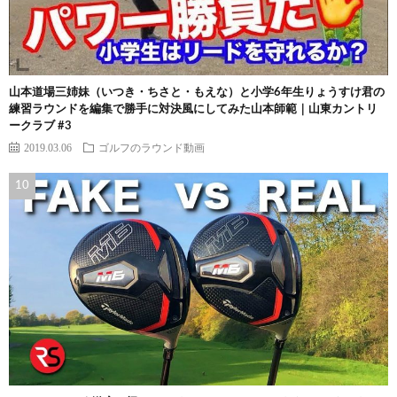
山本道場三姉妹（いつき・ちさと・もえな）と小学6年生りょうすけ君の
練習ラウンドを編集で勝手に対決風にしてみた山本師範｜山東カントリ
ークラブ #3
2019.03.06
ゴルフのラウンド動画