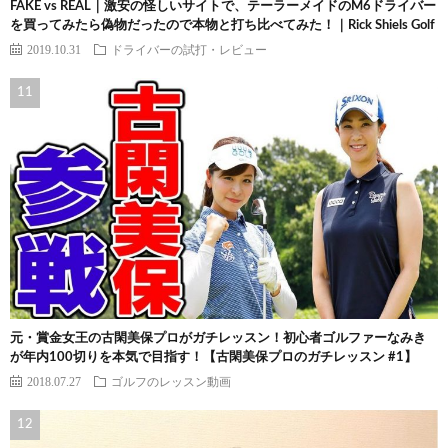
FAKE vs REAL｜激安の怪しいサイトで、テーラーメイドのM6ドライバー
を買ってみたら偽物だったので本物と打ち比べてみた！｜Rick Shiels Golf
2019.10.31
ドライバーの試打・レビュー
元・賞金女王の古閑美保プロがガチレッスン！初心者ゴルファーなみき
が年内100切りを本気で目指す！【古閑美保プロのガチレッスン #1】
2018.07.27
ゴルフのレッスン動画