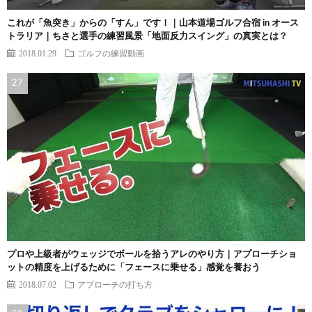
これが「魚突き」からの「すん」です！｜山本道場ゴルフ合宿 in オース
トラリア｜ちさと選手の練習風景「地面反力スイング」の真実とは？
2018.01.29
ゴルフの練習動画
プロや上級者がウェッジでボールを拾うアレのやり方｜アプローチショ
ットの精度を上げるために「フェースに乗せる」感覚を養おう
2018.07.02
アプローチの打ち方