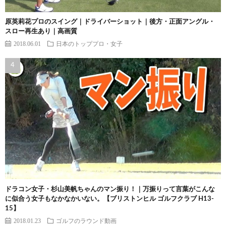
原英莉花プロのスイング｜ドライバーショット｜後方・正面アングル・
スロー再生あり｜高画質
2018.06.01
日本のトッププロ・女子
ドラコン女子・杉山美帆ちゃんのマン振り！｜万振りって言葉がこんな
に似合う女子もなかなかいない。【ブリストンヒル ゴルフクラブ H13-
15】
2018.01.23
ゴルフのラウンド動画