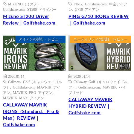
MIZUNO（ミズノ）
,
PING
,
Golfshake.com
,
中空アイア
Golfshake.com
,
ST200 ドライバー
ン
,
G710 アイアン
Mizuno ST200 Driver
PING G710 IRONS REVIEW
Review｜Golfshake.com
｜Golfshake.com
アイアンの試打・レビュー
ユーティリティの試打・レビュー
14:17
6:24
2020.01.14
2020.01.14
Callaway Golf（キャロウェイゴル
Callaway Golf（キャロウェイゴル
フ）
,
Golfshake.com
,
MAVRIK アイ
フ）
,
Golfshake.com
,
MAVRIK ハイ
アン
,
MAVRIK PRO アイアン
,
ブリッド
MAVRIK MAX アイアン
CALLAWAY MAVRIK
CALLAWAY MAVRIK
HYBRID REVIEW｜
IRONS（Standard、Pro &
Golfshake.com
Max）REVIEW｜
Golfshake.com