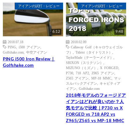
アイアンの試打・レビュー
アイアンの試打・レビュー
6:12
9:48
2018.07.18
2018.02.09
PING
,
i500 アイアン
,
Callaway Golf（キャロウェイゴル
Golfshake.com
,
中空アイアン
フ）
,
Titleist（タイトリスト）
,
TaylorMade（テーラーメイド）
,
PING i500 Iron Review｜
SRIXON（スリクソン）
,
Golfshake.com
MIZUNO（ミズノ）
,
X FORGED
,
P730
,
718 AP2
,
Z965 アイアン
,
Z565 アイアン
,
MP-18 MMC
,
マッ
スルバックアイアン
,
キャビティア
イアン
,
Golfshake.com
2018年モデルのフォージドア
イアンはどれが良いのか？人
気モデルで比較｜P730 vs X
FORGED vs 718 AP2 vs
Z965/Z565 vs MP-18 MMC