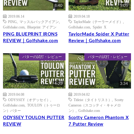
8:40
5:05
2019.06.14
2019.04.18
PING
,
マッスルバックアイアン
,
TaylorMade（テーラーメイド）
,
Golfshake.com
,
Blueprint アイアン
Golfshake.com
,
Spider X
PING BLUEPRINT IRONS
TaylorMade Spider X Putter
REVIEW｜Golfshake.com
Review｜Golfshake.com
パターの試打・レビュー
パターの試打・レビュー
4:23
3:34
2019.04.08
2019.04.02
ODYSSEY（オデッセイ）
,
Titleist（タイトリスト）
,
Scotty
Golfshake.com
,
TOULON（トゥーロ
Cameron（スコッティ・キャメロ
ン）パター
ン）
,
Golfshake.com
ODYSSEY TOULON PUTTER
Scotty Cameron Phantom X
REVIEW
7 Putter Review