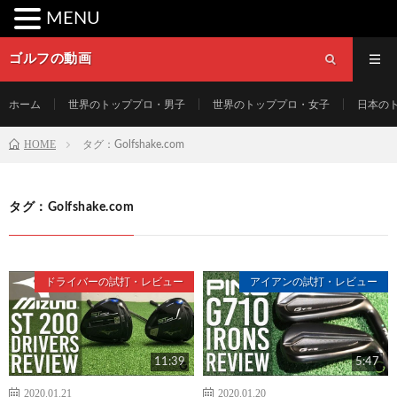
MENU
ゴルフの動画
ホーム
世界のトッププロ・男子
世界のトッププロ・女子
日本の
HOME
タグ：Golfshake.com
タグ：Golfshake.com
ドライバーの試打・レビュー
アイアンの試打・レビュー
11:39
5:47
2020.01.21
2020.01.20