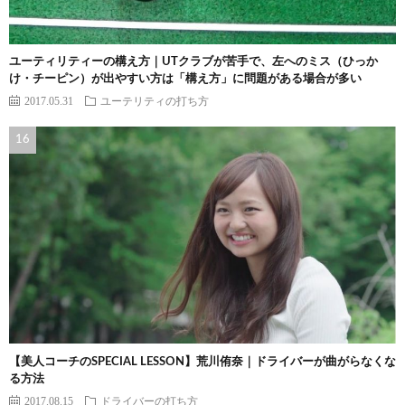
ユーティリティーの構え方｜UTクラブが苦手で、左へのミス（ひっか
け・チーピン）が出やすい方は「構え方」に問題がある場合が多い
2017.05.31
ユーテリティの打ち方
【美人コーチのSPECIAL LESSON】荒川侑奈｜ドライバーが曲がらなくな
る方法
2017.08.15
ドライバーの打ち方