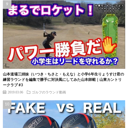
山本道場三姉妹（いつき・ちさと・もえな）と小学6年生りょうすけ君の
練習ラウンドを編集で勝手に対決風にしてみた山本師範｜山東カントリ
ークラブ #3
2019.03.06
ゴルフのラウンド動画