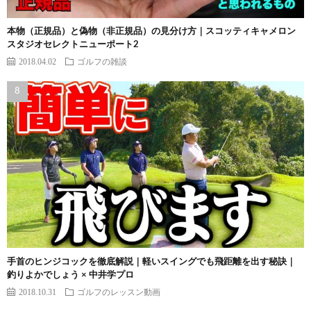
本物（正規品）と偽物（非正規品）の見分け方｜スコッティキャメロン
スタジオセレクトニューポート2
2018.04.02
ゴルフの雑談
手首のヒンジコックを徹底解説｜軽いスイングでも飛距離を出す秘訣｜
釣りよかでしょう × 中井学プロ
2018.10.31
ゴルフのレッスン動画