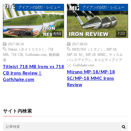
アイアンの試打・レビュー
アイアンの試打・レビュー
4:43
7:32
2017.08.24
2017.08.01
Titleist（タイトリスト）
,
718
MIZUNO（ミズノ）
,
MP-18
,
MB
,
718 CB
,
Golfshake.com
,
軟鉄鍛
MP-18 SC
,
MP-18 MMC
,
マッスル
造
バックアイアン
,
キャビティアイア
ン
,
Golfshake.com
Titleist 718 MB Irons vs 718
Mizuno MP-18/MP-18
CB Irons Review｜
SC/MP-18 MMC Irons
Golfshake.com
Review
サイト内検索