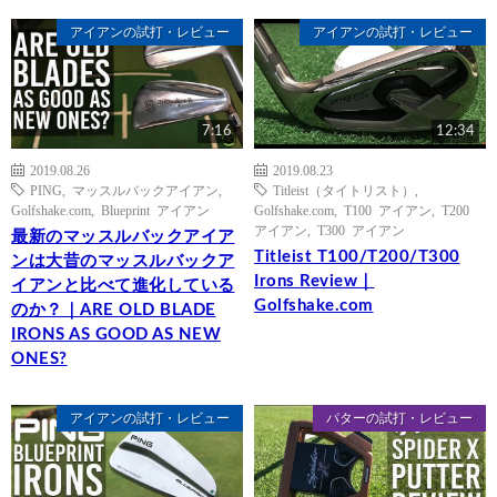
アイアンの試打・レビュー
アイアンの試打・レビュー
7:16
12:34
2019.08.26
2019.08.23
PING
,
マッスルバックアイアン
,
Titleist（タイトリスト）
,
Golfshake.com
,
Blueprint アイアン
Golfshake.com
,
T100 アイアン
,
T200
アイアン
,
T300 アイアン
最新のマッスルバックアイア
Titleist T100/T200/T300
ンは大昔のマッスルバックア
Irons Review｜
イアンと比べて進化している
Golfshake.com
のか？｜ARE OLD BLADE
IRONS AS GOOD AS NEW
ONES?
アイアンの試打・レビュー
パターの試打・レビュー