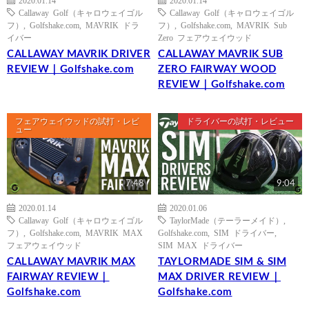
2020.01.14
2020.01.14
Callaway Golf（キャロウェイゴル
Callaway Golf（キャロウェイゴル
フ）
,
Golfshake.com
,
MAVRIK ドラ
フ）
,
Golfshake.com
,
MAVRIK Sub
イバー
Zero フェアウェイウッド
CALLAWAY MAVRIK DRIVER
CALLAWAY MAVRIK SUB
REVIEW｜Golfshake.com
ZERO FAIRWAY WOOD
REVIEW｜Golfshake.com
フェアウェイウッドの試打・レビ
ドライバーの試打・レビュー
ュー
7:48
9:04
2020.01.14
2020.01.06
Callaway Golf（キャロウェイゴル
TaylorMade（テーラーメイド）
,
フ）
,
Golfshake.com
,
MAVRIK MAX
Golfshake.com
,
SIM ドライバー
,
フェアウェイウッド
SIM MAX ドライバー
CALLAWAY MAVRIK MAX
TAYLORMADE SIM & SIM
FAIRWAY REVIEW｜
MAX DRIVER REVIEW｜
Golfshake.com
Golfshake.com