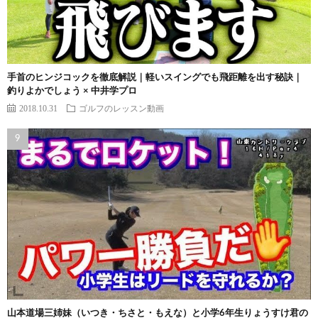
手首のヒンジコックを徹底解説｜軽いスイングでも飛距離を出す秘訣｜
釣りよかでしょう × 中井学プロ
2018.10.31
ゴルフのレッスン動画
山本道場三姉妹（いつき・ちさと・もえな）と小学6年生りょうすけ君の