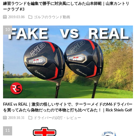
練習ラウンドを編集で勝手に対決風にしてみた山本師範｜山東カントリ
ークラブ #3
2019.03.06
ゴルフのラウンド動画
FAKE vs REAL｜激安の怪しいサイトで、テーラーメイドのM6ドライバー
を買ってみたら偽物だったので本物と打ち比べてみた！｜Rick Shiels Golf
2019.10.31
ドライバーの試打・レビュー