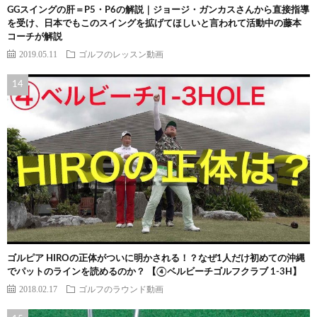
GGスイングの肝＝P5・P6の解説｜ジョージ・ガンカスさんから直接指導
を受け、日本でもこのスイングを拡げてほしいと言われて活動中の藤本
コーチが解説
2019.05.11
ゴルフのレッスン動画
ゴルピア HIROの正体がついに明かされる！？なぜ1人だけ初めての沖縄
でパットのラインを読めるのか？ 【④ベルビーチゴルフクラブ 1-3H】
2018.02.17
ゴルフのラウンド動画