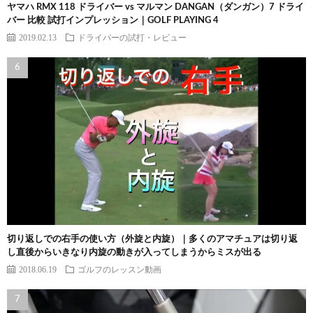
ヤマハ RMX 118 ドライバー vs マルマン DANGAN（ダンガン）7 ドライ
バー 比較 試打インプレッション｜GOLF PLAYING 4
2019.02.13
ドライバーの試打・レビュー
切り返しでの右手の使い方（外旋と内旋）｜多くのアマチュアは切り返
し直後からいきなり内旋の動きが入ってしまうからミスが出る
2018.06.19
ゴルフのレッスン動画