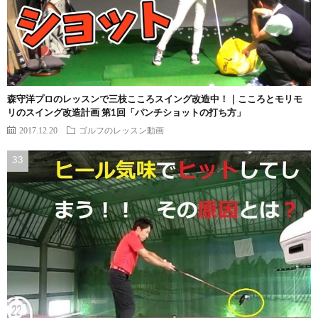
森守洋プロのレッスンで三枝こころスイング改造中！｜こころとモリモ
リのスイング改造計画 第1回「パンチショットの打ち方」
2017.12.20
ゴルフのレッスン動画