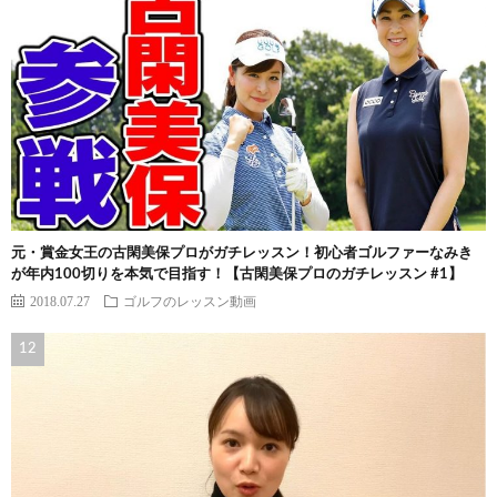
元・賞金女王の古閑美保プロがガチレッスン！初心者ゴルファーなみき
が年内100切りを本気で目指す！【古閑美保プロのガチレッスン #1】
2018.07.27
ゴルフのレッスン動画