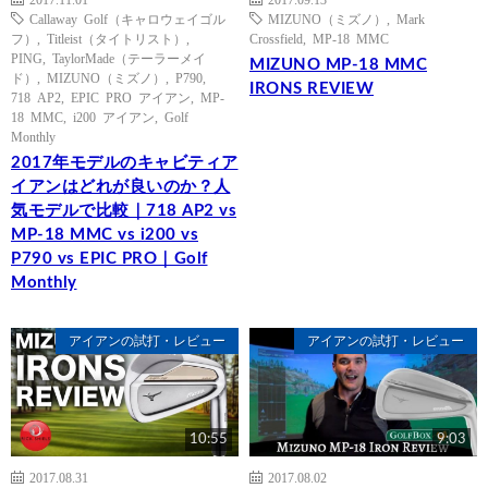
Callaway Golf（キャロウェイゴル
MIZUNO（ミズノ）
,
Mark
フ）
,
Titleist（タイトリスト）
,
Crossfield
,
MP-18 MMC
PING
,
TaylorMade（テーラーメイ
MIZUNO MP-18 MMC
ド）
,
MIZUNO（ミズノ）
,
P790
,
IRONS REVIEW
718 AP2
,
EPIC PRO アイアン
,
MP-
18 MMC
,
i200 アイアン
,
Golf
Monthly
2017年モデルのキャビティア
イアンはどれが良いのか？人
気モデルで比較｜718 AP2 vs
MP-18 MMC vs i200 vs
P790 vs EPIC PRO｜Golf
Monthly
アイアンの試打・レビュー
アイアンの試打・レビュー
10:55
9:03
2017.08.31
2017.08.02