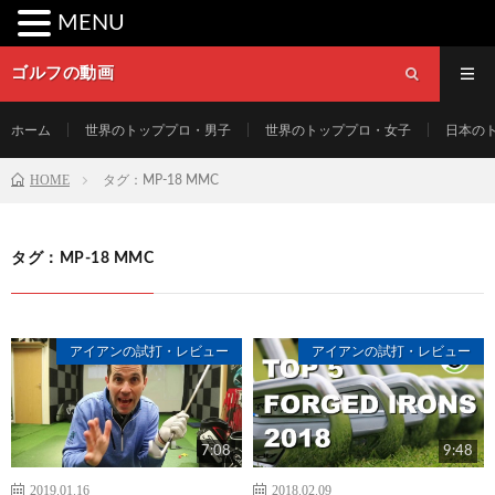
MENU
ゴルフの動画
ホーム
世界のトッププロ・男子
世界のトッププロ・女子
日本の
HOME
タグ：MP-18 MMC
タグ：MP-18 MMC
アイアンの試打・レビュー
アイアンの試打・レビュー
7:08
9:48
2019.01.16
2018.02.09