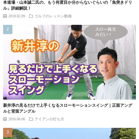
本道場・山本誠二氏の、もう何度目か分からないぐらいの「魚突きドリ
ル」詳細解説！
2018.02.09
ゴルフのレッスン動画
新井淳の見るだけで上手くなるスローモーションスイング｜正面アング
ルと背面アングル
2016.06.06
アイアンの打ち方