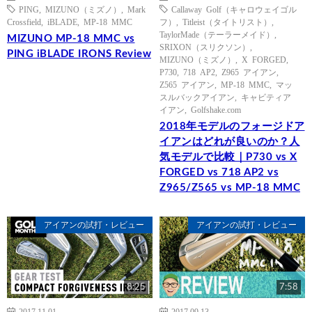
PING
,
MIZUNO（ミズノ）
,
Mark
Callaway Golf（キャロウェイゴル
Crossfield
,
iBLADE
,
MP-18 MMC
フ）
,
Titleist（タイトリスト）
,
TaylorMade（テーラーメイド）
,
MIZUNO MP-18 MMC vs
SRIXON（スリクソン）
,
PING iBLADE IRONS Review
MIZUNO（ミズノ）
,
X FORGED
,
P730
,
718 AP2
,
Z965 アイアン
,
Z565 アイアン
,
MP-18 MMC
,
マッ
スルバックアイアン
,
キャビティア
イアン
,
Golfshake.com
2018年モデルのフォージドア
イアンはどれが良いのか？人
気モデルで比較｜P730 vs X
FORGED vs 718 AP2 vs
Z965/Z565 vs MP-18 MMC
アイアンの試打・レビュー
アイアンの試打・レビュー
8:25
7:58
2017.11.01
2017.09.13