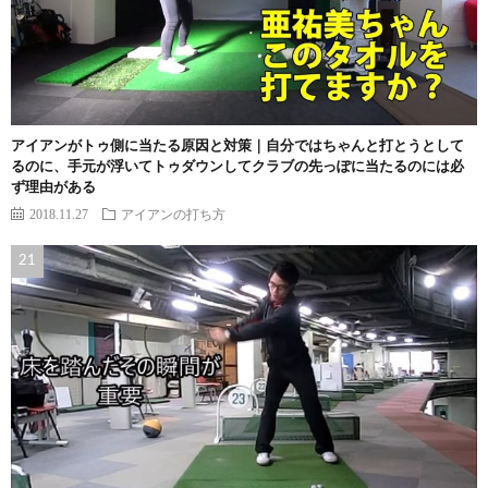
アイアンがトゥ側に当たる原因と対策｜自分ではちゃんと打とうとして
るのに、手元が浮いてトゥダウンしてクラブの先っぽに当たるのには必
ず理由がある
2018.11.27
アイアンの打ち方