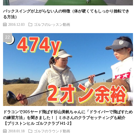
バックスイングが上がらない人の特徴（体が硬くてもしっかり捻転でき
る方法）
2016.12.03
ゴルフのレッスン動画
ドラコンで305ヤード飛ばす杉山美帆ちゃんに「ドライバーで飛ばすため
の練習方法」を聞きました！｜ミホさんのクラブセッティングも紹介
【ブリストンヒル ゴルフクラブ H1-2】
2018.01.18
ゴルフのラウンド動画