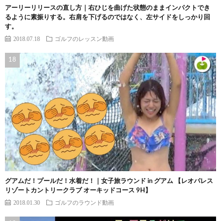
アーリーリリースの直し方｜右ひじを曲げた状態のままインパクトでき
るように素振りする。右肩を下げるのではなく、左サイドをしっかり回
す。
2018.07.18
ゴルフのレッスン動画
グアムだ！プールだ！水着だ！｜女子旅ラウンド in グアム 【レオパレス
リゾートカントリークラブ オーキッドコース 9H】
2018.01.30
ゴルフのラウンド動画