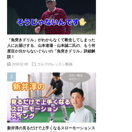
「魚突きドリル」がわからなくて断念してしまった
人にお届けする、山本道場・山本誠二氏の、もう何
度目か分からないぐらいの「魚突きドリル」詳細解
説！
2018.02.09
ゴルフのレッスン動画
新井淳の見るだけで上手くなるスローモーションス