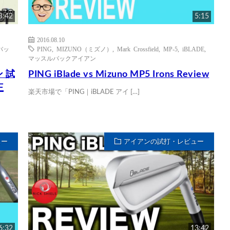
3:42
5:15
2016.08.10
バッ
PING
,
MIZUNO（ミズノ）
,
Mark Crossfield
,
MP-5
,
iBLADE
,
マッスルバックアイアン
ン 試
PING iBlade vs Mizuno MP5 Irons Review
王
楽天市場で「PING｜iBLADE アイ […]
ュー
アイアンの試打・レビュー
6:32
13:42