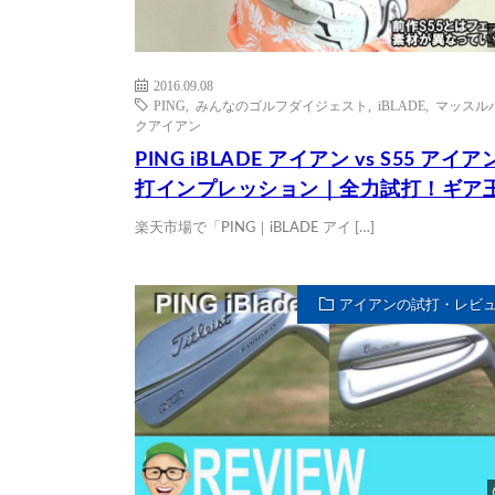
2016.09.08
PING
,
みんなのゴルフダイジェスト
,
iBLADE
,
マッスル
クアイアン
PING iBLADE アイアン vs S55 アイア
打インプレッション｜全力試打！ギア
楽天市場で「PING｜iBLADE アイ […]
アイアンの試打・レビ