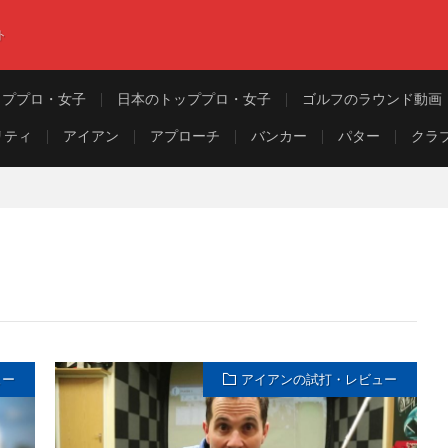
ト
ッププロ・女子
日本のトッププロ・女子
ゴルフのラウンド動画
リティ
アイアン
アプローチ
バンカー
パター
クラ
ュー
アイアンの試打・レビュー