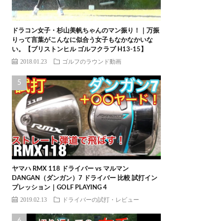
ドラコン女子・杉山美帆ちゃんのマン振り！｜万振
りって言葉がこんなに似合う女子もなかなかいな
い。【ブリストンヒル ゴルフクラブ H13-15】
2018.01.23
ゴルフのラウンド動画
ヤマハ RMX 118 ドライバー vs マルマン
DANGAN（ダンガン）7 ドライバー 比較 試打イン
プレッション｜GOLF PLAYING 4
2019.02.13
ドライバーの試打・レビュー