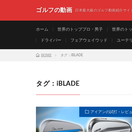
ゴルフの動画
日本最大級のゴルフ動画紹介サイ
ホーム
世界のトッププロ・男子
世界のト
ドライバー
フェアウェイウッド
ユーテ
HOME
タグ：iBLADE
タグ：iBLADE
アイアンの試打・レビ