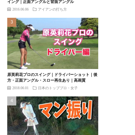
イング｜正面アングルと背面アングル
2016.06.06
アイアンの打ち方
原英莉花プロのスイング｜ドライバーショット｜後
方・正面アングル・スロー再生あり｜高画質
2018.06.01
日本のトッププロ・女子