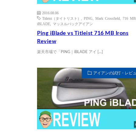
2016.08.06
Titleist（タイトリスト）
,
PING
,
Mark Crossfield
,
716 MB
iBLADE
,
マッスルバックアイアン
Ping iBlade vs Titleist 716 MB Irons
Review
楽天市場で「PING｜iBLADE アイ […]
アイアンの試打・レビ