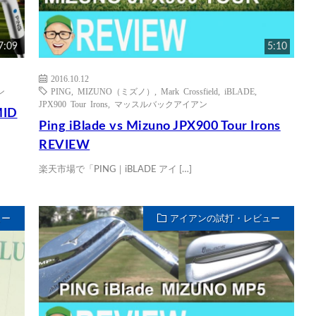
7:09
5:10
2016.10.12
ン
PING
,
MIZUNO（ミズノ）
,
Mark Crossfield
,
iBLADE
,
JPX900 Tour Irons
,
マッスルバックアイアン
MID
Ping iBlade vs Mizuno JPX900 Tour Irons
REVIEW
楽天市場で「PING｜iBLADE アイ […]
ュー
アイアンの試打・レビュー