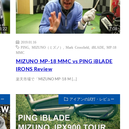
3:22
7:08
2019.01.16
PING
,
MIZUNO（ミズノ）
,
Mark Crossfield
,
iBLADE
,
MP-18
MMC
MIZUNO MP-18 MMC vs PING iBLADE
IRONS Review
楽天市場で「MIZUNO MP-18 M […]
ュー
アイアンの試打・レビュー