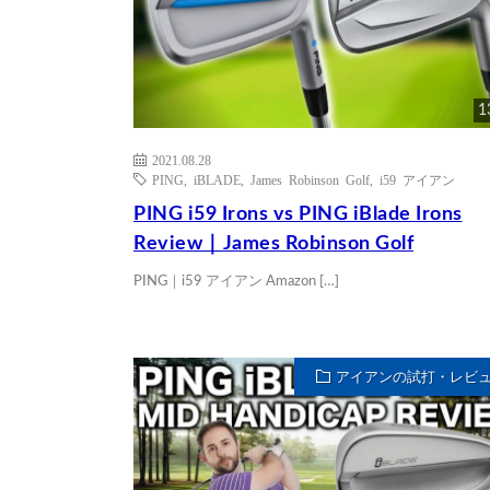
1
2021.08.28
PING
,
iBLADE
,
James Robinson Golf
,
i59 アイアン
PING i59 Irons vs PING iBlade Irons
Review｜James Robinson Golf
PING｜i59 アイアン Amazon […]
アイアンの試打・レビ