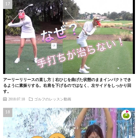
アーリーリリースの直し方｜右ひじを曲げた状態のままインパクトでき
るように素振りする。右肩を下げるのではなく、左サイドをしっかり回
す。
2018.07.18
ゴルフのレッスン動画