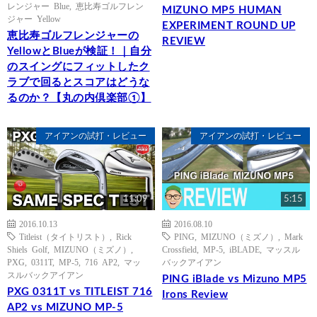
レンジャー Blue
,
恵比寿ゴルフレン
MIZUNO MP5 HUMAN
ジャー Yellow
EXPERIMENT ROUND UP
恵比寿ゴルフレンジャーの
REVIEW
YellowとBlueが検証！｜自分
のスイングにフィットしたク
ラブで回るとスコアはどうな
るのか？【丸の内倶楽部①】
アイアンの試打・レビュー
アイアンの試打・レビュー
11:09
5:15
2016.10.13
2016.08.10
Titleist（タイトリスト）
,
Rick
PING
,
MIZUNO（ミズノ）
,
Mark
Shiels Golf
,
MIZUNO（ミズノ）
,
Crossfield
,
MP-5
,
iBLADE
,
マッスル
PXG
,
0311T
,
MP-5
,
716 AP2
,
マッ
バックアイアン
スルバックアイアン
PING iBlade vs Mizuno MP5
PXG 0311T vs TITLEIST 716
Irons Review
AP2 vs MIZUNO MP-5