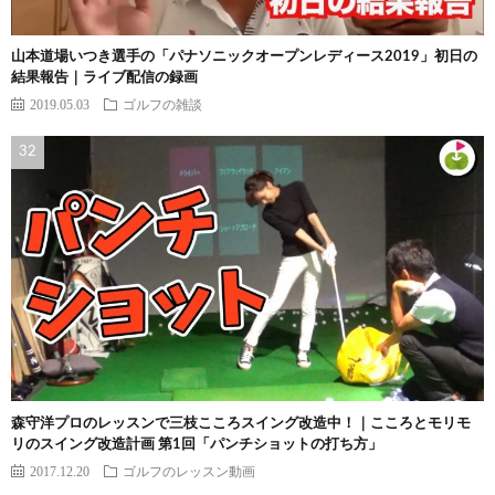
山本道場いつき選手の「パナソニックオープンレディース2019」初日の
結果報告｜ライブ配信の録画
2019.05.03
ゴルフの雑談
森守洋プロのレッスンで三枝こころスイング改造中！｜こころとモリモ
リのスイング改造計画 第1回「パンチショットの打ち方」
2017.12.20
ゴルフのレッスン動画