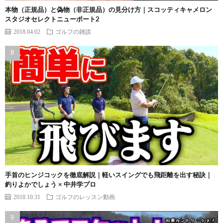
本物（正規品）と偽物（非正規品）の見分け方｜スコッティキャメロン
スタジオセレクトニューポート2
2018.04.02
ゴルフの雑談
手首のヒンジコックを徹底解説｜軽いスイングでも飛距離を出す秘訣｜
釣りよかでしょう × 中井学プロ
2018.10.31
ゴルフのレッスン動画