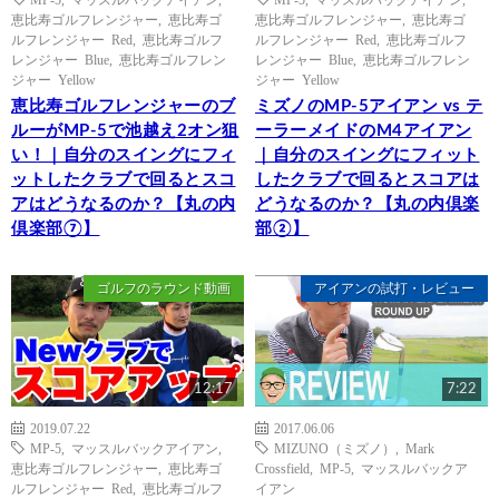
恵比寿ゴルフレンジャー
,
恵比寿ゴ
恵比寿ゴルフレンジャー
,
恵比寿ゴ
ルフレンジャー Red
,
恵比寿ゴルフ
ルフレンジャー Red
,
恵比寿ゴルフ
レンジャー Blue
,
恵比寿ゴルフレン
レンジャー Blue
,
恵比寿ゴルフレン
ジャー Yellow
ジャー Yellow
恵比寿ゴルフレンジャーのブ
ミズノのMP-5アイアン vs テ
ルーがMP-5で池越え2オン狙
ーラーメイドのM4アイアン
い！｜自分のスイングにフィ
｜自分のスイングにフィット
ットしたクラブで回るとスコ
したクラブで回るとスコアは
アはどうなるのか？【丸の内
どうなるのか？【丸の内倶楽
倶楽部⑦】
部②】
ゴルフのラウンド動画
アイアンの試打・レビュー
12:17
7:22
2019.07.22
2017.06.06
MP-5
,
マッスルバックアイアン
,
MIZUNO（ミズノ）
,
Mark
恵比寿ゴルフレンジャー
,
恵比寿ゴ
Crossfield
,
MP-5
,
マッスルバックア
ルフレンジャー Red
,
恵比寿ゴルフ
イアン