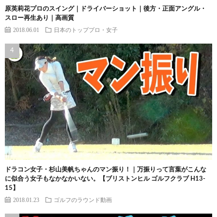
原英莉花プロのスイング｜ドライバーショット｜後方・正面アングル・
スロー再生あり｜高画質
2018.06.01
日本のトッププロ・女子
ドラコン女子・杉山美帆ちゃんのマン振り！｜万振りって言葉がこんな
に似合う女子もなかなかいない。【ブリストンヒル ゴルフクラブ H13-
15】
2018.01.23
ゴルフのラウンド動画