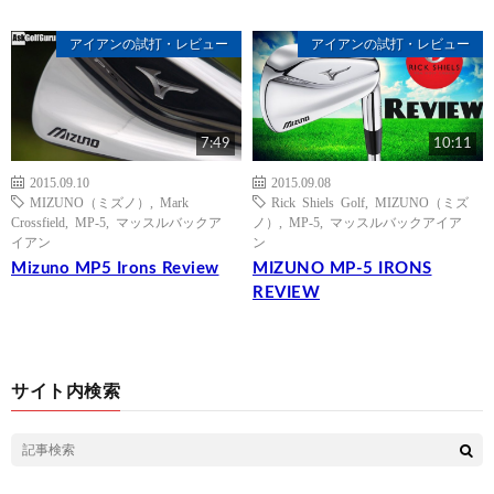
アイアンの試打・レビュー
アイアンの試打・レビュー
7:49
10:11
2015.09.10
2015.09.08
MIZUNO（ミズノ）
,
Mark
Rick Shiels Golf
,
MIZUNO（ミズ
Crossfield
,
MP-5
,
マッスルバックア
ノ）
,
MP-5
,
マッスルバックアイア
イアン
ン
Mizuno MP5 Irons Review
MIZUNO MP-5 IRONS
REVIEW
サイト内検索