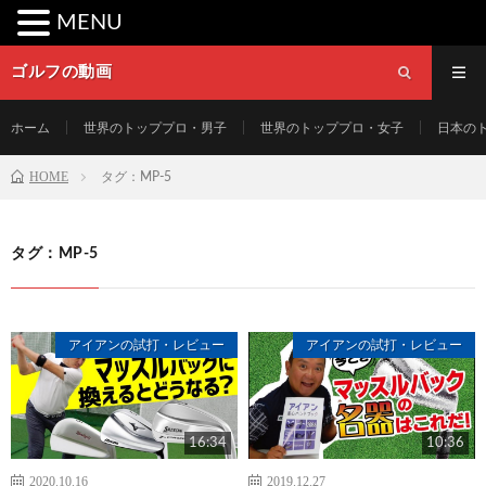
MENU
ゴルフの動画
ホーム
世界のトッププロ・男子
世界のトッププロ・女子
日本の
HOME
タグ：MP-5
タグ：MP-5
アイアンの試打・レビュー
アイアンの試打・レビュー
16:34
10:36
2020.10.16
2019.12.27