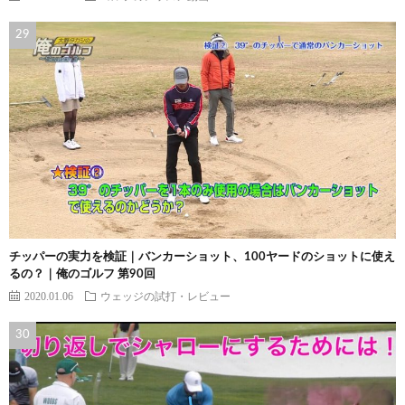
チッパーの実力を検証｜バンカーショット、100ヤードのショットに使え
るの？｜俺のゴルフ 第90回
2020.01.06
ウェッジの試打・レビュー