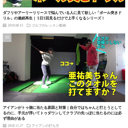
ダフリやアーリーリリースで悩んでいる人に見て欲しい「ボール突きド
リル」の連続再生｜ 1日1回見るだけで上手くなるシリーズ！
2018.08.15
ゴルフのレッスン動画
アイアンがトゥ側に当たる原因と対策｜自分ではちゃんと打とうとして
るのに、手元が浮いてトゥダウンしてクラブの先っぽに当たるのには必
ず理由がある
2018.11.27
アイアンの打ち方