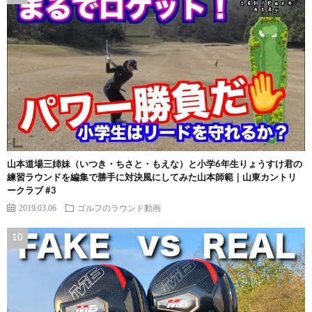
山本道場三姉妹（いつき・ちさと・もえな）と小学6年生りょうすけ君の
練習ラウンドを編集で勝手に対決風にしてみた山本師範｜山東カントリ
ークラブ #3
2019.03.06
ゴルフのラウンド動画