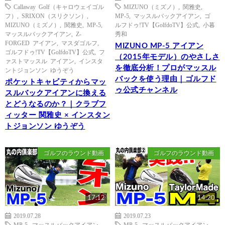
Callaway Golf（キャロウェイゴル
MIZUNO（ミズノ）
,
関雅史
,
フ）
,
SRIXON（スリクソン）
,
MP-5
,
マッスルバックアイアン
,
ゴ
MIZUNO（ミズノ）
,
関雅史
,
MP-5
,
ルフドゥ!TV【GolfdoTV】公式
,
小暮
マッスルバックアイアン
,
Z-
秀和
FORGED アイアン
,
マスダゴルフ
,
MIZUNO MP-5 アイアン
ゴルフドゥ!TV【GolfdoTV】公式
,
フ
（2015年モデル）のやさしさ
ァストマッスル アイアン
,
インスタ
を徹底分析！プロがマッスル
ントジョンソン ゆうぞう
バックを使う理由｜ゴルフド
ポケットキャビティからマッ
ゥ公式チャンネル
スルバックアイアンに換える
とどうなるのか？｜クラブフ
ィッター 関雅史 × インスタン
トジョンソン ゆうぞう
ゴルフのラウンド動画
ゴルフのラウンド動画
17:12
14:20
2019.07.28
2019.07.23
MP-5
,
マッスルバックアイアン
,
MP-5
,
マッスルバックアイアン
,