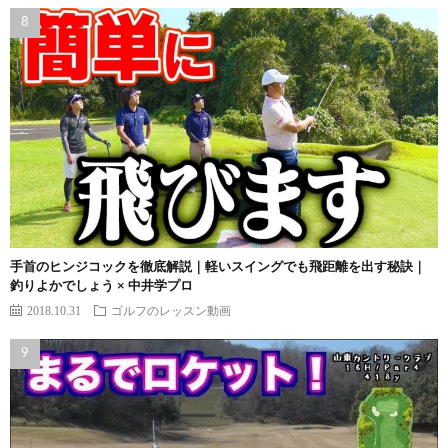
手首のヒンジコックを徹底解説｜軽いスイングでも飛距離を出す秘訣｜
釣りよかでしょう × 中井学プロ
2018.10.31
ゴルフのレッスン動画