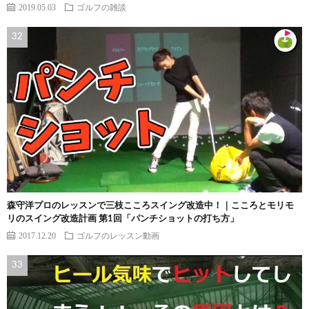
2019.05.03
ゴルフの雑談
森守洋プロのレッスンで三枝こころスイング改造中！｜こころとモリモ
リのスイング改造計画 第1回「パンチショットの打ち方」
2017.12.20
ゴルフのレッスン動画