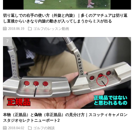
切り返しでの右手の使い方（外旋と内旋）｜多くのアマチュアは切り返
し直後からいきなり内旋の動きが入ってしまうからミスが出る
2018.06.19
ゴルフのレッスン動画
本物（正規品）と偽物（非正規品）の見分け方｜スコッティキャメロン
スタジオセレクトニューポート2
2018.04.02
ゴルフの雑談