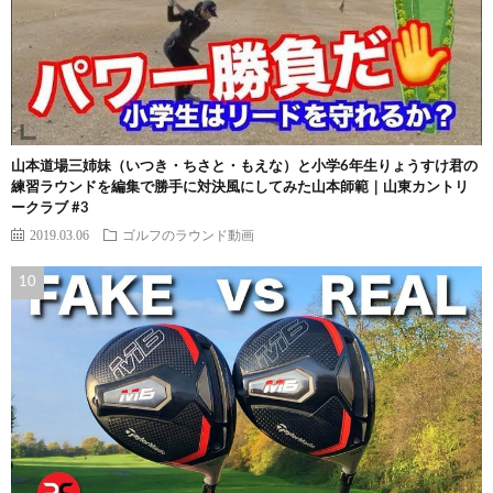
山本道場三姉妹（いつき・ちさと・もえな）と小学6年生りょうすけ君の
練習ラウンドを編集で勝手に対決風にしてみた山本師範｜山東カントリ
ークラブ #3
2019.03.06
ゴルフのラウンド動画