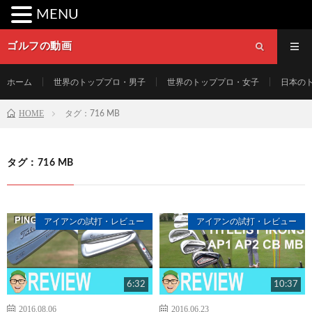
MENU
ゴルフの動画
ホーム
世界のトッププロ・男子
世界のトッププロ・女子
日本の
HOME
タグ：716 MB
タグ：716 MB
アイアンの試打・レビュー
アイアンの試打・レビュー
6:32
10:37
2016.08.06
2016.06.23