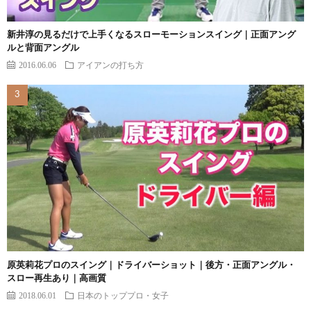
新井淳の見るだけで上手くなるスローモーションスイング｜正面アング
ルと背面アングル
2016.06.06
アイアンの打ち方
原英莉花プロのスイング｜ドライバーショット｜後方・正面アングル・
スロー再生あり｜高画質
2018.06.01
日本のトッププロ・女子