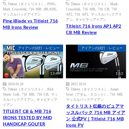
Titleist（タイトリスト）
,
PING
,
Titleist（タイトリスト）
,
Mark
Mark Crossfield
,
716 MB
,
iBLADE
,
Crossfield
,
716 MB
,
716 CB
,
716
マッスルバックアイアン
AP2
,
716 AP1
,
マッスルバックアイ
アン
,
キャビティアイアン
Ping iBlade vs Titleist 716
Titleist 716 Irons AP1 AP2
MB Irons Review
CB MB Review
アイアンの試打・レビュー
アイアンの試打・レビュー
13:49
1:53
2016.03.20
2015.10.01
Titleist（タイトリスト）
,
Rick
Titleist（タイトリスト）
,
Adam
Shiels Golf
,
716 MB
,
716 CB
,
マッ
Scott（アダム・スコット）
,
716 MB
,
スルバックアイアン
,
キャビティア
マッスルバックアイアン
イアン
タイトリスト伝統のピュアマ
TITLEIST CB & MB 716
ッスルバック 716 MB アイア
IRONS TESTED BY MID
ン 公式PV｜Titleist 716 MB
HANDICAP GOLFER
Irons PV