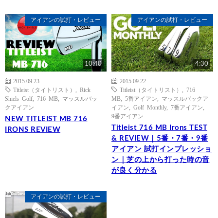
アイアンの試打・レビュー
アイアンの試打・レビュー
10:40
4:30
2015.09.23
2015.09.22
Titleist（タイトリスト）
,
Rick
Titleist（タイトリスト）
,
716
Shiels Golf
,
716 MB
,
マッスルバッ
MB
,
5番アイアン
,
マッスルバックア
クアイアン
イアン
,
Golf Monthly
,
7番アイアン
,
9番アイアン
NEW TITLEIST MB 716
Titleist 716 MB Irons TEST
IRONS REVIEW
& REVIEW｜5番・7番・9番
アイアン 試打インプレッショ
ン｜芝の上から打った時の音
が良く分かる
アイアンの試打・レビュー