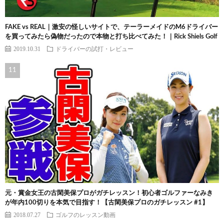
FAKE vs REAL｜激安の怪しいサイトで、テーラーメイドのM6ドライバー
を買ってみたら偽物だったので本物と打ち比べてみた！｜Rick Shiels Golf
2019.10.31
ドライバーの試打・レビュー
元・賞金女王の古閑美保プロがガチレッスン！初心者ゴルファーなみき
が年内100切りを本気で目指す！【古閑美保プロのガチレッスン #1】
2018.07.27
ゴルフのレッスン動画