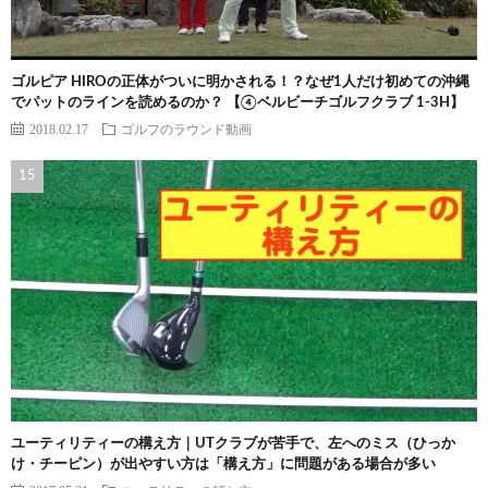
ゴルピア HIROの正体がついに明かされる！？なぜ1人だけ初めての沖縄
でパットのラインを読めるのか？ 【④ベルビーチゴルフクラブ 1-3H】
2018.02.17
ゴルフのラウンド動画
ユーティリティーの構え方｜UTクラブが苦手で、左へのミス（ひっか
け・チーピン）が出やすい方は「構え方」に問題がある場合が多い